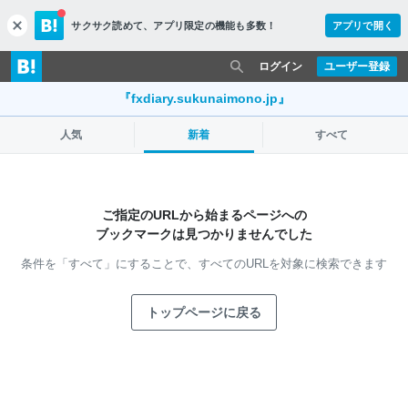
サクサク読めて、
アプリ限定の機能も多数！
アプリで開く
c
l
o
ログイン
ユーザー登録
s
e
『fxdiary.sukunaimono.jp』
人気
新着
すべて
ご指定のURLから始まるページへの
ブックマークは見つかりませんでした
条件を「すべて」にすることで、
すべてのURLを対象に検索できます
トップページに戻る