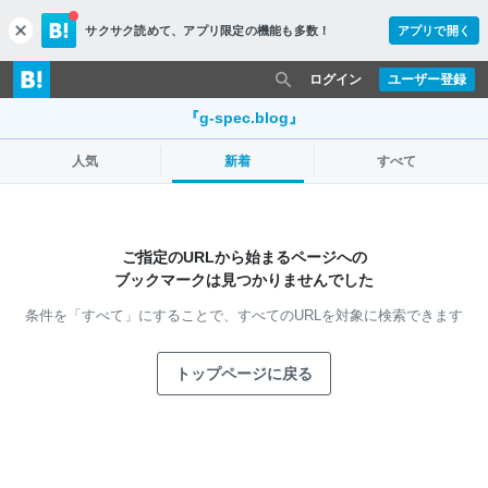
サクサク読めて、
アプリ限定の機能も多数！
アプリで開く
c
l
o
ログイン
ユーザー登録
s
e
『g-spec.blog』
人気
新着
すべて
ご指定のURLから始まるページへの
ブックマークは見つかりませんでした
条件を「すべて」にすることで、
すべてのURLを対象に検索できます
トップページに戻る