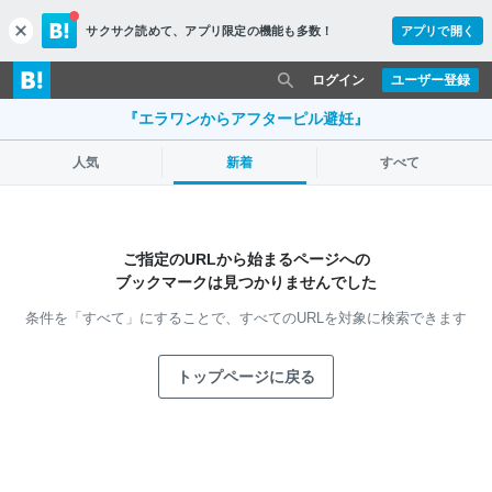
サクサク読めて、
アプリ限定の機能も多数！
アプリで開く
c
l
o
ログイン
ユーザー登録
s
e
『エラワンからアフターピル避妊』
人気
新着
すべて
ご指定のURLから始まるページへの
ブックマークは見つかりませんでした
条件を「すべて」にすることで、
すべてのURLを対象に検索できます
トップページに戻る