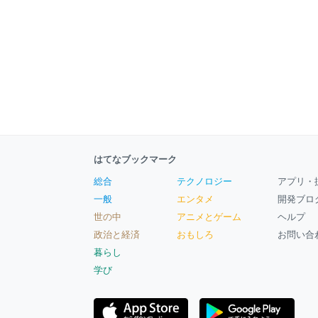
はてなブックマーク
総合
テクノロジー
アプリ・
一般
エンタメ
開発ブロ
世の中
アニメとゲーム
ヘルプ
政治と経済
おもしろ
お問い合
暮らし
学び