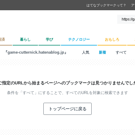
はてなブックマークって？
ア
経済
暮らし
学び
テクノロジー
おもしろ
『game-cutternick.hatenablog.jp』
人気
新着
すべて
ご指定のURLから始まるページへの
ブックマークは見つかりませんでし
条件を「すべて」にすることで、
すべてのURLを対象に検索できます
トップページに戻る