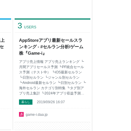
3
USERS
売上
AppStoreアプリ最新セールスラ
 セ
ンキング - #セルラン分析/ゲーム
株『Game-i』
アプリ売上情報 アプリ売上ランキング ┗
月間アプリセールス予測 ┗PF統合セール
ス予測（テスト中） ┗iOS最新セルラン
┗日別セルラン ┗ジャンル別セルラン
┗Android最新セルラン ┗日別セルラン ┗
海外セルラン カテゴリ別特集 ┗タグ別ア
プリ売上集計 ┗2024年アプリ収益予測
new! ┗アプリ公式ツイッター人気集計 ┗
2019/09/26 16:07
暮らし
人気アプリガチャ別売上分析 ┗歴代セル
ラン総合1位記録 ┗★フォローアプリ集計
アプリ配信情報 ┗無料人気ランキング ┗
game-i.daa.jp
アプリサービス終了分析 ┗セルラン上位
アプリニュース5/28up ↑ ゲーム株情報 最
新株価 ┗前週比ランキング ┗前月比ラン