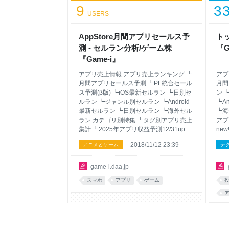
9
3
株価 予定/実績 ┗直近の決算予定 ┗イベ
USERS
ドリカレンダーnew! ┗売上予測・決算実
績比較2/9up 銘柄別ランキング ┗時価総
額 ┗アプリ売上合計 ┗アプリ売上前月比
AppStore月間アプリセールス予
トッ
判断材料 ┗ゲーム関連株の手引き ┗ゲー
測 - セルラン分析/ゲーム株
『G
セク株テ
『Game-i』
アプリ売上情報 アプリ売上ランキング ┗
アプ
月間アプリセールス予測 ┗PF統合セール
月間
ス予測(β版) ┗iOS最新セルラン ┗日別セ
ン 
ルラン ┗ジャンル別セルラン ┗Android
┗A
最新セルラン ┗日別セルラン ┗海外セル
┗海
ラン カテゴリ別特集 ┗タグ別アプリ売上
アプ
集計 ┗2025年アプリ収益予測12/31up ┗
ne
アプリ公式ツイッター人気集計 ┗人気ア
人気
2018/11/12 23:39
アニメとゲーム
テ
プリガチャ別売上分析 ┗歴代セルラン総
ラン
合1位記録 ┗★フォローアプリ集計 アプ
アプ
リ配信情報 ┗無料人気ランキング ┗アプ
アプ
game-i.daa.jp
リサービス終了分析 ┗セルラン上位アプ
アプ
スマホ
アプリ
ゲーム
リニュース5/28up ↑ ゲーム株情報 最新株
新株
価 ┗前週比ランキング ┗前月比ランキン
キン
グ ┗逆張りランキング ┗ゲーセク平均株
均株
a
価 予定/実績 ┗直近の決算予定 ┗イベド
ベド
リカレンダーnew! ┗売上予測・決算実績
実績