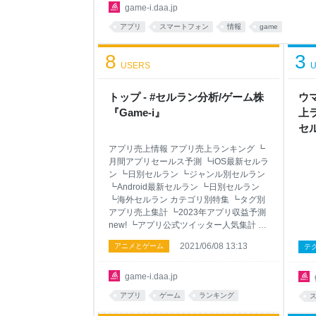
ング ┗ゲーセク平均株価 予定/実績 ┗直近の決
game-i.daa.jp
new! ┗売上予測・決算実績比較2/9up 銘柄別ラ
アプリ
スマートフォン
情報
game
上合計 ┗アプリ売上前月比 判断材料 ┗ゲーム関
8
3
USERS
U
トップ - #セルラン分析/ゲーム株
ウ
『Game-i』
上ラ
セ
アプリ売上情報 アプリ売上ランキング ┗
月間アプリセールス予測 ┗iOS最新セルラ
ン ┗日別セルラン ┗ジャンル別セルラン
┗Android最新セルラン ┗日別セルラン
┗海外セルラン カテゴリ別特集 ┗タグ別
アプリ売上集計 ┗2023年アプリ収益予測
new! ┗アプリ公式ツイッター人気集計 ┗
人気アプリガチャ別売上分析 ┗歴代セル
2021/06/08 13:13
アニメとゲーム
テ
ラン総合1位記録 ┗★フォローアプリ集計
アプリ配信情報 ┗無料人気ランキング ┗
アプリサービス終了分析 ┗セルラン上位
game-i.daa.jp
アプリニュース8/2up ↑ ゲーム株情報 最新
アプリ
ゲーム
ランキング
株価 ┗前週比ランキング ┗前月比ランキ
ング ┗逆張りランキング ┗ゲーセク平均