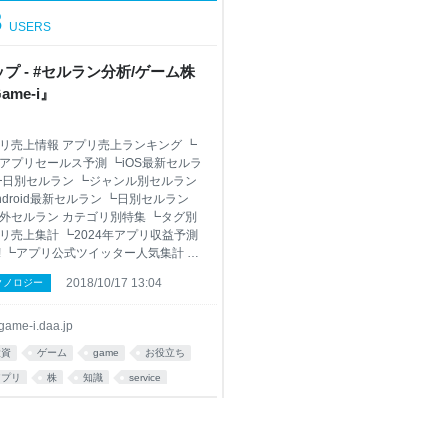
3
USERS
プ - #セルラン分析/ゲーム株
ame-i』
リ売上情報 アプリ売上ランキング ┗
アプリセールス予測 ┗iOS最新セルラ
┗日別セルラン ┗ジャンル別セルラン
ndroid最新セルラン ┗日別セルラン
外セルラン カテゴリ別特集 ┗タグ別
リ売上集計 ┗2024年アプリ収益予測
w! ┗アプリ公式ツイッター人気集計 ┗
アプリガチャ別売上分析 ┗歴代セル
2018/10/17 13:04
クノロジー
総合1位記録 ┗★フォローアプリ集計
リ配信情報 ┗無料人気ランキング ┗
リサービス終了分析 ┗セルラン上位
game-i.daa.jp
リニュース1/23up ↑ ゲーム株情報 最
投資
ゲーム
game
お役立ち
価 ┗前週比ランキング ┗前月比ラン
グ ┗逆張りランキング ┗ゲーセク平
アプリ
株
知識
service
価 予定/実績 ┗直近の決算予定 ┗イ
pp
リカレンダーnew! ┗売上予測・決算
比較11/18up 銘柄別ランキング ┗時