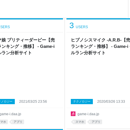
算予定 ┗イベドリカレンダー
ンキング ┗時価総額 ┗アプリ売
連株の手引き ┗ゲーセク株テ
3
SERS
USERS
マ娘 プリティーダービー【売
ヒプノシスマイク -A.R.B-【
ンキング・推移】 - Game-i
ランキング・推移】 - Game-i
ルラン分析サイト
ルラン分析サイト
2021/03/25 23:56
2020/03/26 13:33
クノロジー
テクノロジー
game-i.daa.jp
game-i.daa.jp
スマホ
アプリ
スマホ
アプリ