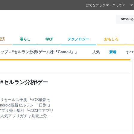
はてなブックマークって？
ア
経済
暮らし
学び
テクノロジー
おもしろ
ップ - #セルラン分析/ゲーム株『Game-i』』
人気
新着
すべ
- #セルラン分析/ゲー
リセールス予測 ┗iOS最新セ
droid最新セルラン ┗日別セ
プリ売上集計 ┗2023年アプリ
 ┗人気アプリガチャ別売上分析
計 アプリ配信情報 ┗無料人
上位アプリニュース8/2up ↑
月比ランキング ┗逆張りランキ