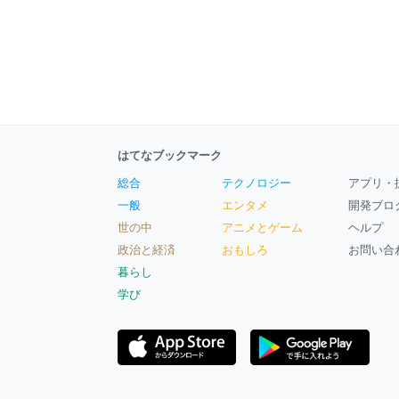
比較11/27up 銘柄別ランキング ┗時価総
価総
額 ┗アプリ売上合計 ┗アプリ売上前月比
月比
判断
ゲー
はてなブックマーク
総合
テクノロジー
アプリ・
一般
エンタメ
開発ブロ
世の中
アニメとゲーム
ヘルプ
政治と経済
おもしろ
お問い合
暮らし
学び