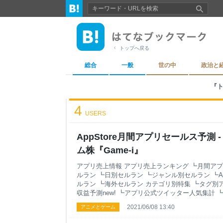
トップへ戻る
総合
一般
世の中
政治と
『ト
4
USERS
AppStore月間アプリセールス予測 
ム株『Game-i』
アプリ売上情報 アプリ売上ランキング ┗月間アプ
ルラン ┗日別セルラン ┗ジャンル別セルラン ┗An
ルラン ┗海外セルラン カテゴリ別特集 ┗タグ別ア
収益予測new! ┗アプリ公式ツイッター人気集計
┗歴代セルラン総合1位記録 ┗★フォローアプリ集
2021/06/08 13:40
アニメとゲーム
気ランキング ┗アプリサービス終了分析 ┗セルラン
ゲーム株情報 最新株価 ┗前週比ランキング ┗前