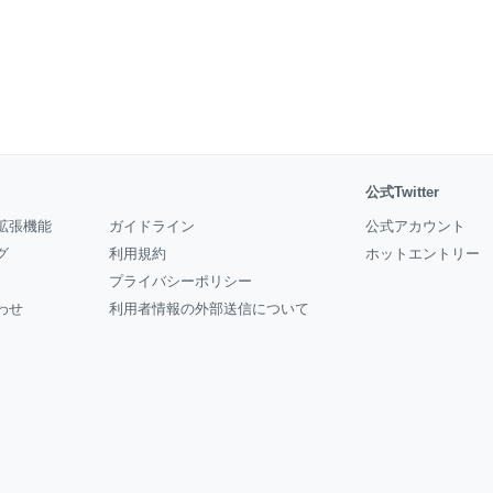
額 ┗アプリ売上合計 ┗アプリ売上前
 判断材料 ┗ゲーム関連株の手引き ┗
セ
公式Twitter
拡張機能
ガイドライン
公式アカウント
グ
利用規約
ホットエントリー
プライバシーポリシー
わせ
利用者情報の外部送信について