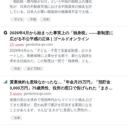
ルドオンライン
「相続税・贈与税がゼロ」という中国の税制上の優位
相場が上昇を続けています。かつては中間層向けとさ
性が、日本の不動産市場における中国資本の独走を許
れた物件も、更新時の賃料引き上げが常態化してお
している。日本人が重い税負担や後継者不足で土地を
り、年金で暮らす高齢者が住み慣れた地域を去らざる
手放す一方、中国の富裕層は無傷の資金を背景に、日
を得ない事態が起きています。 佐藤貴子さん（仮名・
子ども
中国
日本
本の不動産を次々と手中に収めているのだ。日本経済
75歳）も、その「家賃インフレ」の直撃を受けたひと
新聞取材班『ニッポン華僑100万人時代 新中国勢力
りです。佐藤さんのかつての住まいは、東京都杉並区
の台頭で激変する社会』（KADOKAWA）より、日本
2026年4月から始まった事実上の「独身税」――新制度に
の3LDKのマンション。家
人が自国の土地取得において不利な立場に置かれる
広がる不公平感の正体 | ゴールドオンライン
「制度の隙間」を明らかにしていく。※登場する取材
12
users
gentosha-go.com
協力者の肩書や年齢は取材当時のものです。 ゴールド
2026年4月から「子ども・子育て支援金制度」がスタ
オンライン新書最新刊、Amazonにて好評発売中！ 世
ートした。医療保険に上乗せする形で、新たな負担を
界の税金はどうなっているのか 富裕層の相続戦略シ
求める仕組みだ。この制度は一部で「独身税」とも呼
リーズ【国内編】 矢内一好（著）＋ゴールドオンライ
ばれ、少子化対策として評価する声がある一方で、不
ン（編集） シリーズ既刊本も好評発売中 → 紹介ペー
社会
あとで読む
公平感を指摘する意見も強く、賛否が分かれている。
ジはコチラ！ 相続税、贈与税がない中国 日本への相次
※本連載は、THE GOLD ONLINE編集部ニュース取材
ぐ中国資本の流入の背景には、日中の税制面の違いも
班が担当する。 「独身税」と呼ばれる制度の正体 そも
質素倹約も意味なかったな…「年金月25万円」「預貯金
ある。中国
そも「独身税」と呼ばれているが、正式な制度名では
3,000万円」75歳男性、役所の窓口で告げられた「まさか
ない。実際には、医療保険料に上乗せして徴収される
の事実」に呆然｜資産形成ゴールドオンライン
3
users
gentosha-go.com
「子ども・子育て支援金制度」を指す言葉だ。 子ど
老後の安心を求めて現役時代からコツコツと積み上げ
も・子育て支援金制度では、医療保険に加入している
てきた資産が、思わぬ形で家計を圧迫する要因になる
すべての人が負担の対象となる。独身者だけに課され
ことがあります。そんな“まさか”に直面した男性のケ
るものではない。 それにもかかわらず「独身税」と呼
ースを見ていきましょう。 資産があることで増える、
ばれるのは、負担と受益の関係にある。集められた財
お金
月々3万円以上の追加負担 大手メーカーで定年まで勤
源は児童手当の拡充や保育サービスなど、主に子育て
務し、妻の和子さん（72歳・仮名）と二人で生活して
世帯に向けて使われる。そのため、子どもを持たない