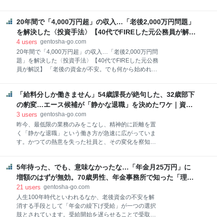
員は副業禁止」この言葉だけが独り歩きし、多くの公
リスクなど、予測困難な事態が続く現代。「これまで
務員を思考停止に追い込んでいます。 しかし、結論は
頑張って築いた資産をどう守るか」は、現役世代にと
はっきり出ています。すべての副業と投資が禁止され
20年間で「4,000万円超」の収入…「老後2,000万円問題」
って切実な課題です。著者は、未来の予期せぬ危機に
ているわけではありません。その根拠は、日本国憲法
よって自分の人生を破壊させない防衛策として、「金
を解決した〈投資手法〉【40代でFIREした元公務員が解
にあります。 憲法第29条は、国民の財産権を保障して
（ゴールド）」で保有することを推奨しています。本
説】｜資産形成ゴールドオンライン
4
users
gentosha-go.com
います。国で
記事では、生方 正氏の著書『副業禁止の会社員、公務
20年間で「4,000万円超」の収入…「老後2,000万円問
員でもできるFIRE入門 節約、ポイ活からでも資産1億
題」を解決した〈投資手法〉【40代でFIREした元公務
円を築く方法』（WAVE出版）より一部を抜粋・再編
員が解説】 「老後の資金が不安。でも何から始めれば
集し、「金の現物保有」の真価について解説します。
いいかわからない……」と悩むだけで行動に結びつか
「金の保有」が資産を守るための防衛策となるワケ
ないまま、あっという間に時間が過ぎてしまうケース
金、ゴールドの現物を持つ目的は、利益を狙うことで
「給料分しか働きません」54歳課長が絶句した、32歳部下
は少なくありません。しかし、もし早くから始めてい
はありません。それは増やすための投資ではなく、失
れば、「老後2,000万円問題」が解決していた可能性
の豹変…エース候補が「静かな退職」を決めたワケ｜資産
わないための防衛の投資です。私はこの考えに基き、
さえある投資が存在するのです。本記事では、生方 正
形成ゴールドオンライン
3
users
gentosha-go.com
資産の一部を
氏の著書『副業禁止の会社員、公務員でもできるFIRE
昨今、最低限の業務のみをこなし、精神的に距離を置
入門 節約、ポイ活からでも資産1億円を築く方法』
く「静かな退職」という働き方が急速に広がっていま
（WAVE出版）より一部を抜粋・再編集し、老後不安
す。かつての熱意を失った社員と、その変化を察知で
を終わらせるための現実的な〈投資手法〉について解
きない組織の間で、目に見えない溝が深まっていま
説します。 早く始めた人が圧倒的に有利…お金が“当
す。静かな退職の一例を通して、日本企業が抱える根
たり前に”振り込まれる〈投資手法〉とは 「将来が不
5年待った、でも、意味なかったな…「年金月25万円」に
深い労働課題を見ていきます。 エース候補が省力対応
安だ。年金だけでは足りない気がする」 「だが、何か
になったワケ 東京都内のITコンサルティング会社に勤
増額のはずが無効。70歳男性、年金事務所で知った「理不
ら始めればいいのかまったくわからない……」
務する佐藤浩一さん（54歳・仮名）は、昨今の若手・
尽な年金ルール」｜資産形成ゴールドオンライン
21
users
gentosha-go.com
中堅社員の働き方の変化に、戸惑いを隠せない一人で
人生100年時代といわれるなか、老後資金の不安を解
す。特に、30代の主力部下であった高橋拓也さん（32
消する手段として「年金の繰下げ受給」が一つの選択
歳・仮名）との間に生じた「決定的な温度差」は、佐
肢とされています。受給開始を遅らせることで受取額