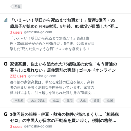
藤さんの管理職としての自信を大きく揺るがしたとい
を増やす制度ですが、その複雑さが思わぬ落とし穴を
年金
います。 「半年前までの彼は、誰よりも先に提案書を
生むケースも少なくありません。将来への備えが裏目
出し、チームを牽引する存在でした。しかし、あるプ
に出てしまったある男性の事例を通し、知られざる年
ロジェクトの繁忙期を境に、彼は別人のように『定
金制度の注意点を探ります。 「もっと増えるはずだっ
「いえ～い！明日から死ぬまで無職だ！」資産1億円・35
時』に固執するようになったんです」 佐藤さんの語る
た」70歳で突きつけられた残酷な現実 都内の分譲マン
歳息子が始めたFIRE生活。8年後、65歳父が目撃した“死ん
高橋さんの変化は、劇
ションで一人暮らしをする山田徹さん（70歳・仮
だ魚のような目”でスマホを凝視する〈究極の無職〉の姿
3
users
gentosha-go.com
名）。大卒から定年まで大手メーカーで働き、再雇用
【FPが解説】｜資産形成ゴールドオンライン
「いえ～い！明日から死ぬまで無職だ！」資産1億
制度を利用して70歳まで働き続けました。なぜ、定年
円・35歳息子が始めたFIRE生活。8年後、65歳父が目
後も働き続けるという選択をしたのでしょうか。 「40
撃した“死んだ魚のような目”でスマホを凝視する〈究
年近く働いてきて、“働かない自分”が想像できなかっ
極の無職〉の姿【FPが解説】 2017年～2018年にかけ
た。仕事を辞めても、することがないですから」 山田
ての暗号資産（仮想通貨）ブームによって、「億り
さんは50代半ばで、20年連れ添った妻を病気で亡くし
家賃高騰、住まいを追われた75歳独居の女性「もう普通の
人」が多数誕生し、話題になりました。ですが、その
ています。「子どもたちはすでに社会人や大学生で手
後の大きな下落により、億り人の多くの保有資産は1
暮らしに戻れない」居住選別の実態 | ゴールドオンライン
がかからなく
億円を下回ってしまい、彼らは「幻の億り人」と呼ば
232
users
gentosha-go.com
れることもあります。Aさんは、当時のブームのなか
都市部の家賃高騰は、単なる家計の圧迫を超え、高齢
で、暗号資産によって大きな利益を上げた一人です。
者の住まいを奪う深刻な事態を招いています。家賃の
一時は2億円近い資産を築き上げ、多額の税金を納め
値上げにより、引っ越しを迫られた独り身の75歳女性
たあとでも手元には「1億円」の現金が残りました。
は、立て続けに入居拒否にあい、「高齢者というだけ
不動産
あとで読む
生活
住宅
人生
賃貸
住居
億り人となった彼は、念願のFIRE生活を手に入れるこ
で、もう普通の生活には戻れないんです」と切実な声
とができたのです。そんなAさんを待っていたのは、
money
高齢者
を上げています。「高齢者・独居」というだけで入居
輝かしい自由……のはずでした。今回はFP兼IT教育設
を拒まれる――。この「居住選別」の背景には、現在
3億円超の箱根・伊豆・熱海の物件が売れまくり…「相続税
計者の川淵ゆかり氏が、FIRE経験者のAさんの事例か
の賃貸市場が抱える問題がありました。誰もが直面し
ゼロ」の中国人が日本の不動産を買い叩く。税制の格差が
ら、
得る居住選別の実態と、支援の在り方を専門家ととも
生んだ、日本人が自国で“圧倒的に不利”になる現実 | ゴー
3
users
gentosha-go.com
に探ります。 日本の都市部において、賃貸住宅の家賃