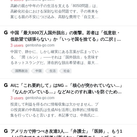
リアル【季節＆気象・マインド・おもしろジンクス
明かす、地獄の全貌【弁護士が解説】 | ゴールドオンライ
高齢の親が中年の子の生活を支える「8050問題」は、
編】』 宅森昭吉(著)＋ゴールドオンライン (編集) 『デ
高齢化社会における深刻な社会問題です。子の将来を
ン
ータで読み解く「日本経済」のリアル【エンタメ・ス
案じる親の不安につけ込み、高額な費用で「自立支
ポーツ・事件編】』 宅森昭吉(著)＋ゴールドオンライ
援」を謳う悪質な業者の存在も指摘されています。本
ン (編集) 富裕層の資産承継と相続税 富裕層の相続戦略
稿では、友蔵さん（仮名）の事例とともに、詐欺、悪
シリーズ【国内編】 八ツ尾順一（著）＋ゴールドオン
中国「最大800万人国外脱出」の衝撃。若者は「低意欲・
質商法の被害救済に注力する市川巧弁護士が、被害に
ライン（編集） シリーズ既刊本も好評発売中
遭った場合の法的対処法について詳しく解説します。
低欲望で頑張らない」か「いっそ国を捨てる」の二択 | ゴ
ゴールドオンライン新書最新刊、Amazonにて好評発
ールドオンライン
3
users
gentosha-go.com
売中！ データで読み解く「日本経済」のリアル【エン
中国で、静かに、しかし確実にある言葉が広まってい
タメ・スポーツ・事件編】 宅森昭吉（著）＋ゴールド
る。「潤（ルン）」――それは「国外脱出」を意味す
オンライン（編集） データで読み解く「日本経済」の
るネットスラングだ。潜在的な脱出希望者は、最大
リアル【季節＆気象・マインド・おもしろジンクス
800万人にのぼるとも言われる。世界第2位の経済大国
国際政治
中国
生活
社会
編】 宅森昭吉（著）＋ゴールドオンライン（編集） 富
となったはずのこの国で、一体何が起きているのか。
裕層の資産承継と相続税 富裕層の相続戦略シリーズ
かつての「出稼ぎ」とは異なり、いま、人々を国外へ
【国内編】 八ツ尾順一（著）＋ゴールドオンライン
と駆り立てるのは、経済的な理由だけではなく……。
AIに「これ要約して」はNG→「核心が突かれていない…」
（編集） シリーズ既刊本も好評発売中 → 紹介ページ
舛友雄大氏の著書『潤日（ルンリィー）：日本へ大脱
「なんかズレている…」などAIとのすれ違いを防ぐために
はコチラ！
出する中国人富裕層を追う』（東洋経済新報社）よ
有効な＜依頼と質問＞の方法【情報収集にAIを活用するプ
3
users
gentosha-go.com
り、現代中国で静かに進行する“人の流出”という危機
ロ投資家が解説】 | ゴールドオンライン
投資して利益を得るのに情報収集は欠かせません。プ
の深層に迫る。 ゴールドオンライン新書最新刊、
ロ投資家の中島聡氏は生成AIを活用し効率的に情報収
Amazonにて好評発売中！ データで読み解く「日本経
集を行っていると言います。本記事では、中島氏によ
済」のリアル【エンタメ・スポーツ・事件編】 宅森昭
る著書『メタトレンド投資 10倍株・100倍株の見つ
吉（著）＋ゴールドオンライン（編集） データで読み
け方』（徳間書店）から一部抜粋・再編集して、AIの
解く「日本経済」のリアル【季節＆気象・マインド・
アメリカで持つべき友達3人…「弁護士」「医師」、もう1
アシスタント活用術について詳しく解説します。 ゴー
おもしろジンクス編】 宅森昭吉（著）＋ゴールドオン