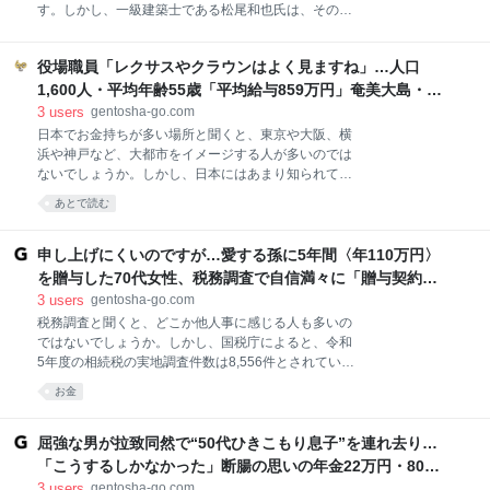
め、年収は1,000万円近く。妻と小学生の娘がいる、
す。しかし、一級建築士である松尾和也氏は、その多
いわば順風満帆な会社員。ですが、Aさんは昔から
くが具体的な計算に基づかない“イメージ”による言説
「早く会社を辞めたい」という気持ちを抱え続けてい
だと断言します。本記事では、同氏の著書『間違いだ
ました。 「もともと社会性があまりある方ではなく
役場職員「レクサスやクラウンはよく見ますね」…人口
らけの省エネ住宅』（日経BP）より、太陽光発電の本
て。資産運用でお金を貯めて、できるだけ早く会社員
当の価値について解説します。 「知識人」と称される
1,600人・平均年齢55歳「平均給与859万円」奄美大島・宇
人生を“上がり”にしたいと思っていました。幸運にも
人の一部に、「太陽光発電は設置しないほうがいい」
検村の秘密【日本に実在する“お金持ちの田舎”の実態】 |
3
users
gentosha-go.com
妻と巡り合い、子ど
と公言する人がいます。しかし、こうした人は、イメ
THE GOLD 60
日本でお金持ちが多い場所と聞くと、東京や大阪、横
ージだけで発言している可能性が高いのが実情です。
浜や神戸など、大都市をイメージする人が多いのでは
少なくとも太陽光発電の導入に伴う損益を計算すれ
ないでしょうか。しかし、日本にはあまり知られてい
ば、そのような結論には至らないからです。 ここで
ない“お金持ちの村・町”が数多く存在します。鹿児島
あとで読む
は、極力単純でありつつも、反論のスキがない計算方
県の奄美大島西部に位置する宇検村（うけんそん）も
法でその根拠をお示しします。 1kWの能力を持つ太陽
そのひとつです。では、この村の住民はなぜお金持ち
光発電設備を国内で設置した場合、発電できる電力量
なのか、経営コンサルタントの鈴木健二郎氏が住民の
申し上げにくいのですが…愛する孫に5年間〈年110万円〉
には地域差が生じますが、日本全エリアを平均する
声を交えて解説します。 平均給与859万円“お金持ち
を贈与した70代女性、税務調査で自信満々に「贈与契約
と、年間1200kWh程度
村”の実態 鹿児島県奄美大島の西部に位置する、宇検
書」提出も〈追徴課税100万円〉のワケ【税理士の助言】 |
3
users
gentosha-go.com
村（うけんそん）という村をご存じだろうか？ 人口わ
ゴールドオンライン
税務調査と聞くと、どこか他人事に感じる人も多いの
ずか1,600人ほどのこの小さな村、実は、2024年の市
ではないでしょうか。しかし、国税庁によると、令和
区町村別所得ランキングで全国9位にランクインし
5年度の相続税の実地調査件数は8,556件とされていま
た“お金持ち村”なのである（ZEIMO「2024年（令和6
す。これは、1日あたり23件超の相続税調査が実施さ
年）市区町村別所得（年収）ランキング」より）。 村
お金
れているという計算です。そこで今回、相続税調査の
民の平均年齢は55歳、平均所得は664万円（給与換算
なかでも特に指摘されることの多い「生前贈与」の注
で約859万円※）となっている（LIFULL H
意点について、具体的な事例を交えてその予防策を紹
屈強な男が拉致同然で“50代ひきこもり息子”を連れ去り…
介します。 ゴールドオンライン新書最新刊、Amazon
「こうするしかなかった」断腸の思いの年金22万円・80代
にて好評発売中！ 『データで読み解く「日本経済」の
父が400万円払った〈更生施設〉の真実。生還した息子が
3
users
gentosha-go.com