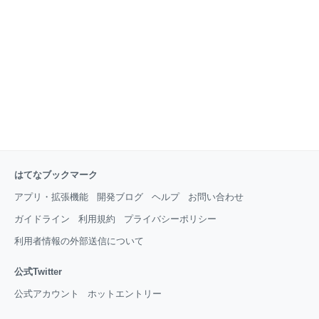
択への慎重な姿勢」、そして、社会経済状況の変化が
もたらす「閉塞感」かもしれません。 日本人移動者数
だけを見ると、その減少幅は
はてなブックマーク
アプリ・拡張機能
開発ブログ
ヘルプ
お問い合わせ
ガイドライン
利用規約
プライバシーポリシー
利用者情報の外部送信について
公式Twitter
公式アカウント
ホットエントリー