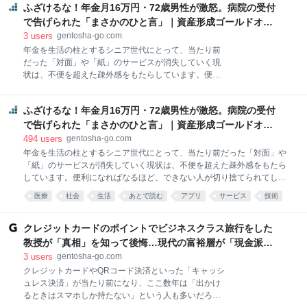
いる佐藤健一さん（75歳・仮名）。現在、夫婦の主な
ふざけるな！年金月16万円・72歳男性が激怒。病院の受付
人にとって
収入は公的年金で、月額は約25万円です。これに加え
で告げられた「まさかのひと言」｜資産形成ゴールドオン
て、1,800万円ほどの退職金と現役時代の預貯金を合
ライン
3
users
gentosha-go.com
わせ、老後資金は3,000万円ほどあります。 事の始ま
年金を生活の柱とするシニア世代にとって、当たり前
りは、半年前のことでした。和子さんが変形性膝関節
だった「対面」や「紙」のサービスが消失していく現
症を悪化させ、週3回のデイサービスと週2回の訪問介
状は、不便を超えた疎外感をもたらしています。便利
護を利用することになったのです。当初、ケアマネジ
になればなるほど、できない人が切り捨てられてしま
ャーからは「一般的な負担であれば、月々の支払いは
う社会の歪みはなぜ生まれるのか。ある男性の切実な
1万5,000円から2万円程度でしょう」と説明を受けて
ふざけるな！年金月16万円・72歳男性が激怒。病院の受付
訴えを通して、現代社会が抱える「置き去りの実態」
いました。 ところが、利用開始から数カ月後、佐藤さ
を浮き彫りにします。 デジタル化で取り残される高齢
で告げられた「まさかのひと言」｜資産形成ゴールドオン
者たち 総務省「令和6年 通信利用動向調査」による
ライン
494
users
gentosha-go.com
と、個人のスマートフォン保有率は全体で85.6%と高
年金を生活の柱とするシニア世代にとって、当たり前だった「対面」や
い水準に達しています。ネット利用全体も過半数を超
「紙」のサービスが消失していく現状は、不便を超えた疎外感をもたら
えており、若い世代との差は縮まっています。 一方
しています。便利になればなるほど、できない人が切り捨てられてしま
で、年代別のデータを見ると、60代後半から70代では
う社会の歪みはなぜ生まれるのか。ある男性の切実な訴えを通して、現
医療
社会
生活
あとで読む
アプリ
サービス
技術
保有率・利用率ともに全年代平均を下回る傾向が続い
代社会が抱える「置き去りの実態」を浮き彫りにします。 70代のガラケ
ています。これは「使う人が少ない」のではなく、生
家族
創作
ー所有の男性、怒りの正体 「ふざけるなと思いますよ、本当に」 怒りを
活必需レベルで使いこなせていない人の割合が高いこ
隠そうとしないのは、小林太郎さん（72歳・仮名）。定年まで都内の建
クレジットカードのポイントでビジネスクラス旅行をした
とも示唆しています。 また、MMD研究所「2024年
設会社に勤め、現場監督として働いてきました。2歳年下の妻・和子さ
教授が「真相」を知って後悔…現代の富裕層が「現金派」
高齢者のスマー
ん（仮名）と2人暮らしで、現在は小林さんの年金月16万円と、和子さ
を貫く本当の理由 | ゴールドオンライン
3
users
gentosha-go.com
んの年金月9万円が生活のベースだといいます。 怒りの発端は、かかり
クレジットカードやQRコード決済といった「キャッシ
つけ病院の予約方法が変わったことでした。 「『今度からアプリで予約
ュレス決済」が当たり前になり、ここ数年は「出かけ
してください』と紙を渡されたんです。『スマートフォンを持っていな
るときはスマホしか持たない」という人も多いだろ
い』と言ったら、