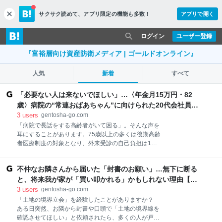
サクサク読めて、
アプリ限定の機能も多数！
アプリで開く
c
l
o
ログイン
ユーザー登録
s
e
『富裕層向け資産防衛メディア | ゴールドオンライン』
人気
新着
すべて
「必要ない人は来ないでほしい」…〈年金月15万円・82
歳〉病院の“常連おばあちゃん”に向けられた20代会社員の
本音。それでも通い続ける理由 | ゴールドオンライン
3
users
gentosha-go.com
「病院で長話をする高齢者がいて困る」。そんな声を
耳にすることがあります。75歳以上の多くは後期高齢
者医療制度の対象となり、外来受診の自己負担は1割
～3割。「医療費が安いから何度も通うのでは」と見
られがちですが、実際には、年金生活に余裕がある人
不仲なお隣さんから届いた「封書のお願い」…無下に断る
ばかりではありません。混雑する町の内科で見えたの
は、お金だけでは語れない高齢者の孤独と社会保障が
と、将来我が家が「買い叩かれる」かもしれない理由【土
抱えるもう一つの課題でした。 病院に現れた82歳女
地家屋調査士が解説】 | ゴールドオンライン
3
users
gentosha-go.com
性、目的は「診察以外のこと」 午前9時半。住宅街に
「土地の境界立会」を経験したことがありますか？
ある内科クリニックの待合室は、すでに座る場所がほ
ある日突然、お隣から封書や口頭で「土地の境界線を
とんどありません。夏風邪で咳き込む会社員や腹痛を
確認させてほしい」と依頼されたら、多くの人が戸惑