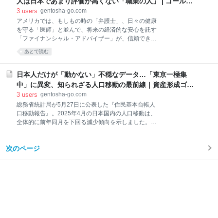
ルドオンライン新書最新刊、Amazonにて好評発売
人は日本であまり評価が高くない「職業の人」 | ゴールド
ライン（編集） 富裕
中！ データで読み解く「日本経済」のリアル【エンタ
オンライン
3
users
gentosha-go.com
メ・スポーツ・事件編】 宅森昭吉（著）＋ゴールドオ
アメリカでは、もしもの時の「弁護士」、日々の健康
ンライン（編集） データで読み解く「日本経済」のリ
を守る「医師」と並んで、将来の経済的な安心を託す
アル【季節＆気象・マインド・おもしろジンクス編】
「ファイナンシャル・アドバイザー」が、信頼できる
宅森昭吉（著）＋ゴールドオンライン（編集） 富裕層
友人として重要視されています。しかし日本では、こ
あとで読む
の資産承継と相続税 富裕層の相続戦略シリーズ【国内
の「お金の専門家」に対する評価は、残念ながらアメ
編】 八ツ尾順一（著）＋ゴールドオンライン（編集）
リカほど高くありません。FP（ファイナンシャル・プ
シリーズ既刊本も好評発売中 → 紹介ページはコチラ！
ランナー）資格の取得のしやすさなどが一因として考
日本人だけが「動かない」不穏なデータ…「東京一極集
誰でもアクセス可能な情報から10倍・100倍株
えられますが、その背景には、日本独特の文化や金融
中」に異変、知られざる人口移動の最前線｜資産形成ゴー
業界の構造的な問題が深く関わっているようです。本
ルドオンライン
3
users
gentosha-go.com
記事ではシデナム慶子氏の著書『投資に必要なことは
総務省統計局が5月27日に公表した『住民基本台帳人
すべて海外投資家に学んだ』（サンマーク出版）よ
口移動報告』。2025年4月の日本国内の人口移動は、
り、私たち日本人が資産を築くうえで見落としがちな
全体的に前年同月を下回る減少傾向を示しました。市
視点を探ります。 ゴールドオンライン新書最新刊、
区町村間、都道府県間、都道府県内のいずれの移動者
Amazonにて好評発売中！ 父が溶かした退職金【上
数も落ち込み、「日本人が動かなくなった」という衝
巻】・【下巻】 小林篤典（著）＋ゴールドオンライン
次のページ
撃的なデータが浮き彫りになりました。 「内向き日本
（編集） シリーズ既刊本も好評発売中 → 紹介ページ
人」と「外向き外国人」…知られざる人口移動の最新
はコチラ！ 世界と比較
状況 総移動者数は68万3,859人。前年同月比で4万
3,812人（6.0％）も減少しています。特に、都道府県
を越える長距離移動が大きく落ち込み、その数は3万
1,356人（7.8％）減の36万8,109人。同じ都道府県内
の移動も1万2,456人（3.8％）減の31万5,750人。これ
らの数字が示すのは、日本人の間に広がる「居住地選