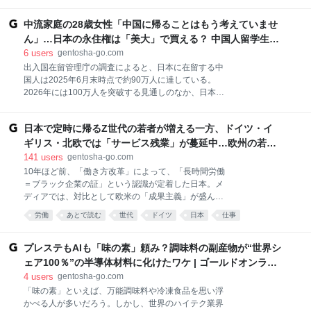
う。この30年間で、デジタル化の波とともに貨幣経済
は大きく姿を変えた。しかしその一方で、現金が排除
中流家庭の28歳女性「中国に帰ることはもう考えていませ
されることで生じている深刻な不利益も見過ごせな
い。本記事では、ジェイ・L・ザゴースキー氏の著書
ん」…日本の永住権は「美大」で買える？ 中国人留学生が
『ザ・パワー・オブ・キャッシュ デジタル経済にこ
殺到する“ガバガバな認定ハードル”の衝撃 | ゴールドオン
6
users
gentosha-go.com
そ跳ね上がる現金の価値』（プレジデント社）より、
ライン
出入国在留管理庁の調査によると、日本に在留する中
キャッシュレス化の陰で見落とされてきた「現金の価
国人は2025年6月末時点で約90万人に達している。
値」とその必要性について紐解く。 ゴールドオンライ
2026年には100万人を突破する見通しのなか、日本で
ン新書最新刊、Amazonにて好評発売中！ データで読
は「中国人留学生」が急増し、とりわけ「美大」への
み解く「日本経済」のリアル【エンタメ・スポーツ・
集中が目立っている。この背景には、2017年に日本政
事件編】 宅森昭吉（著）＋ゴールドオンライン（編
日本で定時に帰るZ世代の若者が増える一方、ドイツ・イ
府が実施した永住権取得までの大幅な要件緩和がある
集） データで読み解く「日本経済」のリアル【季節＆
という――。日本経済新聞取材班『ニッポン華僑100
ギリス・北欧では「サービス残業」が蔓延中…欧州の若者
気象・マインド・おもしろジンクス編】 宅森昭吉
万人時代 新中国勢力の台頭で激変する社会』
が“タダ働き”を選ぶ切実な理由 | ゴールドオンライン
141
users
gentosha-go.com
（著）＋ゴールドオンライ
（KADOKAWA）より、「日本の永住権」を取り巻く
10年ほど前、「働き方改革」によって、「長時間労働
現状を、複数のデータや証言とともに紐解く。※登場
＝ブラック企業の証」という認識が定着した日本。メ
する取材協力者の肩書や年齢は取材当時のものです。
ディアでは、対比として欧米の「成果主義」が盛んに
ゴールドオンライン新書最新刊、Amazonにて好評発
取り上げられ、「日本も長時間労働をやめ、欧米に倣
労働
あとで読む
世代
ドイツ
日本
仕事
売中！ データで読み解く「日本経済」のリアル【エン
うべきだ」と報じられます。ところが、多くのメディ
タメ・スポーツ・事件編】 宅森昭吉（著）＋ゴールド
アが取り上げる「理想的な海外の働き方」と実態は乖
オンライン（編集） データで読み解く「日本経済」の
離があるようで……。木村琢磨氏の著書『社内政治の
プレステもAIも「味の素」頼み？調味料の副産物が“世界シ
リアル【季節＆気象・マインド・おもしろジンクス
科学』（日経BP）より、日本における長時間労働のと
ェア100％”の半導体材料に化けたワケ | ゴールドオンライ
編】 宅
らえかたの変化と海外の「熱意アピール」の現状につ
ン
4
users
gentosha-go.com
いてみていきましょう。 ゴールドオンライン新書最新
「味の素」といえば、万能調味料や冷凍食品を思い浮
刊、Amazonにて好評発売中！ データで読み解く「日
かべる人が多いだろう。しかし、世界のハイテク業界
本経済」のリアル【エンタメ・スポーツ・事件編】 宅