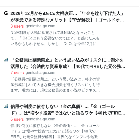
訴える学生、高熱を出した子どもを抱えた母親など。
うはず。「仕事が忙しくて時間がない」「普段からお
患者が次々と訪れる慌ただしい空気のなか、自動ドア
隣とはあまり仲がよくないから関わりたくない」――
が開き、一人の高齢女性がゆっくりと入ってきまし
2026年12月からiDeCo大幅改正…「年金を繰り下げた人」
そんな理由でお断りしたくなる気持ちも無理はありま
た。 「おはよう！ 今日も混んでるわね」 女性は佐藤
せん。今回は、お隣からの土地境界立会の依頼に悩む
が享受できる特殊なメリット【FPが解説】 | ゴールドオン
和子さん（仮名・82歳）。スタッフとはすっかり顔な
40代女性Aさんの事例をもとに、土地の境界の専門家
ライン
3
users
gentosha-go.com
じみです。「まだ喉が
である土地家屋調査士・小川曜氏が「境界立会」につ
NISA制度が大幅に拡充されて新NISAとなったこと
いて解説します。※プライバシーに配慮し、複数の事
で、「iDeCoはもう必要ないのでは？」と感じた人も
例を再構成して記事化しています。 お隣さんからの
いるかもしれません。しかし、iDeCoは今年12月に大
「土地境界立会の依頼」を断りたい 今回の相談者であ
幅な制度改正が予定されており、iDeCoならではの“う
るAさんは、40代の女性です。 15年前に不動産会社を
まみ”がさらに増す予定です。酒井富士子氏の著書『60
通じて土地を購入し、その土地に注文住宅を建てて住
「公務員は副業禁止」という思い込みがリスクに…例外を
分でわかる！ 新NISA 超入門［改訂新版］』（技術
みはじめました。しかし、雨が降るとお隣の雨樋から
評論社）より、iDeCoの改正ポイントとNISAとの上手
活用した〈合法的な資産形成〉【40代でFIREした元公務員
自分の敷地へ水が流れてくるなど、いくつか隣地トラ
な使い分けの仕方を紹介します。 2026年12月から
が解説】｜資産形成ゴールドオンライン
7
users
gentosha-go.com
ブルを経験しており、お
iDeCo改正…掛金上限額は現行の約3倍に NISAと同様
「公務員の副業は禁止」という思い込みは、将来の資
に、iDeCoも制度改正を重ねて使いやすく進化してい
産形成において大きな機会損失を招くリスクになり得
ます。2026年12月1日には大きな改正が決定してお
ます。現実には、現役公務員のまま小説やビジネス書
り、ここで主な変更点を確認しておきましょう。 1．
を出版している人など、ルールの例外を活用して収入
掛金上限額大幅増額 まず1つ目は、掛金（＝積立額）
を得ているケースが数多く存在します。本記事では、
上限額の引き上げです。会社員は、現行の月額2.3万円
信用や制度に依存しない〈金の真価〉…「金（ゴール
生方正氏の著書『副業禁止の会社員、公務員でもでき
から6.2万円へと大幅に増額されます。企業年金がある
るFIRE入門 節約、ポイ活からでも資産1億円を築く方
ド）」は“増やす投資”ではないと語るワケ【40代でFIREし
場合の上限
法』（WAVE出版）より一部を抜粋・再編集し、思考
た元公務員が解説】｜資産形成ゴールドオンライン
6
users
gentosha-go.com
停止から抜け出し、公務員でもできる“合法的な”資産
信用や制度に依存しない〈金の真価〉…「金（ゴール
形成ついて解説します。 「公務員は副業禁止」の思い
ド）」は“増やす投資”ではないと語るワケ【40代で
込みは危険…思考停止が招く〈マネーリスク〉 「公務
FIREした元公務員が解説】 世界的なインフレや地政学