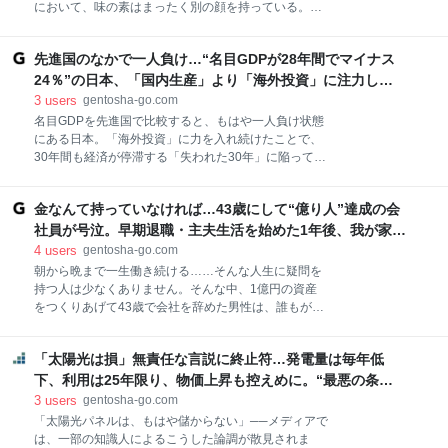
において、味の素はまったく別の顔を持っている。味
森昭吉（著）＋ゴールドオンライン（編集） データで
の素は調味料で世界シェアを拡大する一方、パソコン
読み解く「日本経済」のリアル【季節＆気象・マイン
やスマホ、車などに欠かせないCPUの材料を製造して
ド・おもしろジンクス編】 宅森昭吉（著）＋ゴールド
先進国のなかで一人負け…“名目GDPが28年間でマイナス
おり、その世界シェアほぼ100％という驚異的な独占
オンライン（編集） 富裕層の資産承継と相続税 富裕層
状態を築いている。田宮寛之氏の著書『日本人が知ら
24％”の日本、「国内生産」より「海外投資」に注力し過
の相続戦略
ない!! 世界シェアNo.1のすごい日本企業』（プレジ
ぎた末の悲劇 | ゴールドオンライン
3
users
gentosha-go.com
デント社）より、味の素が半導体材料を手がける理由
名目GDPを先進国で比較すると、もはや一人負け状態
と、成長を続ける同社の強さに迫る。 ゴールドオンラ
にある日本。「海外投資」に力を入れ続けたことで、
イン新書最新刊、Amazonにて好評発売中！ データで
30年間も経済が停滞する「失われた30年」に陥ってし
読み解く「日本経済」のリアル【エンタメ・スポー
まった。一方、国内生産に力を入れたドイツは、賃
ツ・事件編】 宅森昭吉（著）＋ゴールドオンライン
金、輸出産業、失業率など多くの領域で成長を見せ
（編集） データで読み解く「日本経済」のリアル【季
金なんて持っていなければ…43歳にして“億り人”達成の会
た。同じものづくりの国で明暗を分けた理由とは。本
節＆気象・マインド・おもしろジンクス編】 宅森昭吉
記事では、岩本晃一氏の著書『高く売れるものだけ作
社員が号泣。早期退職・主夫生活を始めた1年後、我が家に
（著）＋ゴールドオンライン（編集） 富裕層の資産承
るドイツ人、いいものを安く売ってしまう日本人』
たったひとり「ポツン」のワケ | ゴールドオンライン
4
users
gentosha-go.com
継と相続税
（朝日新聞出版）より、日独の経済パフォーマンス
朝から晩まで一生働き続ける……そんな人生に疑問を
を、さまざまなデータをもとに比較・解説する。 ゴー
持つ人は少なくありません。そんな中、1億円の資産
ルドオンライン新書最新刊、Amazonにて好評発売
をつくりあげて43歳で会社を辞めた男性は、誰もが夢
中！ 世界の税金はどうなっているのか 富裕層の相続戦
に見る自由を手に入れました。しかし、その先にあっ
略シリーズ【国内編】 矢内一好（著）＋ゴールドオン
たのは、想像もしなかった「まさかの未来」だったの
ライン（編集） シリーズ既刊本も好評発売中 → 紹介
「太陽光は損」無責任な言説に終止符…発電量は毎年低
です。見ていきましょう。 夢の早期退職で“自由”を手
ページはコチラ！ 先進国で一人負けの日本━━各国
に入れた43歳会社員 「もう満員電車に揺られたくな
下、利用は25年限り、物価上昇も控えめに。“最悪の条
GDP比較 日本とドイツのマクロ・ミクロの経済パフォ
い」「仕事なんてしたくない」――そんな思いを抱い
件”を重ねて計算しても「312万円の利益」が出る理由【一
3
users
gentosha-go.com
ーマンスの比較に
た経験がある人も多いでしょう。 Aさん（仮名・43
級建築士が解説】｜資産形成ゴールドオンライン
「太陽光パネルは、もはや儲からない」──メディアで
歳）もその一人でした。都内の中小企業で管理職を務
は、一部の知識人によるこうした論調が散見されま