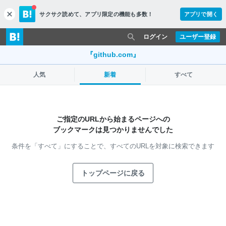
サクサク読めて、
アプリ限定の機能も多数！
アプリで開く
c
l
o
ログイン
ユーザー登録
s
e
『github.com』
人気
新着
すべて
ご指定のURLから始まるページへの
ブックマークは見つかりませんでした
条件を「すべて」にすることで、
すべてのURLを対象に検索できます
トップページに戻る