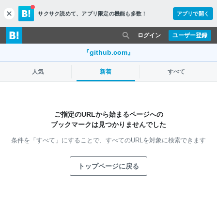
サクサク読めて、
アプリ限定の機能も多数！
アプリで開く
c
l
o
ログイン
ユーザー登録
s
e
『github.com』
人気
新着
すべて
ご指定のURLから始まるページへの
ブックマークは見つかりませんでした
条件を「すべて」にすることで、
すべてのURLを対象に検索できます
トップページに戻る