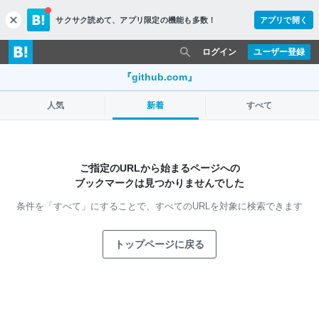
サクサク読めて、
アプリ限定の機能も多数！
アプリで開く
c
l
o
ログイン
ユーザー登録
s
e
『github.com』
人気
新着
すべて
ご指定のURLから始まるページへの
ブックマークは見つかりませんでした
条件を「すべて」にすることで、
すべてのURLを対象に検索できます
トップページに戻る