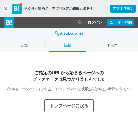
サクサク読めて、
アプリ限定の機能も多数！
アプリで開く
c
l
o
ログイン
ユーザー登録
s
e
『github.com』
人気
新着
すべて
ご指定のURLから始まるページへの
ブックマークは見つかりませんでした
条件を「すべて」にすることで、
すべてのURLを対象に検索できます
トップページに戻る