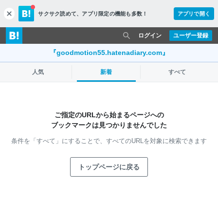
サクサク読めて、
アプリ限定の機能も多数！
アプリで開く
c
l
o
ログイン
ユーザー登録
s
e
『goodmotion55.hatenadiary.com』
人気
新着
すべて
ご指定のURLから始まるページへの
ブックマークは見つかりませんでした
条件を「すべて」にすることで、
すべてのURLを対象に検索できます
トップページに戻る