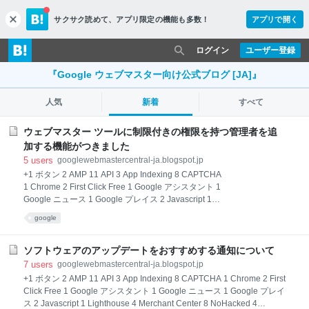
サクサク読めて、
アプリ限定の機能も多数！
アプリで開く
c
l
o
ログイン
ユーザー登録
s
e
『Google ウェブマスター向け公式ブログ [JA]』
人気
新着
すべて
ウェブマスター ツールに制限付きの権限を持つ管理者を追
加する機能がつきました
5
users
googlewebmastercentral-ja.blogspot.jp
+1 ボタン 2 AMP 11 API 3 App Indexing 8 CAPTCHA
1 Chrome 2 First Click Free 1 Google アシスタント 1
Google ニュース 1 Google プレイス 2 Javascript 1
Lighthouse 4 Merchant Center 8 NoHacked 4
google
PageSpeed Insights 1 reCAPTCHA v3 1 Search
Console 101 speed 1 イベント 25 ウェブマスターガ
イドライン 57 ウェブマスタークイズ 2 ウェブマスタ
ソフトウェアのアップデートをおすすめする通知について
ーツール 83 ウェブマスターフォーラム 10 オートコン
7
users
googlewebmastercentral-ja.blogspot.jp
プリート 1 お知らせ 69 クロールとインデックス 75 サ
+1 ボタン 2 AMP 11 API 3 App Indexing 8 CAPTCHA 1 Chrome 2 First
イトクリニック 4 サイトマップ 15 しごと検索 1 スマ
Click Free 1 Google アシスタント 1 Google ニュース 1 Google プレイ
ートフォン 11 セーフブラウジング 5 セキュリティ 1
ス 2 Javascript 1 Lighthouse 4 Merchant Center 8 NoHacked 4