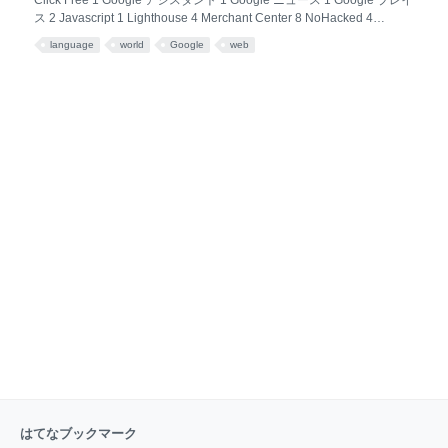
Click Free 1 Google アシスタント 1 Google ニュース 1 Google プレイ
ス 2 Javascript 1 Lighthouse 4 Merchant Center 8 NoHacked 4
PageSpeed Insights 1 reCAPTCHA v3 1 Search Console 101 speed 1
language
world
Google
web
イベント 25 ウェブマスターガイドライン 57 ウェブマスタークイズ 2 ウ
ェブマスターツール 83 ウェブマスターフォーラム 10 オートコンプリー
ト 1 お知らせ 69 クロールとインデックス 75 サイトクリニック 4 サイト
マップ 15 しごと検索 1 スマートフォン 11 セーフブラウジング 5 セキュ
リティ 1
はてなブックマーク