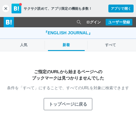
サクサク読めて、
アプリ限定の機能も多数！
アプリで開く
c
l
o
ログイン
ユーザー登録
s
e
『ENGLISH JOURNAL』
人気
新着
すべて
ご指定のURLから始まるページへの
ブックマークは見つかりませんでした
条件を「すべて」にすることで、
すべてのURLを対象に検索できます
トップページに戻る