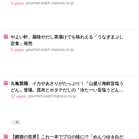
3
users
gourmet.watch.impress.co.jp
やよい軒、薬味やだし茶漬けでも味わえる「うなぎまぶし
定食」発売
3
users
gourmet.watch.impress.co.jp
丸亀製麺、イカやあさりがたっぷり！「山盛り海鮮旨塩う
どん」登場。昆布とホタテだしの「冷たーい旨塩うどん」3
品発売
12
users
gourmet.watch.impress.co.jp
食
【鰹節の世界】これ一本でプロの味に!?「めんつゆ＆白だ