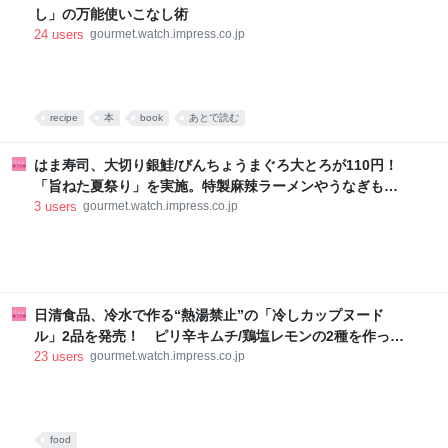
し」の万能使いこなし術
24
users
gourmet.watch.impress.co.jp
recipe
本
book
あとで読む
はま寿司、大切り銀鮭/びんちょうまぐろ大とろが110円！
「旨ねた夏祭り」を実施。特製麻辣ラーメンやうなぎも登
場
3
users
gourmet.watch.impress.co.jp
日清食品、冷水で作る“熱湯禁止”の「冷しカップヌード
ル」2品を発売！ ピリ辛キムチ/鶏塩レモンの2種を作って
みた
23
users
gourmet.watch.impress.co.jp
food