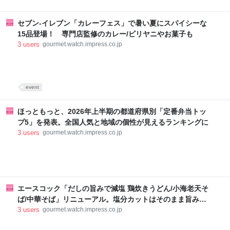
セブン-イレブン「カレーフェス」で暑い夏にスパイシーな
15品登場！ 専門店監修のカレー/ビリヤニやお菓子も
3
users
gourmet.watch.impress.co.jp
event
ほっともっと、2026年上半期の都道府県別「定番弁当トッ
プ5」を発表。全国人気と地域の個性が見えるランキングに
3
users
gourmet.watch.impress.co.jp
エースコック「だしの旨みで減塩 鶏炊きうどん/小海老天そ
ば/中華そば」リニューアル。塩分カットはそのまま旨みを
アップ
3
users
gourmet.watch.impress.co.jp