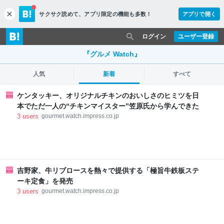
サクサク読めて、
アプリ限定の機能も多数！
アプリで開く
c
l
o
ログイン
ユーザー登録
s
e
『グルメ Watch』
人気
新着
すべて
ケンタッキー、オリジナルチキンのおいしさのヒミツを日
本でただ一人の“チキンマイスター”笠原氏から学んできた
3
users
gourmet.watch.impress.co.jp
吉野家、牛リブロースを熱々で提供する「極旨牛鉄板ステ
ーキ定食」を発売
3
users
gourmet.watch.impress.co.jp