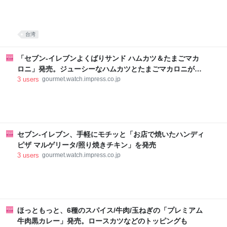
台湾
「セブン-イレブンよくばりサンド ハムカツ＆たまごマカ
ロニ」発売。ジューシーなハムカツとたまごマカロニが相
性抜群
3
users
gourmet.watch.impress.co.jp
セブン-イレブン、手軽にモチッと「お店で焼いたハンディ
ピザ マルゲリータ/照り焼きチキン」を発売
3
users
gourmet.watch.impress.co.jp
ほっともっと、6種のスパイス/牛肉/玉ねぎの「プレミアム
牛肉黒カレー」発売。ロースカツなどのトッピングも