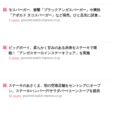
モスバーガー、衝撃「ブラックアンガスバーガー」や爽快
「アボカド タコスバーガー」など発売。ひと足先に試食し
てみた
3
users
gourmet.watch.impress.co.jp
ビッグボーイ、柔らかく甘みのある赤身をステーキで堪
能！「アンガスサーロインステーキフェア」を実施
3
users
gourmet.watch.impress.co.jp
ステーキのあさくま、初の空港店舗をセントレアにオープ
ン。ステーキ/ハンバーグ/サラダバー/コーンスープを提供
10
users
gourmet.watch.impress.co.jp