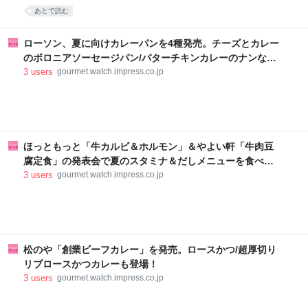
あとで読む
ローソン、夏に向けカレーパンを4種発売。チーズとカレー
のボロニアソーセージパン/バターチキンカレーのナンなど
登場
3
users
gourmet.watch.impress.co.jp
ほっともっと「牛カルビ＆ホルモン」＆やよい軒「牛肉豆
腐定食」の発表会で夏のスタミナ＆だしメニューを食べて
みた！
3
users
gourmet.watch.impress.co.jp
松のや「創業ビーフカレー」を発売。ロースかつ/超厚切り
リブロースかつカレーも登場！
3
users
gourmet.watch.impress.co.jp