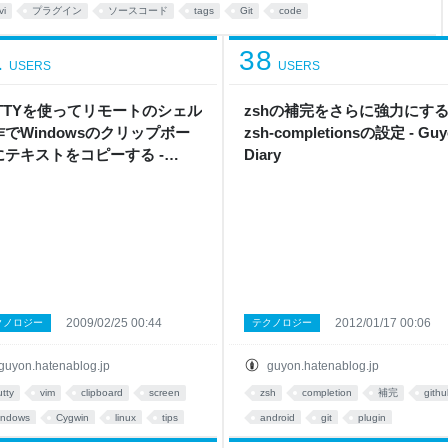
n.git cd ./Onion プラグインを設定す
vi
プラグイン
ソースコード
tags
Git
code
1
38
USERS
USERS
uTTYを使ってリモートのシェル
zshの補完をさらに強力にす
作でWindowsのクリップボー
zsh-completionsの設定 - Guy
にテキストをコピーする -
Diary
on Diary
2009/02/25 00:44
2012/01/17 00:06
クノロジー
テクノロジー
guyon.hatenablog.jp
guyon.hatenablog.jp
utty
vim
clipboard
screen
zsh
completion
補完
gith
indows
Cygwin
linux
tips
android
git
plugin
rminal