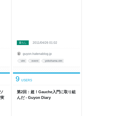
2011/04/26 01:02
暮らし
guyon.hatenablog.jp
vim
event
yokohama.vim
9
USERS
たソ
第2回：超！Gauche入門に取り組
で実
んだ - Guyon Diary