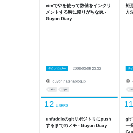
vimでやを使って数値をインクリ
矩
メントする時に陥りがちな罠 -
方法 
Guyon Diary
2008/03/09 23:32
テクノロジー
テ
guyon.hatenablog.jp
vim
tips
v
12
1
USERS
unfuddleのgitリポジトリにpush
gi
するまでのメモ - Guyon Diary
一
Guy