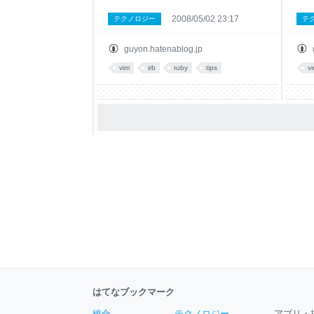
2008/05/02 23:17
テクノロジー
テ
guyon.hatenablog.jp
vim
irb
ruby
tips
v
はてなブックマーク
総合
テクノロジー
アプリ・