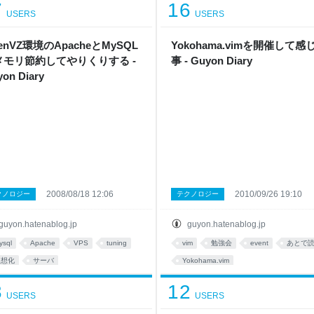
7
16
USERS
USERS
enVZ環境のApacheとMySQL
Yokohama.vimを開催して感
メモリ節約してやりくりする -
事 - Guyon Diary
on Diary
2008/08/18 12:06
2010/09/26 19:10
クノロジー
テクノロジー
guyon.hatenablog.jp
guyon.hatenablog.jp
ysql
Apache
VPS
tuning
vim
勉強会
event
あとで
仮想化
サーバ
Yokohama.vim
3
12
USERS
USERS