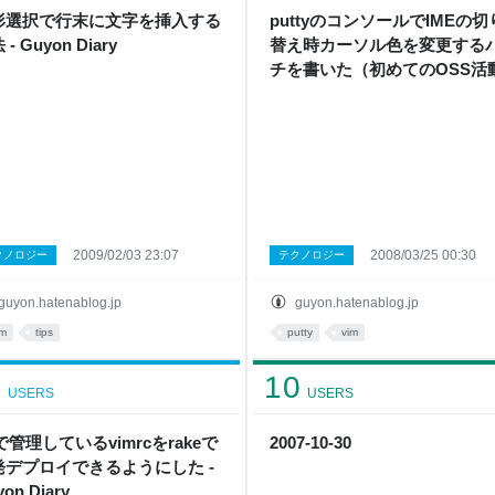
形選択で行末に文字を挿入する
puttyのコンソールでIMEの切
- Guyon Diary
替え時カーソル色を変更する
チを書いた（初めてのOSS活
- Guyon Diary
2009/02/03 23:07
2008/03/25 00:30
クノロジー
テクノロジー
guyon.hatenablog.jp
guyon.hatenablog.jp
im
tips
putty
vim
1
10
USERS
USERS
tで管理しているvimrcをrakeで
2007-10-30
発デプロイできるようにした -
on Diary