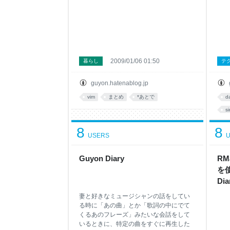
2009/01/06 01:50
暮らし
テ
guyon.hatenablog.jp
vim
まとめ
*あとで
d
si
8
8
USERS
U
Guyon Diary
RM
を使
Dia
妻と好きなミュージシャンの話をしてい
る時に「あの曲」とか「歌詞の中にでて
くるあのフレーズ」みたいな会話をして
いるときに、特定の曲をすぐに再生した