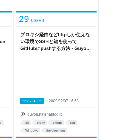
29
USERS
る
プロキシ経由などhttpしか使えな
on
い環境でSSHと鍵を使って
GitHubにpushする方法 - Guyon
Diary
2009/02/07 16:58
テクノロジー
guyon.hatenablog.jp
ub
git
proxy
github
ssh
Windows
development