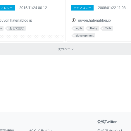
2015/11/24 00:12
2008/01/22 11:08
クノロジー
テクノロジー
guyon.hatenablog.jp
guyon.hatenablog.jp
im
あとで読む
agile
Ruby
Rails
development
次のページ
公式Twitter
拡張機能
ガイドライン
公式アカウント