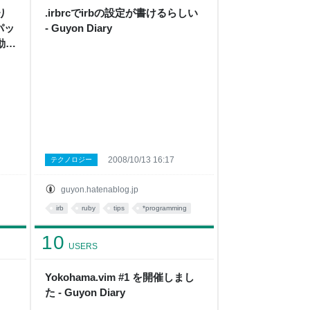
り
.irbrcでirbの設定が書けるらしい
パッ
- Guyon Diary
動）
2008/10/13 16:17
テクノロジー
guyon.hatenablog.jp
irb
ruby
tips
*programming
10
USERS
Yokohama.vim #1 を開催しまし
た - Guyon Diary