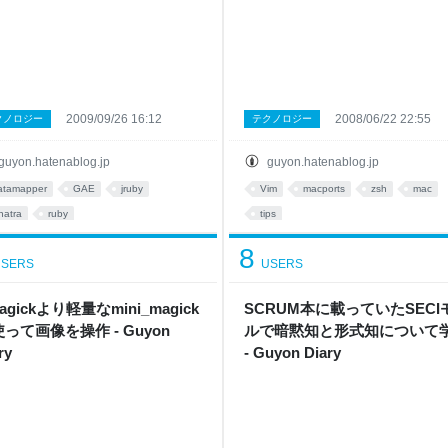
2009/09/26 16:12
2008/06/22 22:55
クノロジー
テクノロジー
guyon.hatenablog.jp
guyon.hatenablog.jp
atamapper
GAE
jruby
Vim
macports
zsh
mac
natra
ruby
tips
8
SERS
USERS
agickより軽量なmini_magick
SCRUM本に載っていたSECI
って画像を操作 - Guyon
ルで暗黙知と形式知について
ry
- Guyon Diary