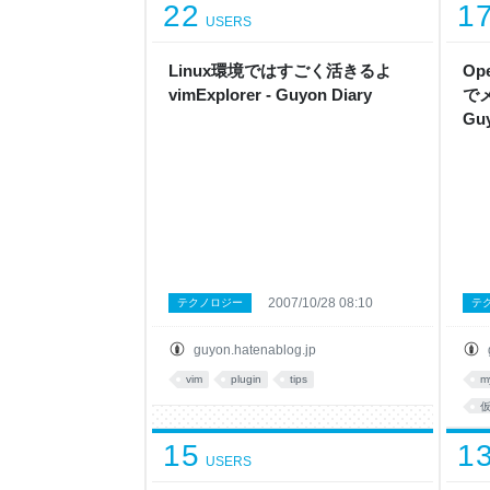
22
1
USERS
Linux環境ではすごく活きるよ
Op
vimExplorer - Guyon Diary
で
Guy
2007/10/28 08:10
テクノロジー
テ
guyon.hatenablog.jp
vim
plugin
tips
m
15
1
USERS