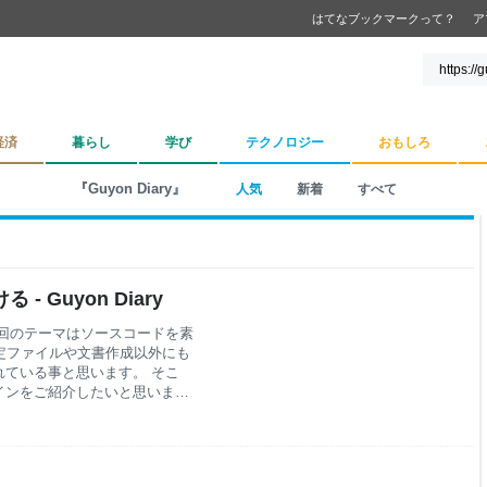
はてなブックマークって？
ア
経済
暮らし
学び
テクノロジー
おもしろ
『Guyon Diary』
人気
新着
すべて
 Guyon Diary
事です。今回のテーマはソースコードを素
設定ファイルや文書作成以外にも
ている事と思います。 そこ
インをご紹介したいと思いま
ーを再構成した内容となってい
は、追いかけたいソースコード
imで世界的に有名なc9sさん
ndle）ライクなPHP版Onionで