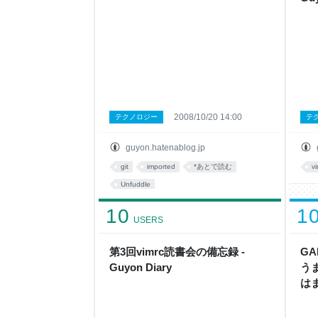
2008/10/20 14:00
テクノロジー
テ
guyon.hatenablog.jp
git
imported
*あとで読む
v
Unfuddle
10
1
USERS
第3回vimrc読書会の備忘録 -
GA
Guyon Diary
う
はま