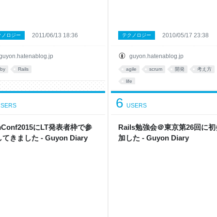
2011/06/13 18:36
2010/05/17 23:38
クノロジー
テクノロジー
guyon.hatenablog.jp
guyon.hatenablog.jp
uby
Rails
agile
scrum
開発
考え方
life
6
SERS
USERS
mConf2015にLT発表者枠で参
Rails勉強会＠東京第26回に初
てきました - Guyon Diary
加した - Guyon Diary