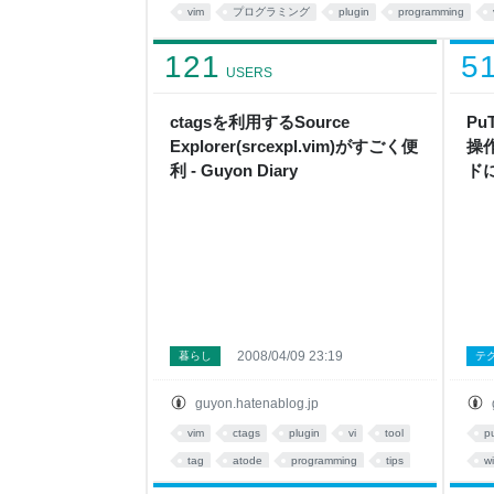
す。 $ git clone https://github.com/c9s/Onio
vim
プログラミング
plugin
programming
る Source Exp
121
5
USERS
ctagsを利用するSource
P
Explorer(srcexpl.vim)がすごく便
操
利 - Guyon Diary
ド
Guy
2008/04/09 23:19
暮らし
テ
guyon.hatenablog.jp
vim
ctags
plugin
vi
tool
p
tag
atode
programming
tips
w
プラグイン
te