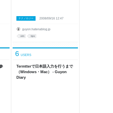
2008/09/16 12:47
テクノロジー
guyon.hatenablog.jp
vim
tips
6
USERS
参
Termtterで日本語入力を行うまで
（Windows・Mac） - Guyon
Diary