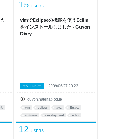
15
USERS
じた
vimでEclipseの機能を使うEclim
をインストールしました - Guyon
Diary
2009/06/27 20:23
テクノロジー
guyon.hatenablog.jp
読む
vim
eclipse
java
Emacs
software
development
eclim
12
USERS