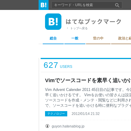
トップへ戻る
総合
一般
世の中
政治と
627
USERS
Vimでソースコードを素早く追いかける -
Vim Advent Calender 2011 45日目の記
早く追いかけるです。 Vimをお使いの皆さんは
ソースコードを作成・メンテ・閲覧などに利用され
で、ソースコードを追いかける時に便利なプラグ
す。なお、この記事は過去に私が書いたエントリ
2012/01/14 21:32
テクノロジー
ます。 追いかけるソースコードを用意する まず
を用意しましょう。例としてあげるソースコードはV
が作った、巷で話題のRubyのBundler（やVimのVu
guyon.hatenablog.jp