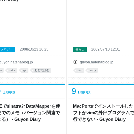
2008/10/23 16:25
2009/07/10 12:31
クノロジー
暮らし
guyon.hatenablog.jp
guyon.hatenablog.jp
im
rake
git
あとで読む
vim
ruby
0
9
USERS
USERS
EでsinatraとDataMapperを使
MacPortsでインストールし
までのメモ（バージョン関連で
フトがvimの外部プログラム
る） - Guyon Diary
行できない - Guyon Diary