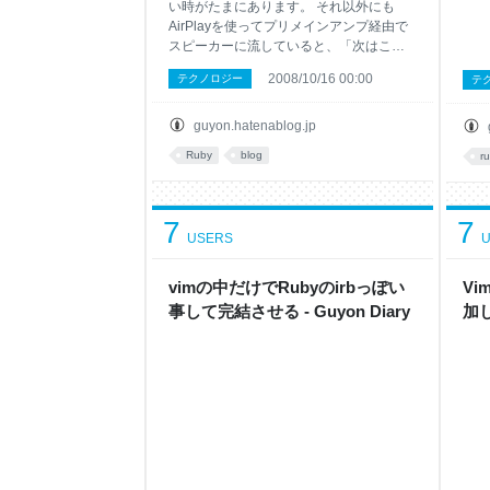
い時がたまにあります。 それ以外にも
AirPlayを使ってプリメインアンプ経由で
スピーカーに流していると、「次はこの
曲が聞きたい」とリクエストが入ること
2008/10/16 00:00
テクノロジー
テ
もよくある日常です。 Musicアプリの検索
機能が使いづらく、今までは、
Music（iTunes）アプリを開いて、アーテ
guyon.hatenablog.jp
ィストから辿って、アルバムの中から探
Ruby
blog
r
して再生しており、これを楽にできたら
なと思っていました。そこで、ランチャ
ーからmigemo検索を使って、日本語変換
7
なしで1秒以内にインクリメンタル検索し
7
USERS
U
て曲を流せるようにしました。 Alfredの
Mini Playerからのドリルダウン検索も悪
くないのですが、ちょっと手間だったん
vimの中だけでRubyのirbっぽい
Vi
ですよね。 候補絞り込みと再生 検索対象
事して完結させる - Guyon Diary
加し
はアルバム名と曲名のみ アル