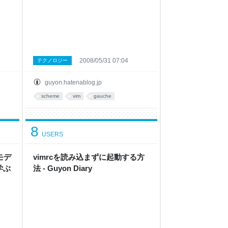
2008/05/31 07:04
テクノロジー
guyon.hatenablog.jp
scheme
vim
gauche
8
USERS
モデ
vimrcを読み込まずに起動する方
学ぶ
法 - Guyon Diary