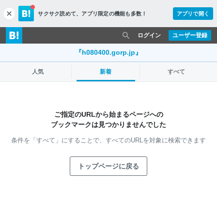
サクサク読めて、
アプリ限定の機能も多数！
アプリで開く
c
l
o
ログイン
ユーザー登録
s
e
『h080400.gorp.jp』
人気
新着
すべて
ご指定のURLから始まるページへの
ブックマークは見つかりませんでした
条件を「すべて」にすることで、
すべてのURLを対象に検索できます
トップページに戻る