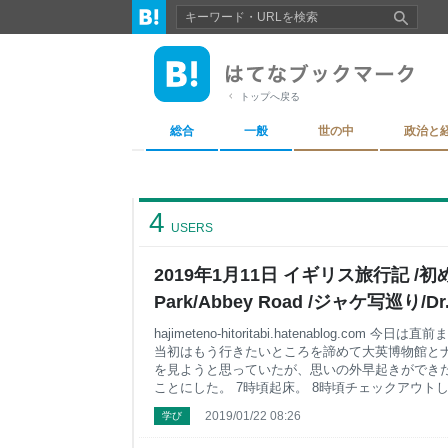
トップへ戻る
総合
一般
世の中
政治と
4
USERS
2019年1月11日 イギリス旅行記 /初
Park/Abbey Road ​/ジャケ写巡り/Dr.
ロンドン土産/ ​ー1日の出費まとめ 
hajimeteno-hitoritabi.hatenablog.co
当初はもう行きたいところを諦めて大英博物館と
を見ようと思っていたが、思いの外早起きができたので
ことにした。 7時頃起床。 8時頃チェックアウトし、
パーク駅まで向かい、そこから歩いてHyde Park
2019/01/22 08:26
学び
グリーンパーク駅に到着。 Subway（日本で言う
Parkへ向かう。 Subway内で笛をピーピー吹