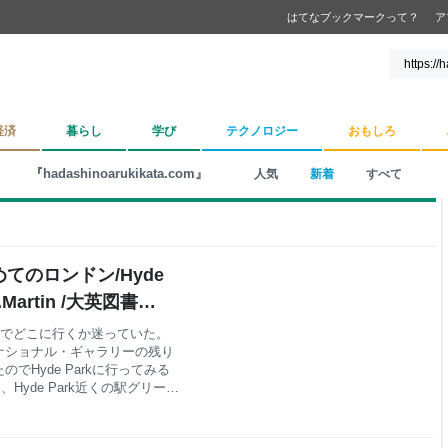
はてなブックマークって？
ア
経済
暮らし
学び
テクノロジー
おもしろ
『hadashinoarukikata.com』
人気
新着
すべて
めてのロンドン/Hyde
Martin ​/大英図書館 ​/
- はだしのあるきかた
m 今日は直前までどこに行くか迷っていた。
ナショナル・ギャラリーの残り
Hyde Parkに行ってみる
Hyde Park近くの駅グリーン
まで行くことにした。 8時半頃
地下道）を通ったりしてHyde
いてるおっちゃんがいたけど、何と