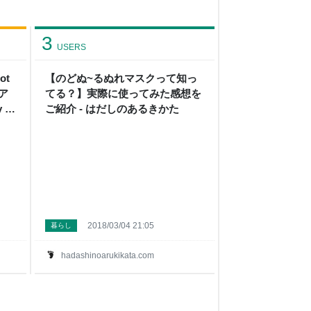
3
USERS
ot
【のどぬ~るぬれマスクって知っ
トア
てる？】実際に使ってみた感想を
 in
ご紹介 - はだしのあるきかた
 はだ
2018/03/04 21:05
暮らし
hadashinoarukikata.com