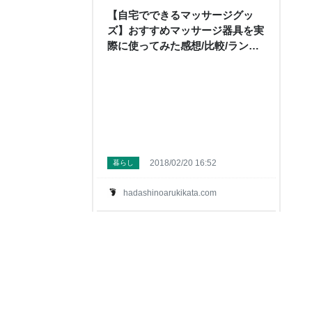
【自宅でできるマッサージグッ
ズ】おすすめマッサージ器具を実
際に使ってみた感想/比較/ランキ
ング(2024/1/17更新) - はだしのあ
るきかた
2018/02/20 16:52
暮らし
hadashinoarukikata.com