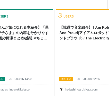
kに到着。 とにかく広かった。
いる人や犬の散歩をしている人
3
SERS
USERS
読んだ気になれる本紹介】「星
【境遇で音楽紹介】 I Am Rob
王子さま」の内容を分かりやす
And Proud(アイアムロボッ
解説/簡潔まとめ/感想 ※ちょっ
ンドプラウド) / The Electricity
ネタバレあり - はだしのあるき
Your House Wants to Sing -
た
しのあるきかた
2018/03/16 14:28
2018/03/08 22:56
らし
エンタメ
hadashinoarukikata.com
hadashinoarukikata.com