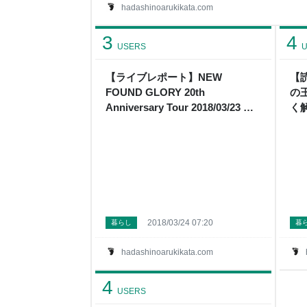
も言えない感じだった。 ちょと歩くとHyde Par
hadashinoarukikata.com
不思議な形の水道。 公園内はサイクリングしてい
等がいた。 あと色々な種類の鳥や、リスもいた
3
4
USERS
U
【ライブレポート】NEW
【
FOUND GLORY 20th
の
Anniversary Tour 2018/03/23 新
く
木場Studio Coast セトリ/使用機
と
材 - はだしのあるきかた
か
2018/03/24 07:20
暮らし
暮
hadashinoarukikata.com
4
USERS