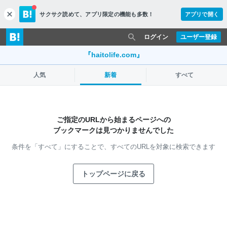
サクサク読めて、
アプリ限定の機能も多数！
アプリで開く
c
l
o
ログイン
ユーザー登録
s
e
『haitolife.com』
人気
新着
すべて
ご指定のURLから始まるページへの
ブックマークは見つかりませんでした
条件を「すべて」にすることで、
すべてのURLを対象に検索できます
トップページに戻る