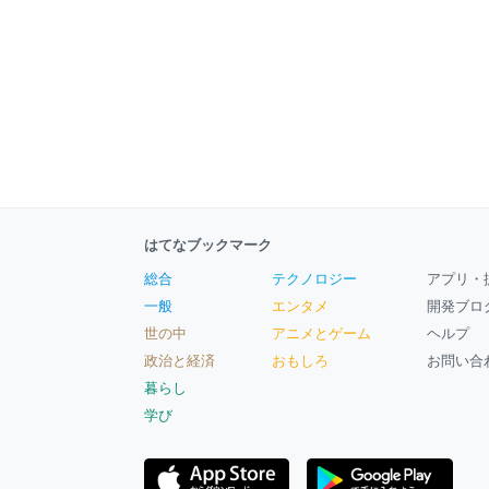
はてなブックマーク
総合
テクノロジー
アプリ・
一般
エンタメ
開発ブロ
世の中
アニメとゲーム
ヘルプ
政治と経済
おもしろ
お問い合
暮らし
学び