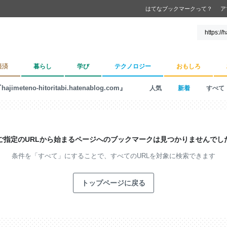
はてなブックマークって？
ア
経済
暮らし
学び
テクノロジー
おもしろ
hajimeteno-hitoritabi.hatenablog.com』
人気
新着
すべて
ご指定のURLから始まるページへの
ブックマークは見つかりませんでし
条件を「すべて」にすることで、
すべてのURLを対象に検索できます
トップページに戻る