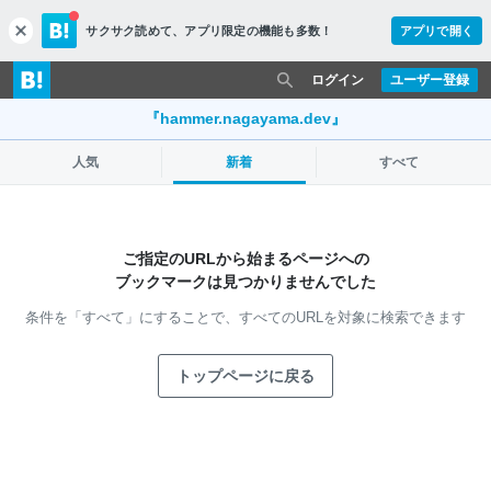
サクサク読めて、
アプリ限定の機能も多数！
アプリで開く
c
l
o
ログイン
ユーザー登録
s
e
『hammer.nagayama.dev』
人気
新着
すべて
ご指定のURLから始まるページへの
ブックマークは見つかりませんでした
条件を「すべて」にすることで、
すべてのURLを対象に検索できます
トップページに戻る