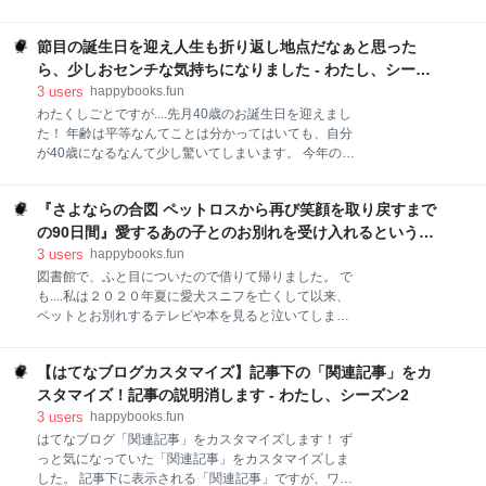
に夢は主にレム睡眠の状態にみられる現象であること
んでいたんだな...と改めて思いました。 おかげで読ん
が明らかになった。 視覚像として現れることが多いも
でいる間、なんだか自分がいろんなところに旅行して
のの、聴覚・触覚・味覚・運動感覚などを伴うことも
節目の誕生日を迎え人生も折り返し地点だなぁと思った
いるような気分にもなりました。 私は、天気が良かっ
ある。Wikipediaより ノンレム睡眠は深い睡眠、レム
たり、おいしいものを食べたり、いい映画を見たりす
ら、少しおセンチな気持ちになりました - わたし、シーズ
睡眠は浅い睡眠。 とういうことは、夢
るだけで「あぁ...幸せだなぁ~」と心底思えるタイプな
ン2
3
users
happybooks.fun
のですが、ミリさんも同じなのではないかなと思って
わたくしごとですが....先月40歳のお誕生日を迎えまし
います。 なので読んでいてなんとなく心地いい。 んで
た！ 年齢は平等なんてことは分かってはいても、自分
もって、時々ふと何気ない日常や出来事に切なさを感
が40歳になるなんて少し驚いてしまいます。 今年の誕
じる瞬間を上手に言葉にしていて、それにもとても共
生日はコロナで外食などもできなかったけれど、夫と
感したりするのでした。 何より私はこの本の「痛い靴
娘からお花やプレゼントをもらい、1日限定のお姫様
のはき方」というタイトルに猛烈に惹かれてこの本を
『さよならの合図 ペットロスから再び笑顔を取り戻すまで
扱いを受けてとても素敵な1日でした。 39歳から40歳
購入しました。 私は昔から靴が大好きなのですが、ヒ
に変わったからといって、日々の生活になんの変化も
の90日間』愛するあの子とのお別れを受け入れるというこ
ールのある靴はほぼ全て足が痛くなります。 それでも
ないけれど...気が付けば最近よく音楽を聴くようにな
と - わたし、シーズン2
3
users
happybooks.fun
若い
ったと気が付きました。 しかも、自分が中学生～20代
図書館で、ふと目についたので借りて帰りました。 で
前半くらいまでの若い頃に聞いていた Mr.Children
も....私は２０２０年夏に愛犬スニフを亡くして以来、
Dragon Ash 椎名林檎 安室奈美恵 Cocco などなどの懐
ペットとお別れするテレビや本を見ると泣いてしまう
かしい音楽たち。 私の青春時代に寄り添い支えてくれ
ので、開なかなか読めず... 一度延長してやっと読みま
た音楽がとても心地いい。 改めてＭＶを見ても全く色
した。 さよならの合図 ペットロスから再び笑顔を取り
褪せず、一瞬であの時の私に戻れるような気さえしま
【はてなブログカスタマイズ】記事下の「関連記事」をカ
戻すまでの90日間 感想 著者が15歳の愛犬エルザを亡
す。 23歳で結婚し、家事・育児・仕事に追われゆっく
くし、泣いて暮らす日々から立ち直っていく物語で
スタマイズ！記事の説明消します - わたし、シーズン2
りと音楽を聴
す。（コミックエッセイなので、あっという間に読め
3
users
happybooks.fun
ます。） きっと、犬と暮らしお別れを経験した人なら
はてなブログ「関連記事」をカスタマイズします！ ず
共感できることばかり。 私も家族が寝てから一人、ボ
っと気になっていた「関連記事」をカスタマイズしま
ロボロ泣きながら読みました。 スニフがいなくなって
した。 記事下に表示される「関連記事」ですが、ワン