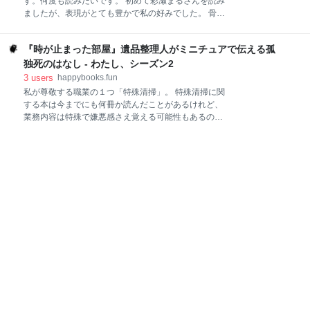
す。何度も読みたいです。 初めて彩瀬まるさんを読み
というよりは、ただただ「死ぬ」ということが怖い。
ましたが、表現がとても豊かで私の好みでした。 骨を
そして亡くなった人も怖い。 だから自分がその「死
彩る 感想 連作短編集で、登場人物がリンクします。そ
者」になるのも怖い。 20年前に祖父が亡くなった時、
れがまた非常に胸に刺さります。 誰もが心の隅にもっ
病院で亡くなった祖父を自宅まで送り、湯灌し白装束
『時が止まった部屋』遺品整理人がミニチュアで伝える孤
ている、暗く黒いもの。そういったものを抱えながら
を着せてくださった葬儀社の方のことを今でも覚えて
生きる。 そしてそれを人には見られたくなくて隠す。
独死のはなし - わたし、シーズン2
いる。 亡きがらに触れテキパキと進めていく姿を見
でも自分だけで抱えるのは苦しい...そんな風に葛藤し
3
users
happybooks.fun
ながら、それでも生きる。 自分の黒い部分しか見えな
私が尊敬する職業の１つ「特殊清掃」。 特殊清掃に関
いときは、自分の骨は黒く濁り、周りの景色さえもモ
する本は今までにも何冊か読んだことがあるけれど、
ノクロに見える。けれど...それらは、あるふとした瞬
業務内容は特殊で嫌悪感さえ覚える可能性もあるの
間に美しい彩りをまとう。 私は、登場人物の玲子と自
に、なぜかどの本も温かい。 この本の著者もとても優
分が重なって、凄く苦しかったです。 玲子が想う”ば
しく温かい。 ただ、今まで読んだ本と違っていたの
らばらを心の内側に持たない、みずみずしく傷つきや
は、この本の著者が若い女の子だということ。 それに
すいものを憎んでいたい気持ちがある”という言葉がと
はとても驚いた。 きっと、私などの想像の100倍くら
ても印象的で、まさに一番苦しかった時の私。 私は
い厳しい現場だと思う。 なのに....もうその部屋にはい
ない故人をいつも想っている。 そんな気持ちが著者に
ミニチュアを作らせたんだと思う。 そこにいた人は、
決して特別ではないんだよ、と。 現場を模した模型
は、日常とはあまりにもかけ離れた光景でリアル。 思
わず息を止めてしまいそうなほどに。 だけどどことな
く切なさも感じる。 それはきっと、実際に現場で作業
をしている方が作っているからだと思う。 ペットと暮
らしていて孤独死した人、 身内と絶縁状態で孤独死し
た