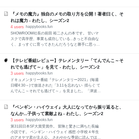
も、私の日常は今まで通り繰り返されています。 普段
タッチで表示・非表示が選べます。 「デザイン」
は「スニフがいない」ということを、あまり意識しな
→「カスタマイズ（スパナのマーク）」→「記事」の
いように生活していますが、ペットの死に触れた本や
『メモの魔力』独自のメモの取り方を公開！著者曰く、そ
「関連記事を記事下に表示する」のチェックボタンで
TVを見ると、途端にたくさんの感情が溢れます。 頭で
選べます。 私は、表示はしたいけど表示の仕方がイマ
れは魔力 - わたし、シーズン2
は「命あるものはいつか死ぬ」とどんなに分かって
イチだなぁ...と思っていたので、今回カスタマイズし
4
users
happybooks.fun
てみました。 気に入らなかった点 ●カスタマイズ前の
SHOWROOM社長の前田 裕二さんの本です。 甘いマ
表示（ＰＣ）がこちら。 横に間延びしているような感
スクで高学歴、事業も成功している...きっと不自由な
じで、スカスカしたような印象。 あと、タイトルの下
く、まっすぐに育ってきたんだろうなと勝手に思って
に表示される説明文が不要。（ほんの少ししか表示さ
いました。 でも、この本によると8歳の時にご両親を
れないからなくていい。） ●カスタマイズ前の表示
亡くし、10歳年の離れたお兄さんが医師になる夢を捨
（スマホ）がこちら。 タイトル下の説明文が、画像の
【テレビ番組レビュー】テレメンタリー「てんでんこ～そ
てて養ってくれたそうです。 ご本人も11歳のころから
下に入り込んでいてゴチャゴチャ感が凄い。 以上が気
路上でギターを弾き語り、道行く人にお金をもらって
れでも逃げて～」を見て - わたし、シーズン2
に入らなかった点です。 レッツ！カスタマイズ！ カス
いたというエピソードには驚きました。（のちにこの
3
users
happybooks.fun
タマイズ
体験が事業に結びついていきます。） 私の想像とは全
ドキュメンタリー番組『テレメンタリー2021』(毎週
く違う、とてもご苦労が多い人生だな...と思いまし
日曜4:30～)で放送された「3.11を忘れない 揺らぐ て
た。 そして、お兄さんを喜ばせるために勉強を頑張り
んでんこ～それでも逃げて～」を見ました。 「津波て
ます。 その時に一生懸命頑張って書いたノートを小学
んでんこ」地震が起きたら他人に構わずてんでんばら
校6年生の時の担任の先生がみんなの前で褒めてくれ
ばらに逃げなさい。津波常襲地帯・三陸に伝わる教え
たことが強烈な成功体験として残っているそうです。
『ペンギン・ハイウェイ』大人になってから振り返ると、
です。10年前、その教えを守り命をつないだ人たちが
本書では、前田さんの熱いメモへの気持ちが溢れてい
います。人々のあの日の選択とその後の人生を通し
なんか...子供って素敵よね - わたし、シーズン2
ます。 また、「ファクト→抽象化→転用」という独自
て、避難する事の意味を考えます。 東日本大震災から
3
users
happybooks.fun
の
10年。 あの日、卒園を間近に控えた娘を保育園にを迎
第31回日本SF大賞受賞作。 冒険と驚きに満ちた長編
えに行ったとき、保育園の先生から「東北の方で大き
小説です。 ペンギン・ハイウェイ 感想 小学校４年生
な地震があった」と聞いて、娘を連れて急いで家に帰
のアオヤマ君が主人公。 さわやかな季節に読んでほし