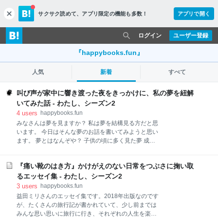
サクサク読めて、
アプリ限定の機能も多数！
アプリで開く
c
l
o
ログイン
ユーザー登録
s
e
『happybooks.fun』
人気
新着
すべて
叫び声が家中に響き渡った夜をきっかけに、私の夢を紐解
いてみた話 - わたし、シーズン2
4
users
happybooks.fun
みなさんは夢を見ますか？ 私は夢を結構見る方だと思
います。 今日はそんな夢のお話を書いてみようと思い
ます。 夢とはなんぞや？ 子供の頃に多く見た夢 成人
してからよく見た夢 ここ最近よく見る夢 そして、昨日
見た夢 夢占いとやらを調べてみる 鬼に追いかけられる
『痛い靴のはき方』かけがえのない日常をつぶさに掬い取
夢 単位を落として留年する夢 目的地にたどり着けない
夢 知らない人に虐待（指を口に無理やり入れられる）
るエッセイ集 - わたし、シーズン2
される夢 さいごに 夢とはなんぞや？ 夢とは、睡眠中
3
users
happybooks.fun
あたかも現実の経験であるかのように感じる一連の観
益田ミリさんのエッセイ集です。2018年出版なのです
念や心像のこと。睡眠中にもつ幻覚のこと。 睡眠中の
が、たくさんの旅行記が書かれていて、少し前までは
脳活動にはレム睡眠とノンレム睡眠があるが、1957年
みんな思い思いに旅行に行き、それぞれの人生を楽し