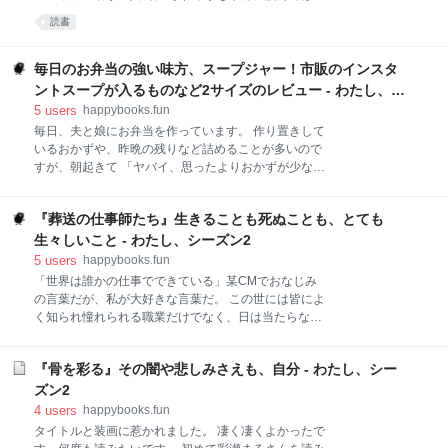
りテレビをつけました。 そこには、現実とは思えない
い、ファンタジーな世界です。 自分の乏しい想像力を
読書
ような恐ろしい映像が映し出されていて、すぐには現
フルに使って読みました。 探検をする道のりなど、頭
実だと受け入れられなかったのを覚えています。 この
の中ですべてを想像しなければたどり着けません。 登
番組では震災当時、中学校3年生（現在25歳）の 菊池
場する”不思議なモノ”も自分で思いっきり想像しま
毎日のお弁当の強い味方、スープジャー！市販のインスタ
のどかさん を中心に話が進みます。 中学生が小
す。 そういったことを1つ1つ丁寧にすることで、より
ントスープが入るものなど2サイズのレビュー - わたし、シ
楽しめる作品だと思います。 アオヤマ君は小学生とは
ーズン2
5
users
happybooks.fun
思えないくらい、非常に賢いスマートな子ども。 アオ
毎日、夫と娘にお弁当を作っています。 作り置きして
ヤマ君とお父さんとの会話が私は大好きで、この子が
いるおかずや、昨晩の残りなど詰めることが多いので
こういう風に成長したのはお父さんの影響がなんだろ
すが、朝起きて 「ヤバイ、思ったよりおかずが少な
うな。 アオヤマ君とは全く違う「おバカな小学生」だ
い...」 と思うことがあります。 そんなときに、とーっ
った私ですが... そんな私とて「世界の果てについて」
ても便利なのがスープジャーです。 今回は我が家で実
とか「人はいつか死ぬこと」とか「地球はどうやって
『葬送の仕事師たち』生きることも死ぬことも、とても
際に使っている２種類（タイガー・サーモス）のスー
始まったのか」ということをぼんやりと考えていたこ
プジャーを紹介します。 少し長いですが、お付き合い
生々しいこと - わたし、シーズン2
いただけると嬉しいです。 お弁当にプラスでちょうど
5
users
happybooks.fun
いい♪サイドメニューにピッタリサイズ！タイガーのス
「世界は誰かの仕事でできている」某CMでおなじみ
ープジャー（250ml） 具沢山のスープやみそ汁には、
の言葉だが、私が大好きな言葉だ。 この世には皆によ
サーモスのスープジャー（300ml） スープジャーサイ
く知られ憧れられる職業だけでなく、日は当たらない
ズの使い分け 我が家の娘（高校生女子・食べる量：普
けれど...とても大切な仕事がたくさんある。 その中の
通）の場合 我が家の夫（成人男性・食べる量：多め）
1つともいえる「葬送」にかかわるお仕事がこの本の
の場合 ランチセットも揃えたい時 保温力の違いは？
『骨を彩る』その闇や悲しみさえも、自分 - わたし、シー
主人公である。 葬送の仕事師たち 感想 100歳を超える
スープジャーを使うにあたって大切なことを4つ！ 最
祖母を介護している私の母は「こんな風に（祖母のよ
ズン2
後に お弁当にプラスでちょうどいい♪サイ
うに）なるのが辛いから長生きしたくない」が、最近
4
users
happybooks.fun
の口癖になっている。 私は「そうだね~」と返事しつ
タイトルと装画に惹かれました。 凄く凄くよかったで
つも....実は死ぬのが怖い。 苦しみや痛みに対する恐怖