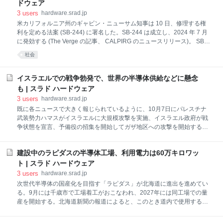
日、高性能コンパクトキーボード「Happy Hacking Keyboard」(HHKB)
ドウェア
シリーズの新モデル「HHKB Studio」を発表した。同製品は英語63キー
3
users
hardware.srad.jp
配列と日本語72キー配列があり、価格はいずれも税込4万4000円。
米カリフォルニア州のギャビン・ニューサム知事は 10 日、修理する権
「HHKB Studio」は、HHKBの基本コンセプトである「正確な高速タイ
利を定める法案 (SB-244) に署名した。SB-244 は成立し、2024 年 7 月
ピングを最小動作で奏でる」を維持しつつ、マウス機能とジ
に発効する (The Verge の記事、 CALPIRG のニュースリリース)。 SB-
244 の修理する権利はデジタル電子機器や家電製品が対象で、50 ドル以
社会
上の製品を販売するメーカーには修理に必要な部品や資料、工具などを
公正かつ合理的な条件で消費者や修理業者に提供することが義務付けら
れる。提供が義務付けられる期間は 50 ドル ～ 99.99 ドルの製品は 3 年
イスラエルでの戦争勃発で、世界の半導体供給などに懸念
間、100 ドル以上の製品で 7 年間となる。SB-244 との関係は不明だ
も | スラド ハードウェア
が、Google は Pixel 8 / 8 Pro で約束している 7 年間のソフトウェアアッ
3
users
hardware.srad.jp
プデートに加え、スペアパーツも 7 年間提供すると Android Authority に
既に各ニュースで大きく報じられているように、10月7日にパレスチナ
語ってい
武装勢力ハマスがイスラエルに大規模攻撃を実施、イスラエル政府が戦
争状態を宣言、予備役の招集を開始してガザ地区への攻撃を開始する事
態となっているが、この影響でイスラエルに拠点を置く半導体企業を中
心に世界の半導体供給などに影響が出る可能性も懸念されている（ロイ
建設中のラピダスの半導体工場、利用電力は60万キロワッ
ター, 中央日報, 会社四季報）。 イスラエルはハイテク産業でも知られて
おり、その規模は雇用の14%、国内総生産の20%に達するという。半導
ト | スラド ハードウェア
体関連ではIntelが以前よりイスラエルに拠点を置いており、昨年のIntel
3
users
hardware.srad.jp
のイスラエルの売り上げは87億ドルを記録し、加えて今年6月には250億
次世代半導体の国産化を目指す「ラピダス」が北海道に進出を進めてい
ドルをかけて新工場を建設することも発表したばかりであった。その
る。9月には千歳市で工場着工がおこなわれ、2027年には同工場での量
他、半導体製造装置大手の米KLAやアプライドマテリアルズも工場を持
産を開始する。北海道新聞の報道によると、このとき道内で使用する電
ち、同じく半導体関連企業のカムテックやノバに至ってはイスラエルが
力の1~2割に相当する60万キロワットの電力を利用する計画だという
（Yahoo!ニュース（北海道新聞）、北海道新聞、朝日新聞）。 このため