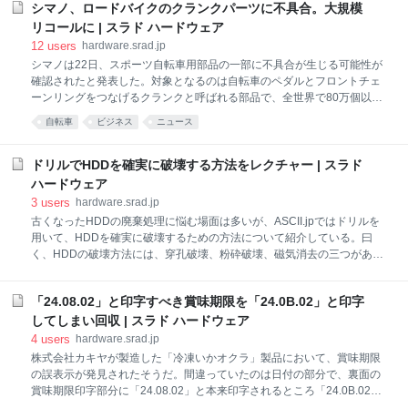
シマノ、ロードバイクのクランクパーツに不具合。大規模
現在、北海道電力と電力の安定調達に関する協議を行っており、北電は
送電線や電源の増強に向けた投資を検討しているという。ラピダスは再
リコールに | スラド ハードウェア
生可能エネルギーの利用を優先する考えだが、北海道内で巨大な電力需
12
users
hardware.srad.jp
要が生まれることで、泊原子力発電所3号機の再稼働にも影響を与える
シマノは22日、スポーツ自転車用部品の一部に不具合が生じる可能性が
可能性があるとしている。 また半導体工場に必要な水を供給する水源候
確認されたと発表した。対象となるのは自転車のペダルとフロントチェ
補地について、鈴木直道知事は4日、「安平川を水源とする苫小牧地区
ーンリングをつなげるクランクと呼ばれる部品で、全世界で80万個以上
工業用水道に決定した」と述べた。苫小牧地区工業用水道第2施設から
を無償で点検し、必要であれば交換するとのこと。堺市の本社工場で
自転車
ビジネス
ニュース
供給されるという
2012年6月～2019年6月に生産された5モデルが対象。10月中旬から全
世界の代理店などで点検や交換に応じる（シマノ：お客様への無償点検
プログラムに関する重要なお知らせ、朝日新聞）。 対象製品 アルテグ
ドリルでHDDを確実に破壊する方法をレクチャー | スラド
ラ ＦＣ－６８００ アルテグラ ＦＣ－Ｒ８０００ デュラエース ＦＣ
ハードウェア
－９０００ デュラエース ＦＣ－９１００ デュラエース ＦＣ－９１０
3
users
hardware.srad.jp
０－Ｐ ロードバイクブランドの「アルテグラ」と「デュラエース」のリ
古くなったHDDの廃棄処理に悩む場面は多いが、ASCII.jpではドリルを
ア11段変速用のクランクパーツでクランク内部を中空にして軽さと剛性
用いて、HDDを確実に破壊するための方法について紹介している。曰
を保つために２つの部品を接着している「ホローテックⅡ」という技術が
く、HDDの破壊方法には、穿孔破壊、粉砕破壊、磁気消去の三つがあ
用い
り、穿孔破壊が最も簡単で効果的な方法であるという。穿孔破壊には電
動ドリルが用いられ、特定のポイントを確実に破壊することが重要だと
「24.08.02」と印字すべき賞味期限を「24.0B.02」と印字
している。記事では破壊すべきポイントとして以下の部分を挙げている
（ASCII.jp）。 1.HDDヘッド：データの読み書きをする部品 2.HDDの動
してしまい回収 | スラド ハードウェア
作を制御する基板 3.読み取りを困難にするためにコネクターを折り曲げ
4
users
hardware.srad.jp
る 4.データが記録されているプラッター（円盤）を破壊する なお、
株式会社カキヤが製造した「冷凍いかオクラ」製品において、賞味期限
HDDの破壊方法として水没させることや電子レンジでの破壊は効果的で
の誤表示が発見されたそうだ。間違っていたのは日付の部分で、裏面の
はないことも指摘されている。
賞味期限印字部分に「24.08.02」と本来印字されるところ「24.0B.02」
と印字してしまったとしている（消費者庁：カキヤ「冷凍いかオクラ」