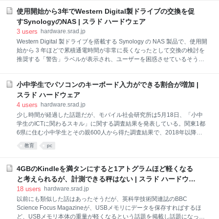
だったそうだ（人生に疲れた男のblog）。 しかし、記録面が残っていれ
使用開始から3年でWestern Digital製ドライブの交換を促
ば、反射材を貼り付けて復活させることができるのではないかと考え、
ホームセンターで売られているツヤありのアルミ箔テープを購入。テー
すSynologyのNAS | スラド ハードウェア
プをCDの穴の箇所に貼り付けた結果、エラーなくCDを吸い出すことに
3
users
hardware.srad.jp
成功してしまったそうだ。そして、FM TOWNSエミュレータでイメージ
Western Digital 製ドライブを搭載する Synology の NAS 製品で、使用開
を読み込んで魅したところ、ゲームプレイや全トラックの音楽再生も問
始から 3 年ほどで累積通電時間が非常に長くなったとして交換の検討を
題なくできたという。 もしバックアップを取り損ねた腐食したCDがあ
推奨する「警告」ラベルが表示され、ユーザーを困惑させているそうだ
る場合は、ダメ元でアルミ箔テープを使って復旧を試してみる価値があ
(Ars Technica の記事、 The Verge の記事)。 警告ラベルは Synology の
るかもし
オペレーティングシステム、DiskStation Manager (DSM) に統合された
小中学生でパソコンのキーボード入力ができる割合が増加 |
Western Digital Device Analytics (WDDA) によるもので、特定の
Western Digital 製ドライブの健康状態を監視し、それを維持するための
スラド ハードウェア
提案も提供するという。 Synology の広報担当者によれば DSM では状態
4
users
hardware.srad.jp
が「健康」のドライブのみストレージプールの修復や拡張に使用できる
少し時間が経過した話題だが、モバイル社会研究所は5月18日、「小中
とのことで、警告を停止するか WDDA を無
学生のICTに関わるスキル」に関する調査結果を発表している。関東1都
6県に住む小中学生とその親600人から得た調査結果で、2018年以降初
めて小学校高学年及び中学生で「携帯電話での文字入力」と「パソコン
教育
pc
のキーボード入力」ができる割合が並んだと報告している。GIGAスクー
ル構想が運用された2021年以降、「パソコンのキーボード入力」ができ
る割合が毎年増加しているという。タブレット・パソコンを利用した授
4GBのKindleを満タンにすると1アトグラムほど軽くなる
業の頻度が高いほどICTスキルは高まる傾向にあるとしている（モバイ
と考えられるが、計測できる秤はない | スラド ハードウェ
ル社会研究所、Web担当者Forum）。
ア
18
users
hardware.srad.jp
以前にも類似した話はあったそうだが、英科学技術関連誌のBBC
Science Focus Magazineが、USBメモリにデータを保存すればするほ
ど、USBメモリ本体の重量が軽くなるという話題を掲載し話題になって