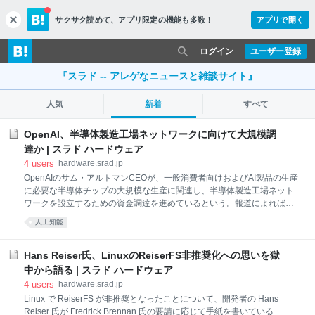
サクサク読めて、
アプリ限定の機能も多数！
アプリで開く
c
l
o
ログイン
ユーザー登録
s
e
『スラド -- アレゲなニュースと雑談サイト』
人気
新着
すべて
OpenAI、半導体製造工場ネットワークに向けて大規模調
達か | スラド ハードウェア
4
users
hardware.srad.jp
OpenAIのサム・アルトマンCEOが、一般消費者向けおよびAI製品の生産
に必要な半導体チップの大規模な生産に関連し、半導体製造工場ネット
ワークを設立するための資金調達を進めているという。報道によれば、
アルトマンCEOは大口投資家候補とすでに会談している模様。アブダビ
人工知能
を拠点とするテクノロジーグループのG42や、ソフトバンクグループな
どの投資会社などの名前が挙がっているようだ（Forbes JAPAN）。 記
事ではこの取り組みが成功すれば、米国と中国の間で進行中のチップ戦
Hans Reiser氏、LinuxのReiserFS非推奨化への思いを獄
争に影響を与える可能性があるとしている。両国ともAI、軍事、消費財
中から語る | スラド ハードウェア
分野のアプリケーション向けチップの生産を強化しようとしていること
4
users
hardware.srad.jp
から、注目されている。 この半導体工場がどこに設置されるかは不明だ
Linux で ReiserFS が非推奨となったことについて、開発者の Hans
が、米国に拠点を置いた場合、同国の半導体製造力の向上に貢献する可
Reiser 氏が Fredrick Brennan 氏の要請に応じて手紙を書いている