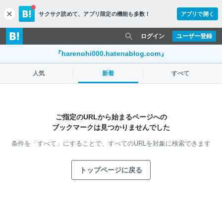
サクサク読めて、
アプリ限定の機能も多数！
アプリで開く
c
l
o
ログイン
ユーザー登録
s
e
『harenohi000.hatenablog.com』
人気
新着
すべて
ご指定のURLから始まるページへの
ブックマークは見つかりませんでした
条件を「すべて」にすることで、
すべてのURLを対象に検索できます
トップページに戻る