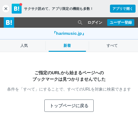
サクサク読めて、
アプリ限定の機能も多数！
アプリで開く
c
l
o
ログイン
ユーザー登録
s
e
『harimusic.jp』
人気
新着
すべて
ご指定のURLから始まるページへの
ブックマークは見つかりませんでした
条件を「すべて」にすることで、
すべてのURLを対象に検索できます
トップページに戻る