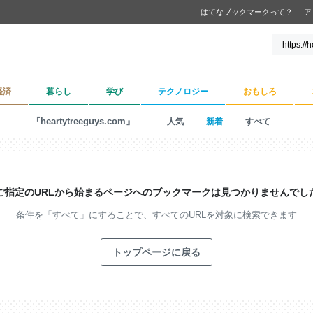
はてなブックマークって？
ア
経済
暮らし
学び
テクノロジー
おもしろ
『heartytreeguys.com』
人気
新着
すべて
ご指定のURLから始まるページへの
ブックマークは見つかりませんでし
条件を「すべて」にすることで、
すべてのURLを対象に検索できます
トップページに戻る