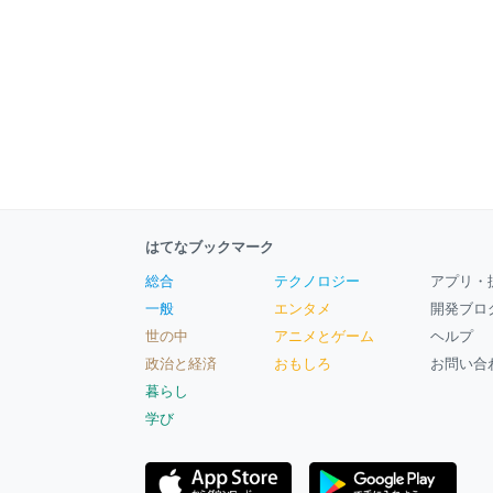
はてなブックマーク
総合
テクノロジー
アプリ・
一般
エンタメ
開発ブロ
世の中
アニメとゲーム
ヘルプ
政治と経済
おもしろ
お問い合
暮らし
学び