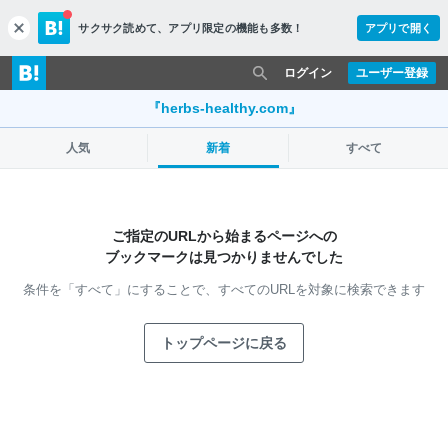
サクサク読めて、
アプリ限定の機能も多数！
アプリで開く
c
l
o
ログイン
ユーザー登録
s
e
『herbs-healthy.com』
人気
新着
すべて
ご指定のURLから始まるページへの
ブックマークは見つかりませんでした
条件を「すべて」にすることで、
すべてのURLを対象に検索できます
トップページに戻る