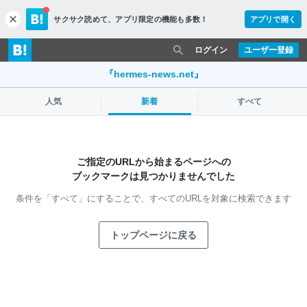
サクサク読めて、
アプリ限定の機能も多数！
アプリで開く
c
l
o
ログイン
ユーザー登録
s
e
『hermes-news.net』
人気
新着
すべて
ご指定のURLから始まるページへの
ブックマークは見つかりませんでした
条件を「すべて」にすることで、
すべてのURLを対象に検索できます
トップページに戻る