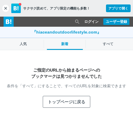
サクサク読めて、
アプリ限定の機能も多数！
アプリで開く
c
l
o
ログイン
ユーザー登録
s
e
『hiaceandoutdoorlifestyle.com』
人気
新着
すべて
ご指定のURLから始まるページへの
ブックマークは見つかりませんでした
条件を「すべて」にすることで、
すべてのURLを対象に検索できます
トップページに戻る