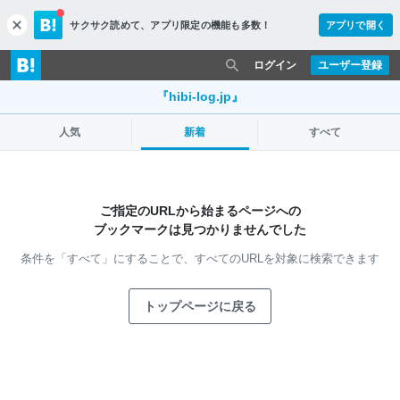
サクサク読めて、
アプリ限定の機能も多数！
アプリで開く
c
l
o
ログイン
ユーザー登録
s
e
『hibi-log.jp』
人気
新着
すべて
ご指定のURLから始まるページへの
ブックマークは見つかりませんでした
条件を「すべて」にすることで、
すべてのURLを対象に検索できます
トップページに戻る