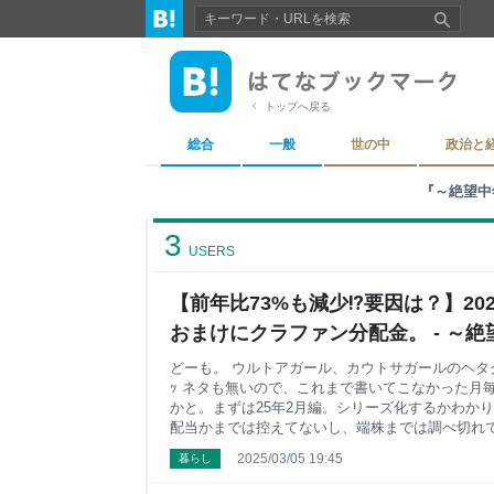
トップへ戻る
総合
一般
世の中
政治と
『～絶望中
3
USERS
【前年比73%も減少⁉要因は？】20
おまけにクラファン分配金。 - ～
民のハイブリッド投資+節約日記～
どーも。 ウルトアガール、カウトサガールのヘタクソ
ｯ ネタも無いので、これまで書いてこなかった月
かと。まずは25年2月編。シリーズ化するかわか
配当かまでは控えてないし、端株までは調べ切れ
内容になりますが。おまけにクラウドファンディ
2025/03/05 19:45
暮らし
らの分配金も一緒に添えて。 なんかさ、株配当金
て？😃 当たり前だろ株売却したんだから入ってくるわ