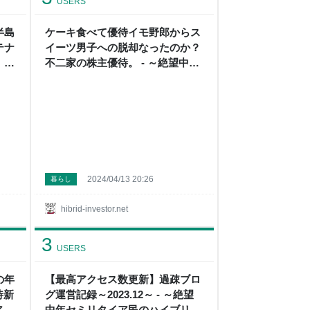
USERS
半島
ケーキ食べて優待イモ野郎からス
テナ
イーツ男子への脱却なったのか？
 -
不二家の株主優待。 - ～絶望中年
ハイ
セミリタイア民のハイブリッド投
資+節約日記～
2024/04/13 20:26
暮らし
hibrid-investor.net
3
USERS
の年
【最高アクセス数更新】過疎ブロ
待新
グ運営記録～2023.12～ - ～絶望
ア民
中年セミリタイア民のハイブリッ