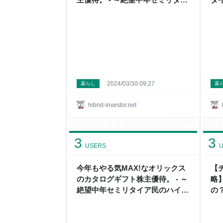
ア民のハイブリッド投資+節約日
約
記～
2024/03/30 09:27
暮らし
暮
hibrid-investor.net
3
3
USERS
U
今年もやる気MAX!なオリックス
【
のカタログギフト株主優待。 - ～
略
絶望中年セミリタイア民のハイブ
の
リッド投資+節約日記～
の