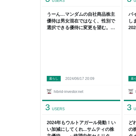
USERS
U
うーん…マンダムの自社商品株主
バ
優待は男女混在ではなく、性別で
し
選択できる優待に変更を望む。全
2
国の優待マダムも同じ意見なは
簿
ず。 - ～絶望中年セミリタイア民
の
のハイブリッド投資+節約+貧乏
一口馬主投資～
2024/06/17 20:09
暮らし
暮
hibrid-investor.net
3
3
USERS
U
2024年もウルトアガール発動！い
ど
い加減にしてくれ...サムティの株
の
主優待。 - ～絶望中年セミリタイ
タ