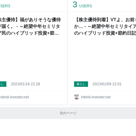
3
2023年1月の収支概要。 収入の部：
SERS
USERS
93,130円 支出の部：99,707円 収支
6,577円の損失でした。 こんなもんだ
株主優待】福がありそうな優待
【株主優待到着】VTよ、お前
う、しらんけど🤔 収入明細。 時短ア
が届く。 - ～絶望中年セミリタ
か… - ～絶望中年セミリタイ
イト：47,492円 マイナポイント：20,
円相当 ポイント・優待：25,638円 ※
ア民のハイブリッド投資+節約
のハイブリッド投資+節約日
ント・優待を使った支
貧乏一口馬主投資～
2023/01/18 22:28
2023/01/09 22:01
らし
暮らし
hibrid-investor.net
hibrid-investor.net
次のページ