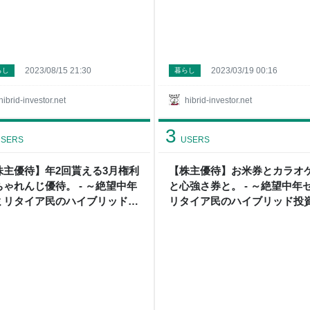
2023/08/15 21:30
2023/03/19 00:16
らし
暮らし
hibrid-investor.net
hibrid-investor.net
3
SERS
USERS
株主優待】年2回貰える3月権利
【株主優待】お米券とカラオ
ちゃれんじ優待。 - ～絶望中年
と心強さ券と。 - ～絶望中年
ミリタイア民のハイブリッド投
リタイア民のハイブリッド投
+節約日記～
+節約日記～