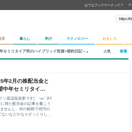
はてなブックマークって？
ア
経済
暮らし
学び
テクノロジー
おもしろ
年セミリタイア民のハイブリッド投資+節約日記～』
人気
新着
25年2月の株配当金と
絶望中年セミリタイア
底辺投資家です(｀･ω･´)ｷﾘ
毎に得た配当金の記事を書こう
りませんし、何の銘柄で何円の
てないなどかなりざっくりした
ング投資をしているので、そち
めっちゃ減ったんだけどどうし
けない💀 2025年2月の株配