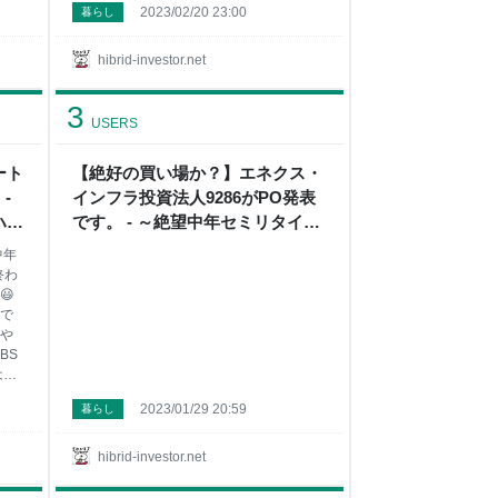
2023/02/20 23:00
暮らし
hibrid-investor.net
3
USERS
ート
【絶好の買い場か？】エネクス・
-
インフラ投資法人9286がPO発表
ハイ
です。 - ～絶望中年セミリタイア
馬
民のハイブリッド投資+節約+貧乏
中年
一口馬主投資～
終わ
😃
で
や
BS
はこ
ら
2023/01/29 20:59
暮らし
のみ
馬
ゃん
hibrid-investor.net
。 支