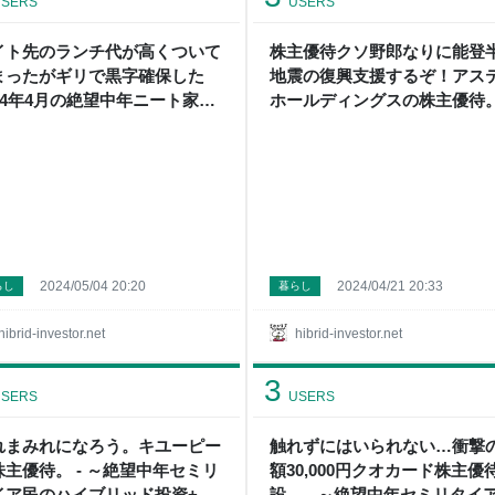
SERS
USERS
イト先のランチ代が高くついて
株主優待クソ野郎なりに能登
まったがギリで黒字確保した
地震の復興支援するぞ！アス
024年4月の絶望中年ニート家計
ホールディングスの株主優待。
。 - ～絶望中年セミリタイア民
～絶望中年セミリタイア民の
ハイブリッド投資+節約日記～
ブリッド投資+節約日記～
2024/05/04 20:20
2024/04/21 20:33
らし
暮らし
hibrid-investor.net
hibrid-investor.net
3
SERS
USERS
れまみれになろう。キユーピー
触れずにはいられない…衝撃
株主優待。 - ～絶望中年セミリ
額30,000円クオカード株主優
イア民のハイブリッド投資+節
設。 - ～絶望中年セミリタイ