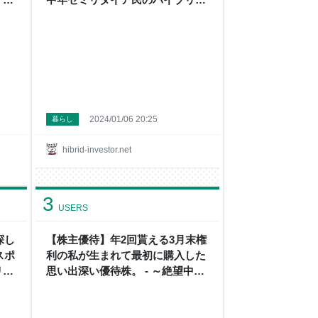
乏
ド投資+節約+貧乏一口馬主投資～
2024/01/06 20:25
暮らし
hibrid-investor.net
3
USERS
探し
【株主優待】年2回貰える3月末権
スポ
利の私が生まれて最初に購入した
リタ
思い出深い優待株。 - ～絶望中年
節約
セミリタイア民のハイブリッド投
資+節約日記～