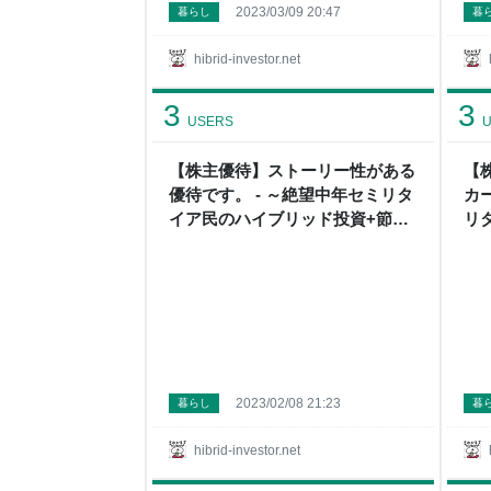
2023/03/09 20:47
暮らし
暮
hibrid-investor.net
3
3
USERS
U
【株主優待】ストーリー性がある
【
優待です。 - ～絶望中年セミリタ
カ
イア民のハイブリッド投資+節約
リ
+貧乏一口馬主投資～
+
2023/02/08 21:23
暮らし
暮
hibrid-investor.net