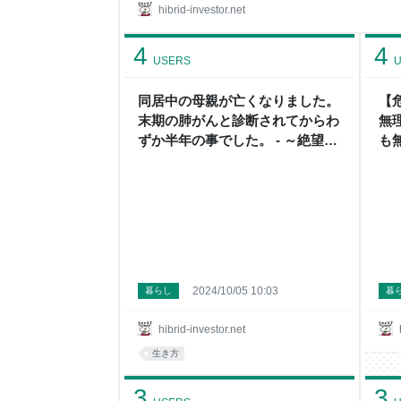
当金。 2025年2月のクラウドファンディング分配
hibrid-investor.net
れます。 2025年2月の株配当金。 2025年2月に私
した。 おや？ 前年比でめっちゃ減ってる… 参考ま
4
4
株配当金は60,4
USERS
U
同居中の母親が亡くなりました。
【
末期の肺がんと診断されてからわ
無
ずか半年の事でした。 - ～絶望中
も
年セミリタイア民のハイブリッド
～
投資+節約日記～
ブ
主
2024/10/05 10:03
暮らし
暮
hibrid-investor.net
生き方
3
3