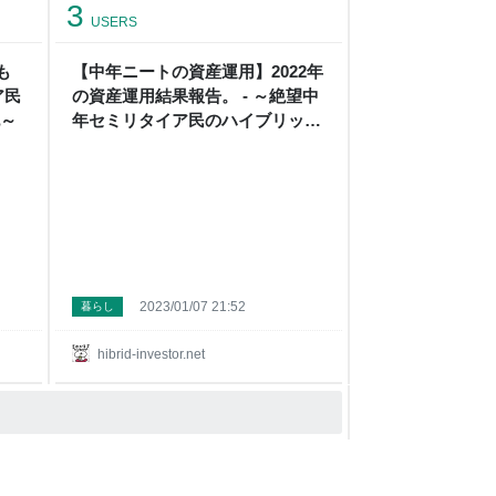
3
USERS
差額：
ろ
も
【中年ニートの資産運用】2022年
ルバ
ア民
の資産運用結果報告。 - ～絶望中
000
ポイ
記～
年セミリタイア民のハイブリッド
投資+節約+貧乏一口馬主投資～
2023/01/07 21:52
暮らし
hibrid-investor.net