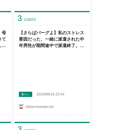
3
USERS
】母
【さらばバーグよ】私のストレス
きて
要因だった、一緒に派遣された中
し
年男性が期間途中で派遣終了。私
後任
が訴えてきた事が認められた。 -
事を
～絶望中年セミリタイア民のハイ
～絶
ブリッド投資+節約+貧乏一口馬主
ブリ
投資～
投
2024/06/18 20:54
暮らし
hibrid-investor.net
3