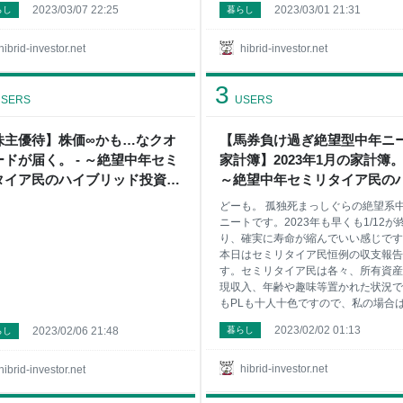
2023/03/07 22:25
2023/03/01 21:31
らし
暮らし
hibrid-investor.net
hibrid-investor.net
3
SERS
USERS
株主優待】株価∞かも…なクオ
【馬券負け過ぎ絶望型中年ニ
ードが届く。 - ～絶望中年セミ
家計簿】2023年1月の家計簿。 
タイア民のハイブリッド投資
～絶望中年セミリタイア民の
節約+貧乏一口馬主投資～
ブリッド投資+節約+貧乏一口
どーも。 孤独死まっしぐらの絶望系
主投資～
ニートです。2023年も早くも1/12が
り、確実に寿命が縮んでいい感じです
本日はセミリタイア民恒例の収支報告
す。セミリタイア民は各々、所有資産
現収入、年齢や趣味等置かれた状況で
もPLも十人十色ですので、私の場合
んなですよ、って参考程度に読んでも
2023/02/02 01:13
2023/02/06 21:48
暮らし
らし
えれば幸いです。 2月から馬券は重賞
にするぞ🤔 今日も川崎記念（地方競
G1）に手を出し、しかも負けてるじ
hibrid-investor.net
hibrid-investor.net
💀 2023年1月の収支概要。 収入明細
出明細。 2023年の収支と節約方針。