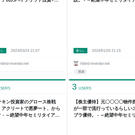
日記～
のハイブリッド投資+節約+貧
一口馬主投資～
2024/03/24 21:07
2024/01/20 21:15
らし
暮らし
hibrid-investor.net
hibrid-investor.net
投資
3
SERS
USERS
チキン投資家のグロース株戦
【株主優待】元〇〇〇〇物件
】アクリートで悪夢ート、から
が一部で流行っているらしい
？ - ～絶望中年セミリタイア民
ブラ優待。 - ～絶望中年セミ
ハイブリッド投資+節約日記～
イア民のハイブリッド投資+
日記～