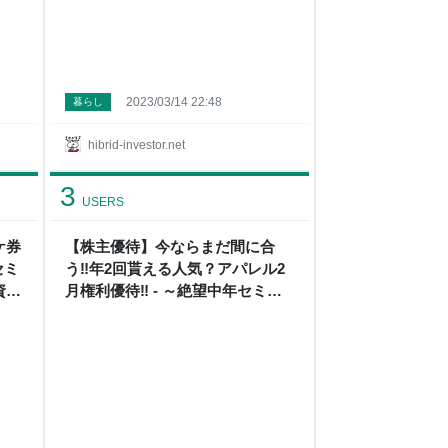
2023/03/14 22:48
暮らし
hibrid-investor.net
3
USERS
ケ券
【株主優待】今ならまだ間に合
セミ
う‼年2回貰える人気？アパレル2
資
月権利優待‼ - ～絶望中年セミリ
タイア民のハイブリッド投資+節
約日記～