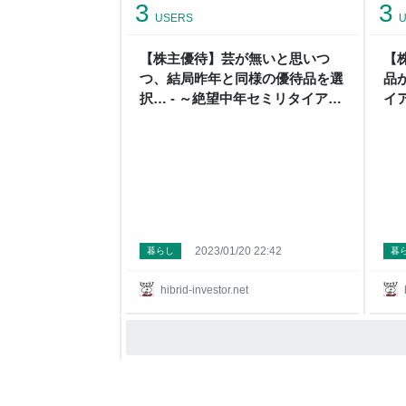
3
3
USERS
U
【株主優待】芸が無いと思いつ
【
つ、結局昨年と同様の優待品を選
品
択… - ～絶望中年セミリタイア民
イ
のハイブリッド投資+節約+貧乏
+
一口馬主投資～
2023/01/20 22:42
暮らし
暮
hibrid-investor.net