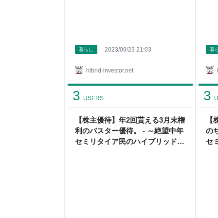
2023/09/23 21:03
暮らし
暮
hibrid-investor.net
3
3
USERS
U
【株主優待】年2回貰える3月末権
【
利のバスター優待。 - ～絶望中年
の
セミリタイア民のハイブリッド投
セ
資+節約日記～
資