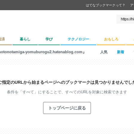
はてなブックマークって？
ア
経済
暮らし
学び
テクノロジー
おもしろ
otonotamiga-yomuburogu2.hatenablog.com』
人気
新着
ご指定のURLから始まるページへの
ブックマークは見つかりませんでし
条件を「すべて」にすることで、
すべてのURLを対象に検索できます
トップページに戻る