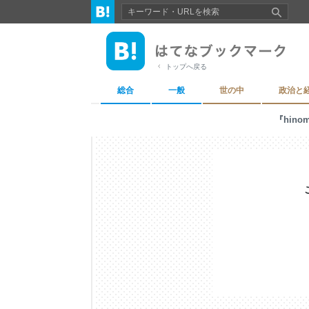
トップへ戻る
総合
一般
世の中
政治と
『hinom