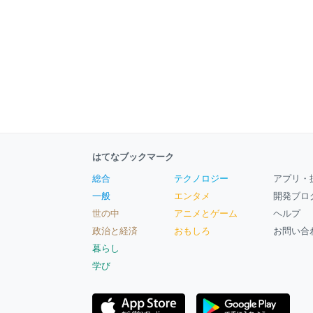
はてなブックマーク
総合
テクノロジー
アプリ・
一般
エンタメ
開発ブロ
世の中
アニメとゲーム
ヘルプ
政治と経済
おもしろ
お問い合
暮らし
学び