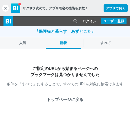
サクサク読めて、
アプリ限定の機能も多数！
アプリで開く
c
l
o
ログイン
ユーザー登録
s
e
『保護猫と暮らす あずとこた』
人気
新着
すべて
ご指定のURLから始まるページへの
ブックマークは見つかりませんでした
条件を「すべて」にすることで、
すべてのURLを対象に検索できます
トップページに戻る