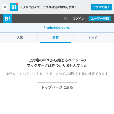
サクサク読めて、
アプリ限定の機能も多数！
アプリで開く
c
l
o
ログイン
ユーザー登録
s
e
『hoimicle.com』
人気
新着
すべて
ご指定のURLから始まるページへの
ブックマークは見つかりませんでした
条件を「すべて」にすることで、
すべてのURLを対象に検索できます
トップページに戻る