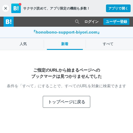
サクサク読めて、
アプリ限定の機能も多数！
アプリで開く
c
l
o
ログイン
ユーザー登録
s
e
『honobono-support-biyori.com』
人気
新着
すべて
ご指定のURLから始まるページへの
ブックマークは見つかりませんでした
条件を「すべて」にすることで、
すべてのURLを対象に検索できます
トップページに戻る