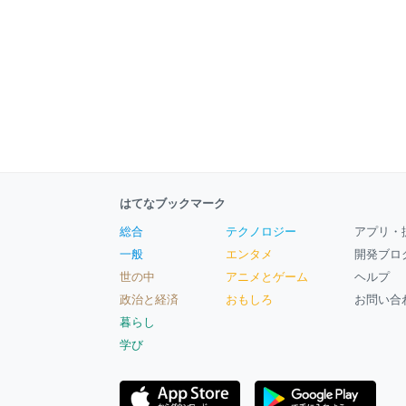
はてなブックマーク
総合
テクノロジー
アプリ・
一般
エンタメ
開発ブロ
世の中
アニメとゲーム
ヘルプ
政治と経済
おもしろ
お問い合
暮らし
学び