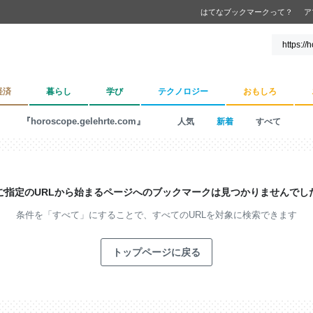
はてなブックマークって？
ア
経済
暮らし
学び
テクノロジー
おもしろ
『horoscope.gelehrte.com』
人気
新着
すべて
ご指定のURLから始まるページへの
ブックマークは見つかりませんでし
条件を「すべて」にすることで、
すべてのURLを対象に検索できます
トップページに戻る