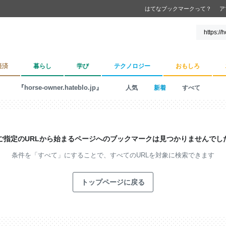
はてなブックマークって？
ア
経済
暮らし
学び
テクノロジー
おもしろ
『horse-owner.hateblo.jp』
人気
新着
すべて
ご指定のURLから始まるページへの
ブックマークは見つかりませんでし
条件を「すべて」にすることで、
すべてのURLを対象に検索できます
トップページに戻る