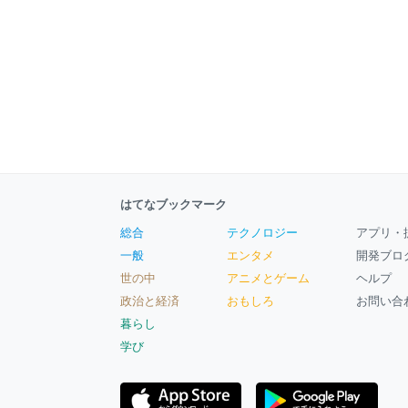
はてなブックマーク
総合
テクノロジー
アプリ・
一般
エンタメ
開発ブロ
世の中
アニメとゲーム
ヘルプ
政治と経済
おもしろ
お問い合
暮らし
学び