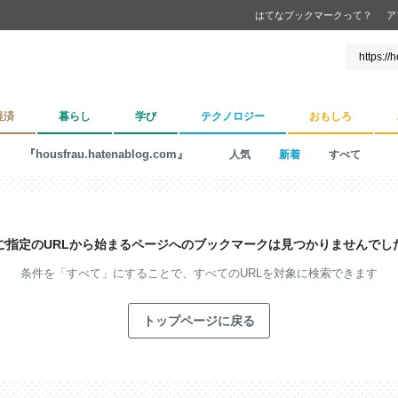
はてなブックマークって？
ア
経済
暮らし
学び
テクノロジー
おもしろ
『housfrau.hatenablog.com』
人気
新着
すべて
ご指定のURLから始まるページへの
ブックマークは見つかりませんでし
条件を「すべて」にすることで、
すべてのURLを対象に検索できます
トップページに戻る