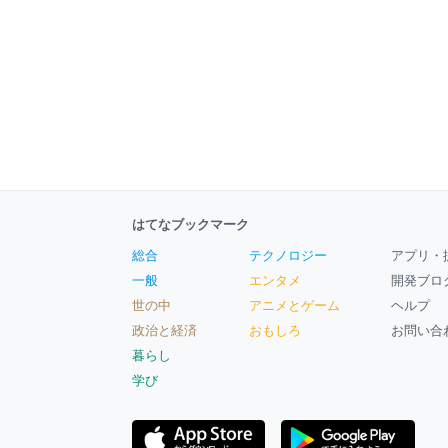
はてなブックマーク
総合
テクノロジー
アプリ・
一般
エンタメ
開発ブロ
世の中
アニメとゲーム
ヘルプ
政治と経済
おもしろ
お問い合
暮らし
学び