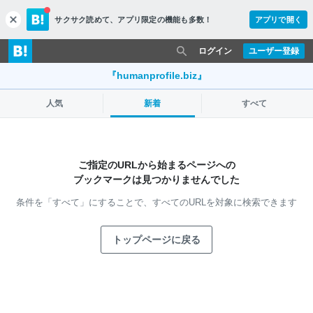
サクサク読めて、
アプリ限定の機能も多数！
アプリで開く
c
l
o
ログイン
ユーザー登録
s
e
『humanprofile.biz』
人気
新着
すべて
ご指定のURLから始まるページへの
ブックマークは見つかりませんでした
条件を「すべて」にすることで、
すべてのURLを対象に検索できます
トップページに戻る