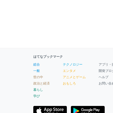
はてなブックマーク
総合
テクノロジー
アプリ・
一般
エンタメ
開発ブロ
世の中
アニメとゲーム
ヘルプ
政治と経済
おもしろ
お問い合
暮らし
学び