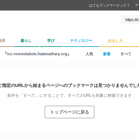
はてなブックマークって？
ア
経済
暮らし
学び
テクノロジー
おもしろ
『icc-romestatute.hatenadiary.org』
人気
新着
すべて
ご指定のURLから始まるページへの
ブックマークは見つかりませんでし
条件を「すべて」にすることで、
すべてのURLを対象に検索できます
トップページに戻る