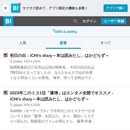
サクサク読めて、
アプリ限定の機能も多数！
アプリで開く
c
l
o
ログイン
ユーザー登録
s
e
『ichi-z.com』
人気
新着
すべて
初日の出 - iCHi's diary～本は読みたし、はかどらず～
3
users
ichi-z.com
福岡県東区の三日月山山頂の御来光。 今日の日の出は
7時23分となってましたが、なんだかんだで山の分遅
くなり35分くらいの景色。 毎年、待ってる時はワクワ
クするのよ、隣のおばさんも言っててらあーなんか素
直にワクワクという言葉を使うことってステキやん、
2023年このミス1位「爆弾」はエンタメ全開でオススメ -
って思った。 この山は幼稚園児とかも登れちゃうの
で、例年大変な人手の人気スポットですが、今年も多
iCHi's diary～本は読みたし、はかどらず～
かった！ 今年も皆様の健康とご多幸をお祈りしており
3
users
ichi-z.com
ます。
Audible（オーディブル）で今年のこのミステリーがす
ごいで１位の「爆弾」を読んだ。 久々、面白いミステ
リー読んだ。類家君のファンが増えそう。 爆弾 作者:
呉勝浩 講談社 Amazon 作者 呉勝浩さんも初読みだ