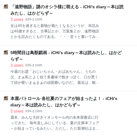
し、なんとなく表紙のイメージから、勝手にゴリゴリ
「遠野物語」謎のオシラ様に萌える - iCHi's diary～本は読
の社会派ミステリー？というイメージを抱いていた。
というか、イメージを抱くもなにも、そもそもこのミ
みたし、はかどらず～
ス１位取るまでちいとも知らなかったのである。 ichi-
3
users
ichi-z.com
z.com そして、表紙をみてもそんなに心ひかれなかっ
女は40を過ぎると着物が着たくなるというが、本読み
たのである。 あらすじ 「スズキタゴサク」を名乗る得
は40歳すぎると、古事記とか、万葉集とか、遠野物語
体の知れないおじさんが軽犯罪で捕まった。 最初は取
とかを読みたくものである。 ・・・堂々と書いてみた
り調べる方も、さっさと終わらせて片付けたい感じが
が嘘だ。しかも40を過ぎたのは結構前だ。 京極夏彦を
目にみえていたのに、取調べ中タゴサク氏が「私、予
まとめて読んだら、急に遠野物語を読みたくなって青
知能力があるんですぅ」と爆発を予測したところから
5時間目は鳥獣戯画 - iCHi's diary～本は読みたし、はかど
空文庫を読んだ。 なんか、民俗学学びたい気分。 遠野
徐々に緊迫感がただよいはじめる。 爆発は連鎖し、取
物語 作者:柳田 国男 発売日: 2013/10/22 メディア:
らず～
り調べも所轄の当直刑事から本庁の取
Kindle版 現在の岩手県遠野市は、以前は山にかこまれ
3
users
ichi-z.com
た山間隔絶の小天地だった。民間伝承の宝庫でもあっ
今週のお題「おじいちゃん・おばあちゃん」 うちの
た遠野郷で聞き集め、整理した数々の物語集。日本民
父、まぁ私とよく似て多趣味で飽きっぽく、口が悪く
俗学に多大な影響を与えた名作。 面白いのは、どこど
て頭が硬いまぁまぁの頑固爺いなのだ。 最近は、般若
このだれだれが実際に体験した不思議な話の集積とい
心経に手を出して写経とかしてるようなので、今年の
う形でつまり「会いに行ける怪異」をまとめただけな
敬老の日プレゼントはコレ。 鳥獣戯画 [甲巻] 筆ペンな
のだ。 これって、上品な実録犯罪ムック本的な？ここ
本屋パトロール 各社夏のフェアが始まったよ！ - iCHi's
ぞり描き 其ノ弐 ([バラエティ]) 作者:染川英輔 発売日:
までではないか。というか、一緒にすんなか。 実録戦
2020/06/20 メディア: ムック 案の定、俺も忙しいんだ
diary～本は読みたし、はかどらず～
後 タブー犯罪史 (コアムックシ
から、やることいっぱいあるからとニヤリ。嬉しそう
3
users
ichi-z.com
であった。 ちなみにうちの父は警察官だったのだが、
週末、みんな大好きイオンモール内の未来屋書店に行
現役時代は写経なんてこれっぽっちも縁がなさそうだ
ってきた。 毎年楽しみにしている、夏の文庫本フェア
ったのに意外。 でも、たぶん心を浄化したいとかそう
～が始まっているみたい。 ただし、ただ新潮社はまだ
いうのではないと見た。 1時間目 写経 2時間目 大
並べられておらず（わが地域では）出遅れているぞ！