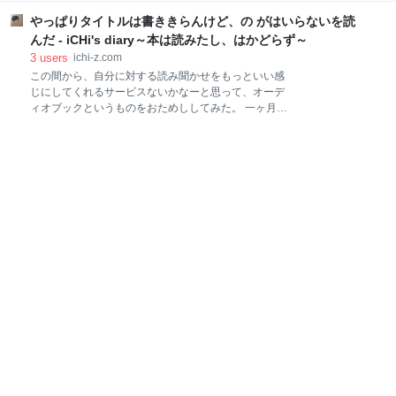
人の塗り絵 3時間目 散歩 4時間目 ペーパークラフ
角川書店のカドフェス。 ことしは、文スト（文豪スト
ト と自分に課した時間割をこなす、脳トレ学校。結果
やっぱりタイトルは書ききらんけど、の がはいらないを読
レイドッグス）とコラボ。 なんと、現役作家の3人が
真面目。 最後に一句 寸前の爺い習わぬ経を書き写す
キャラクター化。 かっこいい！ 角川文庫の冊子は、こ
んだ - iCHi's diary～本は読みたし、はかどらず～
ナンチテ。寸前はブラ
とさら少しひねって流行りのナゾトキ。なかなか手強
3
users
ichi-z.com
いというか解くのに時間と根性がいる問題。 ノベルテ
この間から、自分に対する読み聞かせをもっといい感
ィは抽選で〜という事で、少し残念。 カドフェス
じにしてくれるサービスないかなーと思って、オーデ
2020小冊子 (角川文庫) 作者:角川文庫編集部 発売日:
ィオブックというものをおためししてみた。 一ヶ月書
2020/07/01 メディア: Kindle版 一方集英社文庫は、
き放題で780円という定額制。しかも初回一ヶ月無
「ナツイチ」ってことでこんなラインナップ。 こちら
料。 忙しいあなたも、耳は意外とヒマしてる -
は、一冊買えば必ずもらえるブックバンドが今年の付
audiobook.jp 正直な感想でいうとこれは続けないな
録。 面白いのは、通常の冊子プラス、何を読んでいい
ー。 聴き放題と単発買い切りがあって、ホーダイの方
かわからない若者向けの「コミ
はあんまり惹かれるものもなく、冊数も少ない。検索
しにくい。 どうやらビジネス書に強いようで、小説が
少ない。 Kindleアプリより良いところはやはり合成音
声ではないので、読み間違えがなく聴きやすいこと
と、落語も聞ける。 で、一番最初にわたしが聞いたの
はこれ。 夫のちんぽが入らない (講談社文庫) 作者: こ
だま 出版社/メーカー: 講談社 発売日: 2018/09/14 メデ
ィア: 文庫 この商品を含むブログを見る タイトルを書
かなかった訳がお