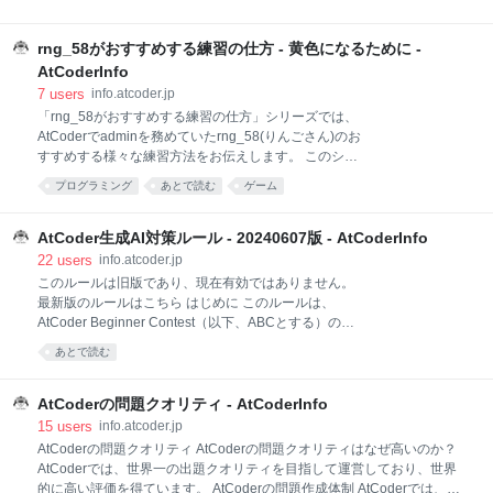
スパーステーブル 3 ▶ 2026/04/10 maspy Disjoint
ーズでおすすめする方法は、すべてのユーザに適用で
Sparse Table 4 —
きるものではない可能性があります。あくまで一例と
rng_58がおすすめする練習の仕方 - 黄色になるために -
して参考にしてください。 このページは、黄/橙向けで
す。 概要 AtCoder では、問題やコンテストを大きく2
AtCoderInfo
種類に分けて管理しています。 Aタイプ : 基礎力を身
7
users
info.atcoder.jp
につけるための例題形式 Aタイプは、教科書の例題の
「rng_58がおすすめする練習の仕方」シリーズでは、
ような問題をコンテスト形式で提供するものです。例
AtCoderでadminを務めていたrng_58(りんごさん)のお
題を読み、必要に応じて解説にも目を通し、その解法
すすめする様々な練習方法をお伝えします。 このシリ
を理解することを通して、基礎的な力を身につけるこ
ーズでおすすめする方法は、すべてのユーザに適用で
プログラミング
あとで読む
ゲーム
とを目的としています。上位陣はコンテスト中に新た
きるものではない可能性があります。あくまで一例と
に考えることはなく、過去に見た類題の経験から解い
して参考にしてください。 概要 黄色レーティングを目
ています。 このAタイプの問題は主に AtCoder
指す人にとって重要なのは、典型問題を素早く正確に
AtCoder生成AI対策ルール - 20240607版 - AtCoderInfo
Beginner Co
解けるようになることです。プログラミングの基礎が
22
users
info.atcoder.jp
できているという前提であれば、それがすべてといっ
このルールは旧版であり、現在有効ではありません。
ても過言ではありません。 競技プログラミングはレベ
最新版のルールはこちら はじめに このルールは、
ルが上がるにつれ、「算数の問題を解く」競技に近づ
AtCoder Beginner Contest（以下、ABCとする）のコ
いていきます。とはいえ、たとえば数学オリンピック
ンテスト中にのみ適用されるルールです。 AtCoder
あとで読む
における A, C, G, N のような四分野がある中で、競プ
Regular Contest, AtCoder Grand Contest, AtCoder
ロはその延長として「五分野目」になるようなイメー
Heuristic Contestなどは、このルールの対象外です。
ジで捉えていただくとよいでしょう。 競プロを始めた
過去問を練習している際には適用されません。ABCの
AtCoderの問題クオリティ - AtCoderInfo
ばかりの方は、まず「よくあるテ
コンテスト中においては、Unrated参加者にも適用さ
15
users
info.atcoder.jp
れます。今回発表するルールは、2024年6月現在の生
AtCoderの問題クオリティ AtCoderの問題クオリティはなぜ高いのか？
成AIの能力と利用状況に合わせて制定されたもので
AtCoderでは、世界一の出題クオリティを目指して運営しており、世界
す。今後のAI事情の変化に応じて、ルールを変更する
的に高い評価を得ています。 AtCoderの問題作成体制 AtCoderでは、原