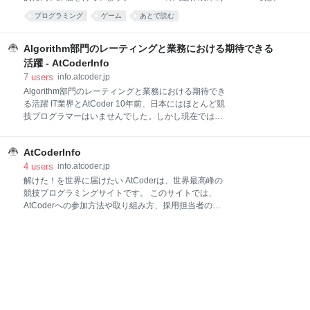
予定です。 ルールの制定背景などは、以下をご確認く
案提供・Writer・Tester・Adminの4体制でコンテストを作成していま
プログラミング
ゲーム
あとで読む
ださい。 生成AIの台頭に伴うABCにおけるルール変更
す。 原案提供 / Writer / Tester 原案は、問題の元の案です。Writerがその
について ルール AtCoderの開催中のコンテスト
原案を元に問題文の清書・テストケースとチェッカーの作成を行い、
Testerが正当性のテストを行っております。AtCoderでは、Writerと
Algorithm部門のレーティングと業務における期待できる
Testerが兼任することなく、必ず2人以上の体制で問題を作成すること
活躍 - AtCoderInfo
で、コンテスト開催時のミスを軽減しています。ARCやAGCなどの上位
7
users
info.atcoder.jp
向けコンテストでは、さらにAdminが最終チェックを行うため、極めて
Algorithm部門のレーティングと業務における期待でき
ミスが少なくなっています。 AtCoderの公
る活躍 IT業界とAtCoder 10年前、日本にはほとんど競
技プログラマーはいませんでした。しかし現在では、
AtCoderだけでも世界で50万人、日本だけでも23万人
が登録しており、多数の競技プログラマーが活動して
AtCoderInfo
います。IT業界のどの業種においても、特に新卒ITエ
ンジニアとして応募してくる学生などはAtCoderを経
4
users
info.atcoder.jp
験している場合が多く、採用側でもAtCoderがどうい
解けた！を世界に届けたい AtCoderは、世界最高峰の
うものかを把握しておく必要性が高まっています。
競技プログラミングサイトです。 このサイトでは、
AtCoderのレーティングが表すもの AtCoderのレーテ
AtCoderへの参加方法や取り組み方、採用担当者の方
ィングは、競技プログラミングと呼ばれる競技におい
への情報など、AtCoderに関する様々な情報をお届け
て、どれだけのパフォーマンスを発揮できるかを正確
いたします。
に表したものです。AtCoderのコンテストに出る度に
変動し、成績に応じて上下をします。AtCoderのレー
ティングは一定間隔刻みで色がついており、赤が最高
とな