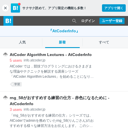
サクサク読めて、
アプリ限定の機能も多数！
アプリで開く
c
l
o
ログイン
ユーザー登録
s
e
『AtCoderInfo』
人気
新着
すべて
AtCoder Algorithm Lectures - AtCoderInfo
5
users
info.atcoder.jp
AtCoder では，競技プログラミングにおけるさまざま
な理論やテクニックを解説する講座シリーズ
「AtCoder Algorithm Lectures」を始めることになりま
した． AtCoder Algorithm Lectures とは AtCoder
学習
Algorithm Lectures 更新履歴 カテゴリ一覧 Discord サ
ーバー 講座一覧 講座は，分野によって大雑把に分類さ
れています．ただし，複数の分野にわたる内容を扱う
rng_58がおすすめする練習の仕方 - 赤色になるために -
講座も多くあり，そのような講座は運営によって主観
AtCoderInfo
的に分類されています． 分類や難易度目安は変更され
3
users
info.atcoder.jp
る場合もあります．解説動画がない講座は，後日追加
「rng_58がおすすめする練習の仕方」シリーズでは、
予定です． データ構造 講座一覧（クリックで折り畳
AtCoderでadminを務めていたrng_58(りんごさん)のお
む） 講座名 難易度目安 解説動画 公開日 解説記事執筆
すすめする様々な練習方法をお伝えします。 このシリ