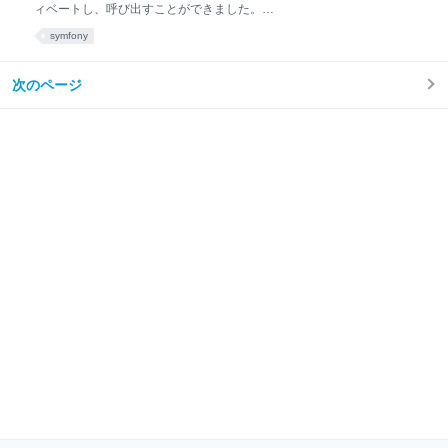
ィベートし、呼び出すことができました。
で開催されます。 私は岐阜県に住んでいますが、東京
dfltweb1.onamae.com – このドメインはお名前.comで
へ行くのと比べると、大阪へ行く交通費はだいたい半
symfony
取得されています。 しかし、sfLoader#loadHelpersメ
額になります。 私と同じような方、今すぐチ
ソッドは、symfony1.2から非推奨になっており、タス
クなどで使用すると次のようなメッセージが表示され
次のページ
ます。 >> main The sfLoader::loadHelpers() method
is deprecated. Please use the same method from
sfApplicationConfiguration.ですので、このメッセージ
のとおり、sfApplicationConfigurationのメソッドを使
用するように変更してみます。 まず、タスク