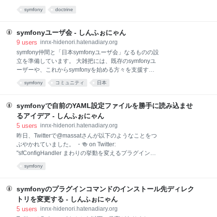
<?php $user_list = Doctrine_Query::create()-
http://twitter.com/s_kaneda/status/10203798714
>from('User u INDEXBY u.hand
symfony
doctrine
@hidenorigoto ありがとうございます！外部キーが主
キーになっているカラムをonDelete: cascadeにしたく
て、owningSideを使ってみたらうまくいきました。で
symfonyユーザ会 - しんふぉにゃん
もまだよくわかっていません・・・。
9
users
innx-hidenori.hatenadiary.org
http://twitter.com/s_kaneda/status/10209810165 この
symfony仲間と「日本symfonyユーザ会」なるものの設
「owningSide」ですが、どういう時に指定するものな
立を準備しています。 大雑把には、既存のsymfonyユ
のか分かりやすいドキュメントを見つけられませんで
ーザーや、これからsymfonyを始める方々を支援する
したが、doctrineのサイトでは以下のページがありま
ための活動をする組織、ということになりますが、特
symfony
コミュニティ
日本
した。 http://www.doctrine
に既存のsymfonyユーザーが普段から感じている「困
っていること」を解決するための活動をしていきたい
よね、と話をしています。 この「困っていること」と
symfonyで自前のYAML設定ファイルを勝手に読み込ませ
いうのは人それぞれでしょうけど、私を含めて複数の
るアイデア - しんふぉにゃん
方が考えている、割と大きな「困ったこと」の1つが
5
users
innx-hidenori.hatenadiary.org
「日本語による情報の整理」です。 私自身は、この
昨日、Twitterで@massatさんが以下のようなことをつ
「情報の整理」という目的から、symfonyユーザ会の
ぶやかれていました。 ・🍻 on Twitter:
必要性を強く感じ、設立の準備にあたっています。 以
"sfConfigHandler まわりの挙動を変えるプラグインを
下、私が「symfonyユーザ会があったらこんな風にし
書きたいのだが。余地がないぞ・・・。 #symfony" ・
たい」ということを書いてみます。 1. 日本語による情
symfony
🍻 on Twitter: "@vectorxenon config_handlers.yml に
報 symfonyは海外の企業が開発しているソフトウェア
自前のymlを記述するとsfConfigCache::importでキャ
で、公式サイトの
ッシュまで作っちゃうプラグインを作ろうと思ったの
symfonyのプラグインコマンドのインストール先ディレク
ですが。importの引数で渡すパターン名を
トリを変更する - しんふぉにゃん
ConfigHandler内で取れなくて悩み中す" ・🍻 on
5
users
innx-hidenori.hatenadiary.org
Twitter: "app.ymlが肥大するのが嫌だから最近は自前の