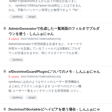
Twitterで@okonomiさんから以下の発言がありまし
ymlを作ってconfig_handlers.ymlに書いて
た。 symfonyでEthnaのpear-local的なことはできるん
sfDefineEnvironmentConfigHandlerで読んで
かな。手動でパッケージ管理とか無理ですよ？ *Tw*
sfConfigCache:
「symfony plugin:install -c pear.php.net --force-license
symfony
plugin
-d pear」でPEARをインストールできた *Tw*
@hidenorigoto symfony plugin:install でいけました。
ただふつうのプラグインと混じってしまうので、イン
AdminGeneratorで生成した一覧画面のフィルタでプルダ
ストールディレクトリを指定できればよかったんです
ウンを使う - しんふぉにゃん
が分からなかったです。 これについて調べてみまし
4
users
innx-hidenori.hatenadiary.org
た。 プラグインのインストール先ディレクトリは
AdminGeneratorで管理画面を生成すると、スキーマで
sfBaseTask::getPluginManager()内で設定されている
外部キーを定義しているフィールドは自動的にプルダ
がオプションなどでは変更できません
ウンが生成されますが、特にマスターテーブルを用意
http://trac.symfony-proje
しないようなコード値を持つフィールドは、「テキス
symfony
ト入力＋is empty」入力欄が生成されてしまいます。
この入力欄にコード値を入力して絞り込むことも出来
ますが、やはり画面上では意味のあるコード名を使用
sfDoctrineGuardPluginについてのメモ - しんふぉにゃん
したプルダウンやチェックボックスを使用したいとこ
6
users
innx-hidenori.hatenadiary.org
ろです。 そこで、フィルタに対応するフォームでウィ
symfonyには次のようなサイトのユーザー管理機能を
ジェットを変更します。 たとえば、「disp_flag（数
まとめたプラグインがあります ユーザーのログイン機
値）」＝0または1 というフィールドがあるとします。
能 ユーザー一覧をメンテナンスする管理画面 コマンド
自動生成されているfilter用フォームクラスでは、次の
ラインからユーザーの情報を編集する機能 未登録のユ
symfony
plugin
ようなウィジェット／バリデータが定義されていま
ーザーがユーザー登録できる画面 パスワードを忘れた
す。 <?php // /lib/filter/base/Base〜FormFilter.php //ウ
ユーザーがパスワードを再発行できる画面 ユーザーへ
ィジェットの定義部分 '
のパーミッション・グループの付与と管理 それが
DoctrineのSortableビヘイビアを使う場合 - しんふぉにゃ