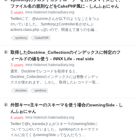
sfNoLogger param: level: err loggers: ~上記ページに
ファイル名の規則などをCakePHP風に - しんふぉにゃん
あるようにsfFileLoggerだけをアクティブにするか、
3
users
innx-hidenori.hatenadiary.org
コメントアウトしてdev環境と同じ
Twitterにて、@yuzoneさんが以下のようなことをつぶ
（sfAggregateLogger）設定にする。
やいていました。 SymfonyはController名がぜんぶ
actions.class.phpっぽいので、間違えて違うのを編集
しないように注意しないとなー
symfony
CakePHP
http://twitter.com/yuzone/status/12111530758 これにつ
いて、基本的にはアクション（Cakeでいうコントロー
ラー）のファイル名は決められたものしか使えない
取得したDoctrine_Collectionのインデックスに特定のフ
（通常はactions.class.php）のですが、フロントコン
ィールドの値を使う - iNNX Life - real side
トローラーを拡張すると、独自の命名規則を使うこと
3
users
innx-hidenori.hatenadiary.org
ができます。 以下、ちょっとだけCake風のファイル
通常、Doctrineでレコードを取得すると、
名で扱うための変更手順です。 1. 独自フロントウェブ
Doctrine_Collectionのインデックスには整数インデッ
コントローラーを作成 symfonyのフロントウェブコン
クスが使われます。 しかし、取得したレコード一覧を
トローラーとは、CakePHPでいうControllerクラスの
単にループで処理するのではなく、連想配列のように
仕事の一部を担うもので、個別のアクションへ
doctrine
symfony
処理したい場合もあります。 このような場合、
Doctrine_Collectionのインデックスに、取得するレコ
ードの特定のフィールドを使うように設定できます。
外部キー=主キーのスキーマを使う場合のowningSide - し
この機能を「Key Mapping」と呼びます。 INDEXBY
んふぉにゃん
キーワード コレクション:キーのマッピング Key
4
users
innx-hidenori.hatenadiary.org
Mappingの基本1 INDEXBYキーワードによる指定
Twitterで@s_kanedaさんがスキーマのowningSideに
DQL内に直接指定できる「INDEXBY」というキーワー
ついてつぶやいていました。 symfonyのスキーマファ
ドがあります。 これを使うのがもっとも簡単です。
イルに出てくるowningSideってなんだろう