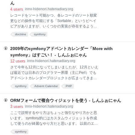
「sfDoctrineGuardPlugin」です。 プラグインに付属
ん
しているREADMEの翻訳も合わせて参照してくださ
4
users
innx-hidenori.hatenadiary.org
い。 sfDoctrineGuardPlugin で使えるコマンド（タス
レコードをソート可能かつ、各レコードのソート順変
ク）一覧 guard :add-group ユーザーにグループを追加
更などの操作を可能にする「Sortable」というビヘイ
する :add-permission ユーザーにパーミッションを追
ビアがありますが、いくつかの実装が存在するようで
加する :change-password ユーザーのパスワードを変
す。 Doctrine公式に登録されているextension
更する :create-user ユーザーを作成する :
doctrine
symfony
http://www.doctrine-project.org/extension/Sortable ソ
ース http://trac.doctrine-
project.org/browser/extensions/Sortable/branches/1.2-
2009年のsymfonyアドベントカレンダー「More with
1.0 symfonyのプラグイン
symfony」はすごい！ - しんふぉにゃん
「sfDoctrineAtcAsSortablePlugin」
12
users
innx-hidenori.hatenadiary.org
http://trac.symfony-
さて今年も12月になってしまいましたが、12月といえ
project.org/browser/plugins/sfDoctrineAtcAsSortablePl
ば最近では日本のプログラマー界隈（主にPerl）でも
ugin READMEに「DO NOT USE YET!」と書いてあり
アドベントカレンダープロジェクトが広まってきまし
ますので、もう
たね。 symfonyは今年も本家でアドベントカレンダー
symfony
Advent Calendar
PHP
が始まりました！ http://www.symfony-
project.org/advent_calendar/ そして、私は運良く、こ
のアドベントカレンダーの翻訳プロジェクトに参加さ
ORMフォームで複合ウィジェットを使う - しんふぉにゃん
せていただきました！ 昨年までは、アドベントカレン
3
users
innx-hidenori.hatenadiary.org
ダー公開時点では日本語の翻訳が追いついておらず、
ここで説明するやり方はちょっと強引なやり方かと思
英語版を読みながら個人的に翻訳を行って進めていた
います。 symfony的にはカスタムウィジェットを作成
方が何名かいらっしゃったという状況でした。 今年の
して使うのが綺麗なやり方だと思います。 以前のエン
アドベントカレンダーは、あらかじめ日本語翻訳チー
トリで、複合ウィジェットをフォームで扱う方法を紹
symfony
ム（普段公式サイトのドキュメント翻訳などを行って
介しました。 複合ウィジェットの値の取得方法 - しん