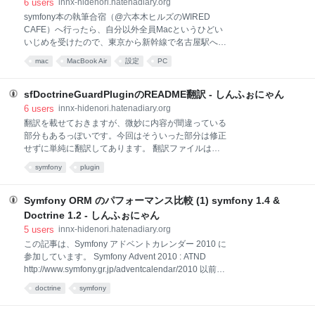
6
users
innx-hidenori.hatenadiary.org
「bad」、どこか適当な古いコミットで目的のメソッ
symfony本の執筆合宿（@六本木ヒルズのWIRED
ドがあるものを「good」に指定します。最初のbadと
CAFE）へ行ったら、自分以外全員Macというひどい
goodを指定すると、gitがその中間のコミットを取って
いじめを受けたので、東京から新幹線で名古屋駅へ帰
きてくれます。 $ git bisect start $ git bisec
ってきたらその足でビックカメラ名古屋駅西店へ駆け
mac
MacBook Air
設定
PC
込み、そのままMacBook Air 13インチを買ってお持ち
帰りした。後悔はしていない！ Webの動作確認用程度
にかなり初期のiMacを所有していたことはあったので
sfDoctrineGuardPluginのREADME翻訳 - しんふぉにゃん
すが、最近のものは全く触ったことがなかったので、
6
users
innx-hidenori.hatenadiary.org
いろいろ設定などに戸惑いながらやっていま
翻訳を載せておきますが、微妙に内容が間違っている
す・・・。しかしMacはいいですね・・・・。なぜも
部分もあるっぽいです。今回はそういった部分は修正
っと早く買わなかったのかと、自分を問い詰めたくな
せずに単純に翻訳してあります。 翻訳ファイルは
ります。 というわけで、いろいろやったこと調べたこ
githubに載せましたので、本家のライセンスにしたが
symfony
plugin
となどの自分用メモ (徐々に追加)。 Mac力をもっと鍛
ってご自由に利用してください。
えたいです！ キーボードショートカットの記号 いろい
http://github.com/hidenorigoto/sfDoctrineGuardPlugin
ろキーボードで操作したい場合は、まずこれらの記号
README/blob/master/README # sfGuardDoctrine
Symfony ORM のパフォーマンス比較 (1) symfony 1.4 &
に慣れる必要あり。 わかばマークのMa
plugin (for symfony 1.3) # `sfDoctrineGuardPlugin`
Doctrine 1.2 - しんふぉにゃん
は、symfony の標準的なセキュリティ機能を使ってサ
5
users
innx-hidenori.hatenadiary.org
イトの認 証と権限を管理できる symfony のプラグイン
この記事は、Symfony アドベントカレンダー 2010 に
です。 このプラグインにはカスタマイズ可能なモデル
参加しています。 Symfony Advent 2010 : ATND
(ユーザーオブジェクト、グループオブジェ クト、パ
http://www.symfony.gr.jp/adventcalendar/2010 以前、
ーミッションオブジェクト)、モジュール (バックエン
DoctrineとPropelのパフォーマンス比較 - しんふぉに
ド、フロ
doctrine
symfony
ゃんという記事を書きました。その記事が2009年9月
なので、1年以上前ですね。それまでPropel派だった