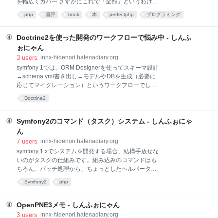
を幅広くカバー さすがにこれで「全部」というわけに
ポジトリに該当するファイル群は、サブディレクトリ
はいきませんが、書かれている内容はどれも「必要」
に配置されるようなイメージ OpenPNE3の本体のバー
php
書評
book
本
perfectphp
プログラミング
MVCフレームワークの用語や知識 必要最小限かつモダ
ジョンアップに（手軽に）追随したい Gitで差分を手軽
フレームワーク
書籍
ンな設計のMVCフレームワークを「作る」解説、MVC
に
フレームワークを使いこなすためには必須の知識 オブ
Doctrine2を使った開発のワークフローで悩み中 - しんふ
ジェクト指向でPHPを書く場合の必須知識を網羅 「5
ぉにゃん
章 クラスとオブジェクト」が50ページ以上、「11章
3
users
innx-hidenori.hatenadiary.org
実践オブジェクト指向」が40ページ PHPでWebアプ
symfony 1では、ORM Designerを使ってスキーマ設計
リケーションを作る際に必須のセキュリティの知識も
→schema.yml書き出し→モデルやDBを生成（必要に
網羅 must readとしか言いようがない PHPの内部構造
応じてマイグレーション）というワークフローでし
の知識も適度にカバー 掘り下げ具合のさじ加減がちょ
た。 こういったワークフローをDoctrine2を使った開
うどいい パーフェクトPHP (PERFECT SERIES 3) 作
Doctrine2
発でもやりたいと思い、Doctrine2のコマンド等とあれ
者: 小川雄大,柄沢聡太郎,橋口誠出版社/メーカー: 技
これ格闘していますが、今のところまだ「これだ」と
思える方法が見つかっていません。 現状、ぶつかった
Symfony2のコマンド（タスク）システム - しんふぉにゃ
問題点 ORM DesignerはDoctrine2をサポートしている
ん
が完全ではなく、リレーションの情報など、一部書き
7
users
innx-hidenori.hatenadiary.org
出されたYAMLが不完全 YAMLでマッピング設定を書
symfony 1.xでシステムを開発する場合、結構手放せな
き、doctrine:generate:entitiesでエンティティを生成す
いのがタスクの仕組みです。組み込みのコマンドはも
ると、getter/setterなども一挙に生成できて楽、しかし
ちろん、バッチ処理から、ちょっとしたヘルパータス
問題も YAMLにフィールドを追加した場合の追加分の
クなど、私はシステムを開発する上で結構使っていま
書き出しがうまくいかなかった（2重になったりした
Symfony2
php
す。 このタスクシステム、Symfony2ではどうなって
いるのでしょう？ 用語としては、「タスク」ではなく
「コマンド」という用語になっているようです。 コマ
OpenPNE3メモ - しんふぉにゃん
ンドはバンドル単位で作る symfony 1.xでは、symfony
3
users
innx-hidenori.hatenadiary.org