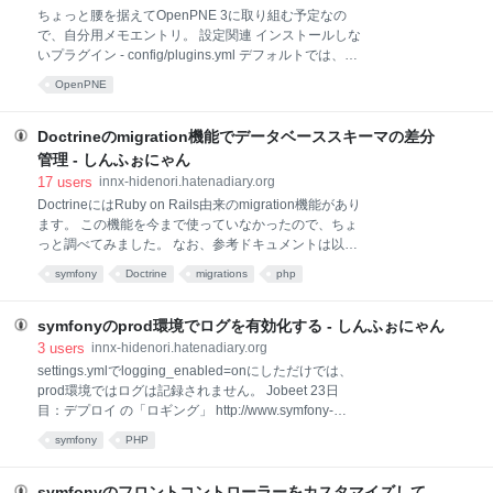
コアのタスク、プラグインのタスク、プロジェクトレ
ちょっと腰を据えてOpenPNE 3に取り組む予定なの
ベルのlib/taskにあるタスクが自動的に読み込まれてい
で、自分用メモエントリ。 設定関連 インストールしな
ました。 Symfony2では、「アプリケーション」とい
いプラグイン - config/plugins.yml デフォルトでは、
う概念が変更され、プラグインに近い「バンドル」と
openpne:installでいろいろなプラグインがインストー
OpenPNE
いう単位でアプリケーションも管理されるようになり
ルされてしまい、関連モデルなども作成される。不要
ます。 そして、このバンドルという単位でコマンドが
なプラグインをインストール/アップデートなどの対象
読み込まれます。 ※Symfony2のコアもバンドルの1つ
から外すにはconfig/plugins.ymlに記述する。 Google
Doctrineのmigration機能でデータベーススキーマの差分
で、他
グループ opWebAPIPlugin: install: false DB設定を変更
管理 - しんふぉにゃん
せずにインストールのやり直し redoオプション php
17
users
innx-hidenori.hatenadiary.org
symfony openpne:install --redo database.ymlを先に自
DoctrineにはRuby on Rails由来のmigration機能があり
前で用意して上記redoオプションでインストールしよ
ます。 この機能を今まで使っていなかったので、ちょ
うとしてもできない Bug（バグ） #1606:
っと調べてみました。 なお、参考ドキュメントは以下
opPluginInstallTask::e
ですが、このドキュメントを読むだけでは細かい挙動
symfony
Doctrine
migrations
php
を把握できませんでした。 symfony 1.x legacy
website http://www.doctrine-
project.org/projects/orm/1.2/docs/manual/migrations/ja
symfonyのprod環境でログを有効化する - しんふぉにゃん
#migrations コマンド php symfony doctrine:generate-
3
users
innx-hidenori.hatenadiary.org
migration php symfony doctrine:generate-migrations-
settings.ymlでlogging_enabled=onにしただけでは、
db php symfony doctrine:generate-migrations-models
prod環境ではログは記録されません。 Jobeet 23日
php symfony doctrine:ge
目：デプロイ の「ロギング」 http://www.symfony-
project.org/jobeet/1_2/Doctrine/ja/23 デフォルトで
symfony
PHP
は、prod環境ではロギングは行われません。 ロガーク
ラスの名前がsfNoLoggerだからです: #
apps/frontend/config/factories.yml prod: logger: class:
symfonyのフロントコントローラーをカスタマイズして、