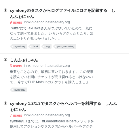
いた人）に本家から声がかかり、翻訳版も同時に公開
ふぉにゃん 先日某掲示板のsymfonyのスレッドに、ち
できるようにプロジェクトが進められました。 すでに
ょっとした質問
symfonyのタスクからログファイルにログを記録する - し
先のチャプターのタ
（http://pc11.2ch.net/test/read.cgi/php/1201177567/89
んふぉにゃん
6）があったので、これに対応する方法を書いてみま
9
users
innx-hidenori.hatenadiary.org
す。 通常のフォームの場合は自力で値の取得やデータ
TwitterにてTakiTakeさんがつぶやいていたので、気に
ベースへの保存を行うのでよいのですが、ORMフォー
なって調べてみました。 いろいろググッたところ、次
ム（DoctrineフォームやPropelフォーム）の場合は、
のエントリが見つかりました。
データベースへの値の保存回りの処理もフレームワー
http://arpeggios.wordpress.com/2008/08/15/logging-
クがやってくれるので、そこもカスタマイズする必要
symfony
task
log
programming
on-tasks/ エントリの内容を簡単にまとめると以下のよ
があります。 今回使用するモデル 住所と電話番号を格
うな感じです。 symfonyのtaskはsfTaskの派生クラス
納する「Ad
で、sfTask::log($messages)メソッドなどを利用でき
しんふぉにゃん
る。 sfTask::logメソッドは、command.logイベントを
3
users
innx-hidenori.hatenadiary.org
発生させる。 したがって、タスク側でcommand.logイ
重要なことなので、最初に書いておきます。 この記事
ベントをファイルに記録するsfFileLoggerオブジェク
を読んでいる間にチケットが売り切れるといけないの
トを作成して、このイベントにconnectすればOK とい
で、 今すぐPHP Matsuriのチケットを購入しましょ
うわけで、以下のようなコードが示されています。 <?
う！ チケット購入はこちら さて、今年もPHP Matsuri
symfony
php $file_logger = new sfFile
の季節がやってきました。 PHP Matsuriって何？とい
う方もいらっしゃるかもしれませんが、一言で説明す
ると「PHPerが集まる祭」です。 昨年開催された
symfony 1.2/1.3でタスクからヘルパーを利用する - しんふ
PHP Matsuri の模様は、こちらの記事（昨年のレポー
ぉにゃん
ト記事リンク）をお読みください。 PHP Matsuri 2010
7
users
innx-hidenori.hatenadiary.org
レポート(日本Symfonyユーザー会) 「イベントは面白
symfony1.1までは、sfLoader#loadHelpersメソッドを
そうだけど、東京へ行くのが・・・」といつも悔しい
使用してアクションやタスク内からヘルパーをアクテ
思いをしていた方々に朗報です。 なんと今年は、大阪