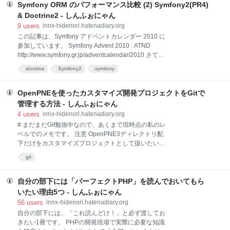
私はその記事以降、Doctrine が（パフォーマンス的に
Symfony ORM のパフォーマンス比較 (2) Symfony2(PR4)
も）結構使えるということが分かり、すっかり
& Doctrine2 - しんふぉにゃん
Doctrine 使いになってしまっています。その後
9
users
innx-hidenori.hatenadiary.org
Doctrine も Propel も、また symfony 本体もバージョ
この記事は、Symfony アドベントカレンダー 2010 に
ンアップしていますので、比較結果に変化があるかも
参加しています。 Symfony Advent 2010 : ATND
しれません。 また、現在最も気になるのは、Symfony
http://www.symfony.gr.jp/adventcalendar/2010 さて、
2 と Doctrine2 のパフォーマンスじゃないでしょう
今回はいきなりですが、Symfony2 と Doctrine2 を使
doctrine
Symfony2
symfony
って計測してみます。 この計測を行うには、以下のよ
うな準備が必要なので、それは日を改めて記事にした
いと思います。 Symfony2/Doctrine2 環境でのエンテ
OpenPNEを使ったカスタマイズ開発プロジェクトをGitで
ィティクラスの準備 Symfony2 でコマンドの作成 今回
管理する方法 - しんふぉにゃん
は、上記準備は整っているものとして、計測に使った
4
users
innx-hidenori.hatenadiary.org
コード部分のみを掲載します。 環境 使用したバージョ
# まだまだGit勉強中なので、あくまで現時点の私のレ
ンは以下です。 Symfony2 PR4 Doctrine2 ORM
ベルでのメモです。 注意 OpenPNE3ディレクトリ配
BETA4 ※Symfony2 Sandbox に付属している
下だけをカスタマイズプロジェクトとして扱いたいだ
Doctrine2 ORM は BETA4
けであれば、OpenPNE3リポジトリに自分用開発ブラ
git
ンチを作ればよいと思います。 状況とやりたいこと 状
況 OpenPNE3はGitでソース管理されている
（GitHub） OpenPNE3の画面などを大きくカスタマ
自分の部下には「パーフェクトPHP」を読んでおいてもら
イズする場合、コア部分のファイルに手を入れる必要
いたい理由5つ - しんふぉにゃん
がある やりたいこと OpenPNE3をカスタマイズして
56
users
innx-hidenori.hatenadiary.org
使うプロジェクトをGitで管理したい できれば、１つの
自分の部下には、「これ読んどけ！」と必ず渡してお
Gitリポジトリで、プログラムコードだけでなく設計ド
きたい1冊です。 PHPの開発現場で実際に必要な知識
キュメントなども管理したい つまり、OpenPNE3のリ