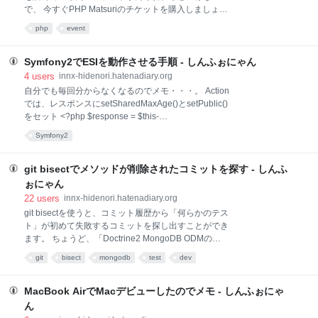
やC#だと、標準でこのあたりの機能が備わっています
で、 今すぐPHP Matsuriのチケットを購入しましょ
よね。 splFileObjectを使ってテキストファイルを読み
う！ チケット購入はこちら さて、今年もPHP Matsuri
込む場合、splFileObjectのイテレータを使って、次の
php
event
の季節がやってきました。 PHP Matsuriって何？とい
ようなPHP的
う方もいらっしゃるかもしれませんが、一言で説明す
ると「PHPerが集まる祭」です。 昨年開催された
Symfony2でESIを動作させる手順 - しんふぉにゃん
PHP Matsuri の模様は、こちらの記事（昨年のレポー
4
users
innx-hidenori.hatenadiary.org
ト記事リンク）をお読みください。 PHP Matsuri 2010
自分でも毎回分からなくなるのでメモ・・・。 Action
レポート(日本Symfonyユーザー会) 「イベントは面白
では、レスポンスにsetSharedMaxAge()とsetPublic()
そうだけど、東京へ行くのが・・・」といつも悔しい
をセット <?php $response = $this-
思いをしていた方々に朗報です。 なんと今年は、大阪
>render('HelloBundle:Hello:index.html.twig',
Symfony2
で開催されます。 私は岐阜県に住んでいますが、東京
array('rand'=>rand())); $response-
へ行くのと比べると、大阪へ行く交通費はだいたい半
>setSharedMaxAge('10'); $response->setPublic();
額になります。 私と同じような方、今すぐチ
return $response; テンプレートでは、standaloneを
git bisectでメソッドが削除されたコミットを探す - しんふ
trueに {% render "HelloBundle:Hello:news" with {},
ぉにゃん
{'standalone': true} %} config.ymlでESIを有効に
22
users
innx-hidenori.hatenadiary.org
app.config: esi: enabled: true routing.ymlでESI用
git bisectを使うと、コミット履歴から「何らかのテス
ト」が初めて失敗するコミットを探し出すことができ
ます。 ちょうど、「Doctrine2 MongoDB ODMの
DocumentManagerからcreateQuery()メソッドが無く
git
bisect
mongodb
test
dev
なっている」という発言を見かけたので、これを例に
やってみます。 まず、リポジトリをcloneしてきて準
備 $ git clone git://github.com/doctrine/mongodb-
MacBook AirでMacデビューしたのでメモ - しんふぉにゃ
odm.git $ cd mongodb-odmbisectを開始します。最新
ん
のコミットではメソッドが無くなっているので