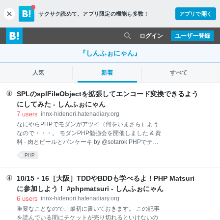
サクサク読めて、
アプリ限定の機能も多数！
アプリで開く
c
l
o
ログイン
ユーザー登録
s
e
『しんふぉにゃん』
人気
新着
すべて
SPLのsplFileObjectを拡張してエンコード変換できるよう
にしてみた - しんふぉにゃん
7
users
innx-hidenori.hatenadiary.org
なにやらPHPでモダンがアツイ（何をいまさら）よう
なので・・・。 モダンPHP勉強会を開催しました & 資
料 - 肉とビールとパンケーキ by @sotarok PHPでテキ
ストファイルを読み込む場合、内部はUTF-8だけどフ
PHP
ァイルはShift-JISって場合がたまにあり、読み込んで
からエンコード変換をかけないといけない場合があり
ます。 PHP的なスタンダートなやり方は、1行ずつ読
10/15・16［大阪］TDDやBDDも学べるよ！PHP Matsuri
み込みながらmb_convert_encodingで変換していくと
に参加しよう！ #phpmatsuri - しんふぉにゃん
いう感じでしょうか。 この手の処理を、SPLのクラス
6
users
innx-hidenori.hatenadiary.org
やPHP 5.3の機能を使ってスマートに（モダンに？）
重要なことなので、最初に書いておきます。 この記事
書けないか、ちょっと考えてみました。 ちなみにJava
を読んでいる間にチケットが売り切れるといけないの