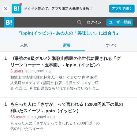
サクサク読めて、
アプリ限定の機能も多数！
アプリで開く
c
l
o
ログイン
ユーザー登録
s
e
『ippin(イッピン) - あの人の「美味しい」に出会う』
人気
新着
すべて
《最強のB級グルメ》和歌山県民の全世代に愛される『グ
リーンコーナー・玉林園』 - ippin（イッピン）
3
users
ippin.gnavi.co.jp
和歌山市地域活性化起業人/（株）ぐるなび 内津 麻理
人気店やメディアで話題のお店、注目のグルメをご紹
介 今回は、和歌山県民ならだれでも知っていると言っ
ても過言ではない！和歌山市の「玉林園」をご紹介し
ます。 安政元年（1854年）創業の玉林園は、もとも
もらった人に「さすが」って言われる！2000円以下の気の
とはお茶の製造販売や塩干類を手掛けていた会社。お
茶はもちろん、今では全国でも知られる「グリーンソ
利いたスイーツ - ippin（イッピン）
フト」や「てんかけラーメン」等、永くお客様に愛さ
55
users
ippin.gnavi.co.jp
れるヒット商品を生み出し続けています。 こちらは、
もらった人に「さすが」って言われる！2000円以下の
玉林園のグリーンコーナー本店の店内。グリーンコー
気の利いたスイーツ
ナーは和歌山市内に4店舗あり、どのお店も連日小さ