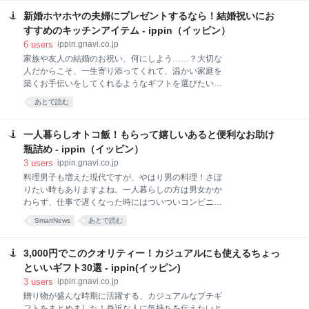
この「茶ッキー」です。 おおよそ「お茶」とは思えな
ふわふわやわらかという仕上げではなく、骨がほろり
新婚ホヤホヤの夫婦にプレゼントするなら！結婚祝いにお
い、パッと見た感じはマジックペン。スーツのポケッ
としそうなくらい煮込んであるのに身がしまっており
トや筆箱に入っていても全く気が付かないようなデザ
すすめのキッチンアイテム - ippin（イッピン）
噛んでいくと旨味がどんどん出てくるとい
インです。しかしこちら……まぎれもなくお茶なので
6
users
ippin.gnavi.co.jp
す。どんなお茶かというと、粉のお茶がたっぷりとこ
家族や友人の結婚のお祝い、何にしよう……？大切な
のペンの中に入っています。使い方は簡単です。ペン
人だからこそ、一生寄り添ってくれて、温かい家庭を
のフタをとって、ペン先の部分を下にして、上下にふ
築くお手伝いをしてくれるようなギフトを選びたい！
ると、サッサと粉のお茶が出てくるようになっていま
と願う方も多いのではないでしょうか。婚礼祝いに最
あとで読む
す。しかもこれ、静岡県の一番茶を粉にしているもの
適な、夫婦の繋がりを感じさせてくれるペア箸や、イ
なので、味も濃くてとってもおいしいのが特徴です。
ンテリアとしても楽しめる調理器具の数々。初々しい
コップや湯吞みにお水やお湯を適量いれて、この粉茶
カップルらしく、可愛らしくてデザイン性にも優れ、
一人暮らしオトコ飯！もらって嬉しいあると便利なお助け
を振って出せば、しっかりととけるのでオフィスや出
愛情あふれる新婚生活の健康面でも心強いサポーター
瓶詰め - ippin（イッピン）
先など急須を使えない場所でもお
となってくれるような、キッチンアイテムを厳選しま
3
users
ippin.gnavi.co.jp
した！
料理男子も増えた現代ですが、やはり男の料理！さぼ
りたい時もありますよね。一人暮らしの方は男女かか
わらず、仕事で遅くなった時にはついついコンビニ弁
当で済ませてしまったり、スーパーでお惣菜を買った
SmartNews
あとで読む
り。でも、疲れている時、家に着いていざ食べようと
すると「あれ？これあんまり食べたくないかも……」
ということはありませんか？今回は、そんなことがな
3,000円でこのクオリティー！カジュアルにも使えるちょっ
いように家に保存食として置いておける、瓶詰めタイ
といいギフト30選 - ippin(イッピン)
プのおいしいアイテムを紹介します。一人暮らしを始
3
users
ippin.gnavi.co.jp
めた男性へのギフトに選ばれてみてはいかがですか？
贈り物が盛んな時期に活躍する、カジュアルなプチギ
「ご飯にかける・まぜる 中津からあげ」は、からあげ
フトをまとめました！身近な人に気持ちを伝えたいと