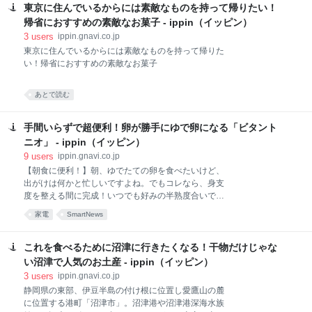
れています。使われている野菜は、国内の有機栽培・
東京に住んでいるからには素敵なものを持って帰りたい！
は、一見高級そうなイメージですが、比較的手の届き
自然栽培の農家から仕入れたものだけという徹底ぶ
やすい価格設定です。今回は、そんな赤坂の価値ある
帰省におすすめの素敵なお菓子 - ippin（イッピン）
り。「VEGGI de PAN」は、トータルダイエットカウ
オススメ手土産５品をご紹介いたします。きっと喜ば
3
users
ippin.gnavi.co.jp
ンセラーの大
れること間違いないでしょう！ 長きに渡って愛され続
東京に住んでいるからには素敵なものを持って帰りた
けているトップスのケーキは、チョコレートクリーム
い！帰省におすすめの素敵なお菓子
と、その中に入っているクルミがアクセントとなっ
た、とてもシンプルなチョコレートケーキです。シン
あとで読む
プルでありながら濃厚なチョコレートクリームは、ス
イス産のチョコレートと良質の生クリームを使用して
おり、トップスでしか食べられない格別な味わいで
手間いらずで超便利！卵が勝手にゆで卵になる「ビタント
す。スポンジケーキとチョコレートクリームの配分が
ニオ」 - ippin（イッピン）
絶妙にマッチしており、飽きのこないま
9
users
ippin.gnavi.co.jp
【朝食に便利！】朝、ゆでたての卵を食べたいけど、
出がけは何かと忙しいですよね。でもコレなら、身支
度を整える間に完成！いつでも好みの半熟度合いで、
アツアツ卵が食べられます。 【茹でるより、蒸す】少
家電
SmartNews
量の水でスチーム調理するので、栄養も高く、黄身の
色が最高に綺麗に仕上がります。「身体によくて、美
味しい」が1番ですよね！ 【卵の数】ゆで卵を1個だけ
これを食べるために沼津に行きたくなる！干物だけじゃな
作るのって、案外めんどうですよね～。これは1個か
い沼津で人気のお土産 - ippin（イッピン）
ら７個まで、好きな数でOK。しかも、自分で作るより
3
users
ippin.gnavi.co.jp
確実に半熟度合いを調整してくれるので、毎回ハズレ
静岡県の東部、伊豆半島の付け根に位置し愛鷹山の麓
なしが嬉しい（笑）。サラダに、タルタルソースに、
に位置する港町「沼津市」。沼津港や沼津港深海水族
お弁当にと、うちでは週3ペースで大活躍。自分では