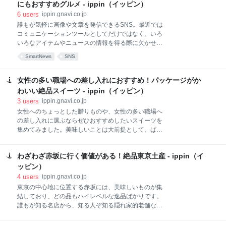
います。
にもおすすめグルメ - ippin（イッピン）
6
users
ippin.gnavi.co.jp
誰もが気軽に画像や文章を発信できるSNS。最近では
コミュニケーションツールとしてだけではなく、いろ
いろなアイテムやニュースの情報を得る際に欠かせな
いツールとなりました。CMや企業のバックアップが
SmartNews
SNS
なくても、1枚の画像をアップするだけで多くの共感
を得てヒット商品が生まれることも少なくありませ
ん。そこで今回はSNSの中でも世界的に多くの人々が
女性の多い職場への差し入れにおすすめ！パッケージがか
利用するfacebookに着目。「いいね」を1000以上獲得
わいい絶品スイーツ - ippin（イッピン）
しているアイテムをピックアップしましたのでチェッ
3
users
ippin.gnavi.co.jp
クしてみてくださいね。
女性へのちょっとした贈りものや、女性の多い職場へ
の差し入れに選ぶならぜひおすすめしたいスイーツを
集めてみました。美味しいことは大前提として、ぱっ
と見で惹きつけるパッケージのビジュアルも重要だっ
たりします。話題性やプレミア感、行列必至の入手困
わざわざ赤坂に行く価値がある！絶品東京土産 - ippin（イ
難な商品など、これを選べば女性からの評価がグンと
上がる６品をご紹介します。 材料の半分に野菜が使わ
ッピン）
れているのです！ケーキのような、パンのような、そ
4
users
ippin.gnavi.co.jp
のどちらでもないような新しいジャンルを思わせるパ
東京の中心地に位置する赤坂には、美味しいものが集
ウンドケーキ。それが「VEGGI de PAN」です。素材
結しており、どの品もハイレベルな逸品ばかりです。
の味が生かされた自然な甘みは、砂糖や甘味料を一切
誰もが知る名店から、知る人ぞ知る隠れ家的老舗な
使わず野菜と少量の果物によるもの。小麦を一切使用
ど、著名人やセレブリティに愛されている店が軒を連
せず、保存料た添加物も使わずヘルシーに焼き上げら
ねています。厳選された素材を使用した絶品の味わい