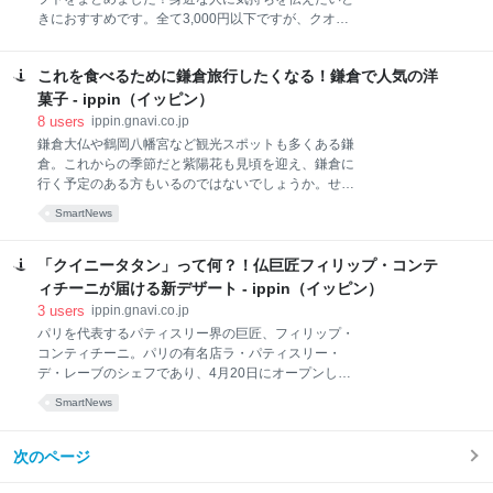
を細かくフレーク状にして玉ねぎ、生姜、おから、秘
きにおすすめです。全て3,000円以下ですが、クオリ
伝のタレを配合したふりかけです。美味しさの秘密
ティーはお値段以上！ぜひ、お見逃しなく！ Bookし
は、からあげの聖地とも呼ばれる大分県中津でからあ
た人：ippin編集部 さん
げグランプリに何度も選ばれた「あげ処ぶんごや」の
これを食べるために鎌倉旅行したくなる！鎌倉で人気の洋
からあげ。化学調味料を使わず、独自の秘伝のタレで
菓子 - ippin（イッピン）
味付けされています。アツアツの
8
users
ippin.gnavi.co.jp
鎌倉大仏や鶴岡八幡宮など観光スポットも多くある鎌
倉。これからの季節だと紫陽花も見頃を迎え、鎌倉に
行く予定のある方もいるのではないでしょうか。せっ
かく行くなら、鎌倉観光のついでに鎌倉で人気のお菓
SmartNews
子をお土産に買って帰りませんか？ 今回は、鎌倉で人
気の一度は食べておくべき洋菓子を紹介いたします。
焼き菓子やチョコレート、アイスキャンディーまで、
「クイニータタン」って何？！仏巨匠フィリップ・コンテ
幅広いお菓子を揃えてみましたので、ぜひこの機会に
ィチーニが届ける新デザート - ippin（イッピン）
味わってみてください！ まずは、観光スポットでもあ
3
users
ippin.gnavi.co.jp
る鶴岡八幡宮のそばにある、こちらのお菓子を紹介い
パリを代表するパティスリー界の巨匠、フィリップ・
たします。“第15回神奈川県名菓展 お菓子コンクー
コンティチーニ。パリの有名店ラ・パティスリー・
ル”にて最優秀賞を受賞しているのが、鎌倉紅谷の「ク
デ・レーブのシェフであり、4月20日にオープンした
ルミッ子」です。クルミがぎっしりと入り、自家製の
銀座の新名所「GINZA SIX」にフィリップ・コンティ
キャラメルと混ぜ合わせてクッキーで挟んでいるお菓
SmartNews
チーニ初のブティック＆カフェ「PHILIPPE
子。ホロッとした口どけで、お酒好きな方にはおつま
CONTICINI（フィリップ・コンティチーニ）」を開店
みにも良いそうです。パッケージも可愛いく、クルミ
しました。 オープン前にご招待頂いたレセプション・
次のページ
の食感もたまらない贅沢な
パーティーでこちらの「クイニータタン」を頂いたの
ですが、はじめて見るまん丸い外観、そして、クイニ