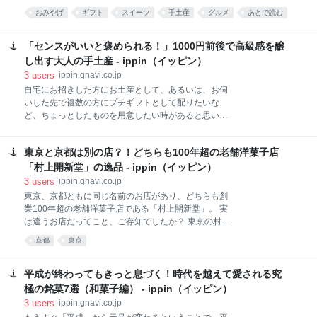
いお子様連れのファミリーからご年配の方まで、老若
おみやげ
ギフト
スイーツ
手土産
グルメ
あとで読む
男女問わず賑わっています。お昼時に行くと、駐車ス
ペースがないくらい人気店のため、少し時間をずらし
て来店するのがおすすめです。 今では、全国で知られ
「センスがいいと褒められる！」1000円前後で高級感を醸
ている「てんかけラーメン」ですが、始まりは、昭和
し出す大人の手土産 - ippin（イッピン）
42年（1967
3
users
ippin.gnavi.co.jp
自宅にお招きした方にお土産として、あるいは、お伺
いした先で複数の方にプチギフトとして配りたいな
ど、ちょっとしたものを用意したい時があると思いま
す。とはいえ、あまり値の張るものは負担ですね。
1000円前後でも美味しくて高級感がある手土産をお取
東京と京都は別の店？！どちらも100年超の老舗洋菓子店
り寄せしてみませんか。彩り豊かな最中や、健康に配
慮が感じられるナッツのお菓子など、少し大人の目線
「村上開新堂」の逸品 - ippin（イッピン）
で選んでみました。目上の方にも差し上げられるよう
3
users
ippin.gnavi.co.jp
に、パッケージにも品の良さが感じられるものばかり
東京、京都ともに同じ名前のお店があり、どちらも創
です。
業100年超の老舗洋菓子店である「村上開新堂」。 実
は違うお店だってこと、ご存知でしたか？ 東京の村上
開新堂のお菓子は、既に利用したことがある方からの
京都
東京
紹介登録制で、購入の予約も登録後にできます。それ
も全て手作りのため１日に出来る量が限られているか
ら。 一方、京都の村上開新堂は、伝統的かつモダンな
平成が終わってもきっと息づく！時代を越えて愛される究
カフェを併設するなど、それぞれに歴史を感じる特徴
極の銘菓7選（和菓子編） - ippin（イッピン）
があります。 どちらも手間をかけて作られているから
3
users
ippin.gnavi.co.jp
こそ貴重なお菓子。ぜひ一度お試しください。