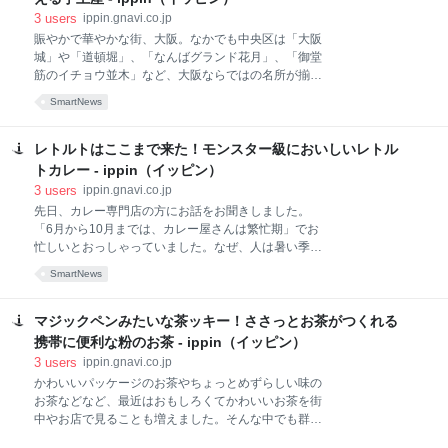
マイルハニーなど。オフィスの机の中にストックする
介します。 四角い箱の中には、四角くカットされた蜂
3
users
ippin.gnavi.co.jp
もよし、アウトドアで楽しむも
の巣……。スプーンですくって、巣ごと味合う「巣み
賑やかで華やかな街、大阪。なかでも中央区は「大阪
つ」と呼ばれるハチミツです。巣で蓋をした状態なの
城」や「道頓堀」、「なんばグランド花月」、「御堂
で、内側では熟成が進み、鮮度の高い最高品質のハチ
筋のイチョウ並木」など、大阪ならではの名所が揃っ
ミツに仕上がるのだとか。最初は巣のインパクトが強
ていて、観光客にも人気です。名所めぐりや劇場を楽
SmartNews
いけれど、透き通った色あいと口の中で広がる香り、
しむのも楽しいものですが、「天下の台所」と呼ば
そして味わいにびっくりすること請け合い。貴重と言
れ、食い倒れの街としても有名な大阪。帰りに購入す
われるニホンミツバチのハチミツは、栄養価も普通の
る大阪ならではのお土産にも手を抜きたくありませ
レトルトはここまで来た！モンスター級においしいレトル
ハチミツよりも高めなのだそう。福岡の「かの蜂」で
ん。そこで今回は、名所が揃った中央区内で購入でき
トカレー - ippin（イッピン）
作られているもので、今年の分の販
るおすすめの尾坂土産をご紹介します。大阪ならでは
3
users
ippin.gnavi.co.jp
の見た目のものや、パティシエが作る本格的なスイー
先日、カレー専門店の方にお話をお聞きしました。
ツなど大阪でしか買えないものを揃えました。 大阪の
「6月から10月までは、カレー屋さんは繁忙期」でお
チーズケーキといえばココ！「りくろーおじさんの
忙しいとおっしゃっていました。なぜ、人は暑い季節
店。」の「焼き立てチーズケーキ」です。チーズケー
にあえて汗が出るカレーを食べたくなるのでしょう
キはレアチーズやずっしり重いベイクドチーズなどが
SmartNews
か。スパイスが夏バテに効く事や、汗をかく事によっ
人気で、しっかり冷えているのが一般的ですが、こち
て健康効果があるというメリットがあると言われてい
らのお店では「焼き立て」がおすすめ。「しゅわん」
ます。今年は猛暑になると予想も出ていますが、おい
マジックペンみたいな茶ッキー！ささっとお茶がつくれる
とした口どけが人気のふわふわで「ふん
しいカレーを常備しておけば夏バテも怖くありませ
携帯に便利な粉のお茶 - ippin（イッピン）
ん！おいしくないレトルトカレーはすぐ飽きてしまい
3
users
ippin.gnavi.co.jp
ます。そこで今回は、レストラン顔負けの絶品レトル
かわいいパッケージのお茶やちょっとめずらしい味の
トカレーを紹介します！ 岩手県宮古で現地の食材をふ
お茶などなど、最近はおもしろくてかわいいお茶を街
んだんに使って作られている「とりもも一本カレ
中やお店で見ることも増えました。そんな中でも群を
ー」。スパイスの香り高く、鶏モモが本当に丸ごと一
抜いて面白いなあと思ったお茶がありました。それが
本入っているのがたまらなくうれしい一品。鶏モモは