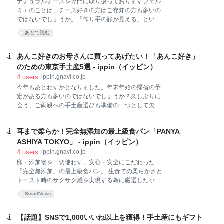
ナチュラルチーズを専門に取り扱っておりますフェル
ミエのことは、チーズ好きの方はご存知の方も多いの
ではないでしょうか。「作り手の顔が見える」という
ことにこだわり、フランスのパリやイタリアのミラノ
あとで読む
を中心に、およそ200種類のナチュラルチーズを取り
扱っています。今回は、すでに厳選された商品ばかり
のフェルミエのチーズたちではありますが、そこから
あんこ好きのお母さんに買ってあげたい！「あんこ好き」
さらに厳選して、是非試していただきたいウォッシュ
のための東京手土産5選 - ippin（イッピン）
チーズをご紹介します。
4
users
ippin.gnavi.co.jp
今年もあとわずかとなりました。年末年始の帰省の予
定がある方も多いのではないでしょうか？久しぶりに
会う、ご両親への手土産選びも準備の一つとして欠か
せませんよね。冬のこたつにはお茶、みかんが定番で
すが、甘味があると嬉しいもの。年末の大掃除を終え
耳まで柔らか！完全無添加の最上級食パン「PANYA
たお母さんへ、ホッと一息つくことができる、あんこ
を使ったお菓子をプレゼントしませんか？東京でしか
ASHIYA TOKYO」 - ippin（イッピン）
なかなか買えないお土産であれば、さらに喜ばれるこ
4
users
ippin.gnavi.co.jp
と間違いなしです。
卵・添加物を一切使わず、安心・安全にこだわった
「完全無添加」の最上級食パン。 生食での柔らかさと
トースト時のサクサク感を実現する為に厳選した小麦
粉をブレンドし、前日から約15時間生地を寝かせる低
SmartNews
温長時間熟成で、小麦本来の美味しさや風味を最大限
に引き出しているそうです。 パンは「SELECT」と
「PREMIUM」の2種類あり、毎日100本ずつ焼かれて
【話題】SNSで1,000いいね以上を獲得！手土産にもギフト