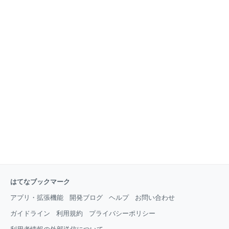
ーアマンとタルト・タタンを組み合わせた新しいデザ
ートということで、否応なしに期待感が高まりまし
た！ 食べてみると、周りはカリッとした生地、そして
中にはしっとりと柔らかく煮込んだリンゴのコンポー
トが入っていて、その食感のコントラストがとても鮮
やか。ひと口食べ終わると、もうひと口と、どんどん
食べ進みたくなる美味しさです。 ほろ苦さと甘さが絶
妙のカラメル
はてなブックマーク
アプリ・拡張機能
開発ブログ
ヘルプ
お問い合わせ
ガイドライン
利用規約
プライバシーポリシー