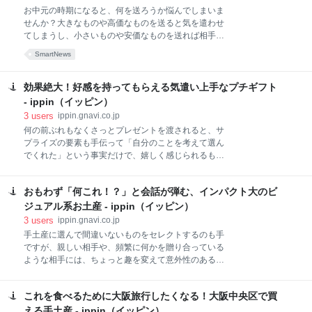
ャルサイトにてご購入いただけます！ 台湾スイーツと
お中元の時期になると、何を送ろうか悩んでしまいま
して人気のパイナップルケーキですが、サニーヒルズ
せんか？大きなものや高価なものを送ると気を遣わせ
ブランドのパイナップルケーキが期間限定で阪急うめ
てしまうし、小さいものや安価なものを送れば相手に
だに登場します。9階で開催されるアジアンフェア
気持ちが伝わらないかも……。そんな時、缶入りのク
2017に登場するようなので、サニーヒルズのパイナッ
SmartNews
ッキーはいかがでしょうか。パッケージも様々で、キ
プルケーキを是非お試しください。サニーヒルズのパ
ュートな絵柄やノーブルな雰囲気のデザインが多く、
イナップルケーキは、日本で販売しているものは、本
実際のお値段よりも良く見えたり、日持ちもしたりと
効果絶大！好感を持ってもらえる気遣い上手なプチギフト
国の味とはちょっと違
暑い時期に送るのにはぴったりのお菓子です。お中元
- ippin（イッピン）
に向けて、是非参考にしてみてくださいね！
3
users
ippin.gnavi.co.jp
何の前ぶれもなくさっとプレゼントを渡されると、サ
プライズの要素も手伝って「自分のことを考えて選ん
でくれた」という事実だけで、嬉しく感じられるもの
です。でも、それが今の気分にぴったりの品物だとし
たら……？その嬉しさは3割増、いや、それ以上に膨
おもわず「何これ！？」と会話が弾む、インパクト大のビ
れ上がることもあるはず。そこで今回は、気後れせず
受け取れて、大げさじゃないサイズ、渡す人の心遣い
ジュアル系お土産 - ippin（イッピン）
が伝わるプチギフト向けの6品をご紹介します。 ガム
3
users
ippin.gnavi.co.jp
シロップのような容器に入った液体を、水やミルクに
手土産に選んで間違いないものをセレクトするのも手
加えてかき混ぜれば完成。「生活の木」の「ハーブペ
ですが、親しい相手や、頻繁に何かを贈り合っている
タルポーション」は、液体タイプのハーブドリンクの
ような相手には、ちょっと趣を変えて意外性のあるも
素。コンパクトだからバッグに忍ばせて、いつでもど
のを選んでみてはいかがでしょう。食べて美味しいも
こでもハーブドリンクを作って気分転換が可能です。
のであることを大前提に、見た目でびっくりするも
5個入り1セットでオンラインショップからも購入でき
これを食べるために大阪旅行したくなる！大阪中央区で買
の、一度見たら忘れられないものを集めてみました。
ます。フレーバーはローズ、エルダーフラワー、カモ
食べる過程も楽しめて会話も弾む！そんな6品をご紹
える手土産 - ippin（イッピン）