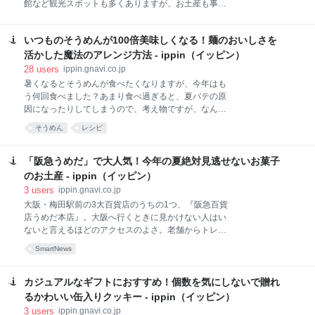
館など観光スポットも多くありますが、お土産も事前
なかなか購入しなくても、結婚祝いなどプレゼントに
に押さえておきたいところです。今回は沼津市で購入
すると喜ばれます。調理家電としてはお値段も安く、
ができる、とっておきのグルメを紹介します。沼津を
充分元がとれるので、おすすめですよ！
いつものそうめんが100倍美味しくなる！麺のおいしさを
存分に感じられるモノを取り揃えてみました。 最後に
紹介するのは、沼津港に立ち寄るならこちらもお土産
活かした魔法のアレンジ方法 - ippin（イッピン）
に選びたいあんぱん専門店 恵比の「あんぱん」です。
28
users
ippin.gnavi.co.jp
味は、小倉あんやこしあん、栗あんや焼きいもあんな
暑くなるとそうめんが食べたくなりますが、今年はも
ど8種類。午前中に売り切れてしまうことも多いそう
う何回食べました？あまり食べ過ぎると、夏バテの原
ですので、漁港の活気を見に行きがてら訪れてみて
因になったりしてしまうので、考え物ですが、なんと
は、いかがでしょうか。 あんぱん専門店 恵比 住所：
言っても飽きてしまう人が多いのではないでしょう
そうめん
レシピ
静岡県沼津市千本港町53 電話番号：055-962-1423
か。コンロをあまり使わずにささっとできる主婦の味
方のそうめんですが、ここでは飽きずに食べられるそ
うめんのアレンジ方法を紹介します。麺の太さ、味に
「阪急うめだ」で大人気！今年の夏絶対見逃せないお菓子
合わせていろいろな簡単アレンジを試してみてくださ
のお土産 - ippin（イッピン）
いね！ 岡上さんのひやむぎは、プロ受け、通好みの逸
3
users
ippin.gnavi.co.jp
品です。太さが絶妙なんだそうです。 そうめんって、
大阪・梅田駅前の3大百貨店のうちの1つ、『阪急百貨
喉越しはよいけど、食べた気がしなくないですか？う
店うめだ本店』。大阪へ行くときに見かけない人はい
どんも蕎麦も「醤油系」ですが、このひやむぎは、オ
ないと言えるほどのアクセスのよさ。老舗からトレン
リーブ油とトマトをからめるだけで、手打ちパスタに
ドまで大阪を代表するお店が一堂に会しているので、
変身してしまうんです（写真一番上）。カルボナーラ
SmartNews
大阪土産の宝庫です。話題の「バトンドール」や「グ
もミートソースもしびれる程合うんだとか。ひき肉と
ランカルビー」などの話題のブランドから、今シーズ
豆味噌でジャジャ麺にも。薬味と納豆、しらすをの
ン限定での販売ブランドなども紹介しますので、大阪
カジュアルなギフトにおすすめ！個数を気にしないで贈れ
せ、オリーブ油をかけて、隠し味と
に行く予定のある方は、是非チェックしてください
るかわいい缶入りクッキー - ippin（イッピン）
ね！ この記事で紹介している商品は一部ippinオフィシ
3
users
ippin.gnavi.co.jp