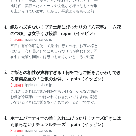
もうすぐ「平成」から元号が変わるということで、平
成時代に流行ったスイーツや文化など様々なものが取
り上げられています。しかし、平成よりももっと前の
時代から愛されているスイーツもたくさんありますよ
ね。今回は、平成が終わってもきっと愛され続ける、
絶対ハズさない！プチ土産にぴったりの『六花亭』「六花
老舗が手掛ける和菓子を７つご紹介します。平成終わ
るムードに寂しさを感じている方は、時代の変化にと
のつゆ」は女子うけ抜群 - ippin（イッピン）
らわれない逸品に触れると、ほっとするかもしれませ
3
users
ippin.gnavi.co.jp
ん。ぜひチェックしてみてくださいね。
平日に有給休暇を使って旅行に行くのは、お互い様と
はいえ、会社員としてはちょっぴり心が痛むもの。不
在中に先輩や同僚には思いもかけないところで迷惑を
かけていたりすることも。 そんなとき、お礼の言葉と
ともにプチ土産として今回私が採用させていただいた
ご飯との相性が抜群すぎる！何杯でもご飯をおかわりでき
のはこちら、「六花のつゆ」。「マルセイバターサン
ド」で有名な『六花亭』で、ブランドの威力は折り紙
る常備必至の「ご飯のお供」 - ippin（イッピン）
つき。『六花亭』を代表する包装紙のような缶のケー
3
users
ippin.gnavi.co.jp
スには、昔懐かしいウイスキーボンボンがカラフルに
これさえあればご飯が何杯でもいける、そんなご飯の
きれいに並んでいて、大好評でした。
お供は冷蔵庫に一つはいれておきたいですよね。朝急
いでいるときにご飯をあっためてのせるだけですぐに
食べれられるのも嬉しいところです。そこで今回は、
ご飯との相性が抜群の商品をご紹介いたします。雲丹
ホームパーティーの差し入れにぴったり！チーズ好きには
やいくらなど、ちょっと贅沢なものから、定番の海苔
まで、読んでいるだけでご飯がたべたくなるようなこ
たまらないナチュラルチーズ - ippin（イッピン）
だわりの一品をピックアップしています。ぜひ参にし
3
users
ippin.gnavi.co.jp
てみてください。