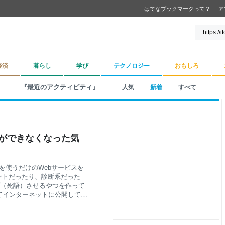
はてなブックマークって？
ア
経済
暮らし
学び
テクノロジー
おもしろ
『最近のアクティビティ』
人気
新着
すべて
とができなくなった気
APIを使うだけのWebサービスを
アントだったり、診断系だった
ップ（死語）させるやつを作って
てインターネットに公開してい
からそっちに流れてるのかもし
言ってしまうとWebサービス
だ。 Webサービスを公開する