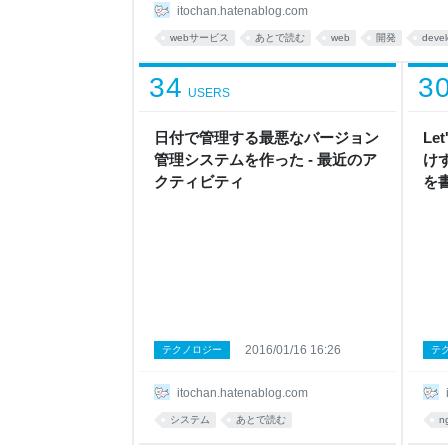
のに、最低限ローカルの開発環境とWebサービス
itochan.hatenablog.com
サーバ、VPS、IaaS、PaaS、なんでも良い）
webサービス
あとで読む
web
開発
deve
だ。でも、今はそれだとダサいと言われるようになってし
Chef, I
34
3
USERS
日付で管理する最悪なバージョン
Le
管理システムを作った - 最近のア
け
クティビティ
を
2016/01/16 16:26
テクノロジー
テ
itochan.hatenablog.com
システム
あとで読む
n