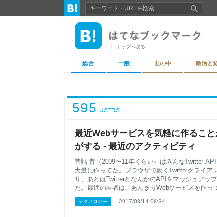
トップへ戻る
総合
一般
世の中
政治と
595
USERS
最近Webサービスを気軽に作るこ
がする - 最近のアクティビティ
昔話 昔（2009〜11年くらい）はみんなTwitter 
大量に作ってた。ブラウザで動くTwitterクライ
り、あとはTwitterとなんかのAPIをマッシュア
た。最近の若者は、あんまりWebサービスを作っ
ないような気がする。今はアプリ開発の人もいる
2017/08/14 08:34
テクノロジー
れないけど。 気軽に作れない理由 これは結論から
を作って公開するのに考えることが増えたという話