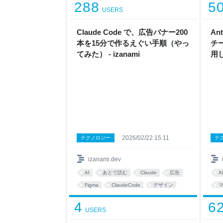
288
5
USERS
Claude Code で、広告バナー200
An
本を15分で作るえぐい手順（やっ
チー
てみた） - izanami
用し
2026/02/22 15:11
テクノロジー
テ
izanami.dev
AI
あとで読む
Claude
広告
A
Figma
ClaudeCode
デザイン
code
チュートリアル
marketing
4
6
USERS