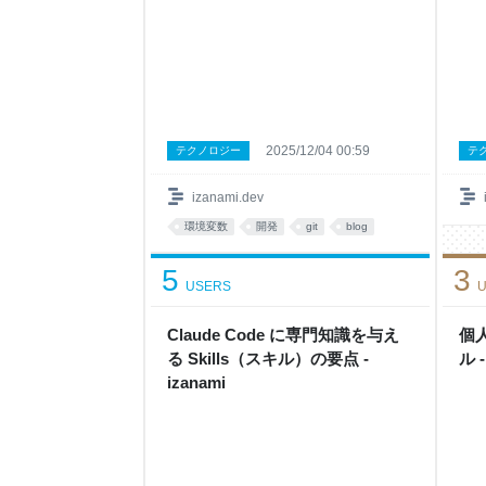
2025/12/04 00:59
テクノロジー
テ
izanami.dev
環境変数
開発
git
blog
5
3
USERS
U
Claude Code に専門知識を与え
個
る Skills（スキル）の要点 -
ル -
izanami