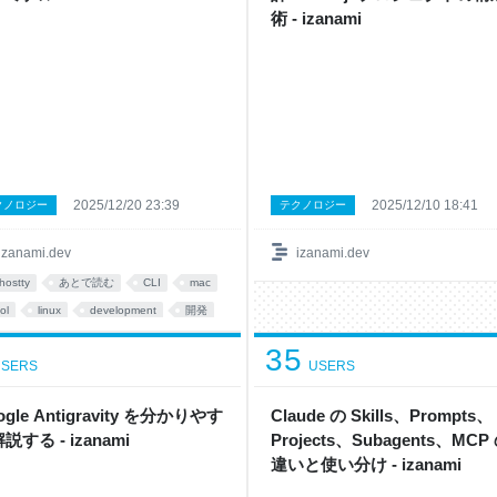
術 - izanami
2025/12/20 23:39
2025/12/10 18:41
クノロジー
テクノロジー
izanami.dev
izanami.dev
hostty
あとで読む
CLI
mac
ol
linux
development
開発
35
SERS
USERS
ogle Antigravity を分かりやす
Claude の Skills、Prompts、
説する - izanami
Projects、Subagents、MCP
違いと使い分け - izanami