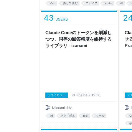
すなあ） こんなのでいいんだよエディタ Vim → Sublim
Zed
あとで読む
エディタ
editor
AI
VSCode
43
2
USERS
Claude Codeのトークンを削減し
Cl
つつ、同等の回答精度を維持する
せる 
ライブラリ - izanami
Pr
iza
2026/06/02 19:38
テクノロジー
テ
izanami.dev
AI
あとで読む
tool
ツール
C
g
sk