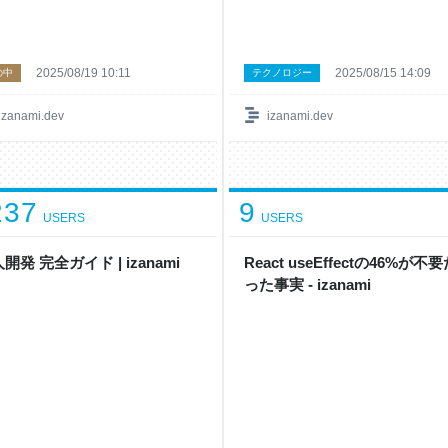
2025/08/19 10:11
2025/08/15 14:09
の中
テクノロジー
izanami.dev
izanami.dev
237
9
USERS
USERS
開発 完全ガイド | izanami
React useEffectの46%が不
った事実 - izanami