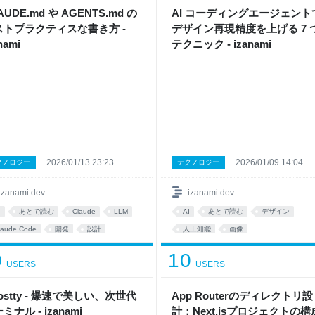
AUDE.md や AGENTS.md の
AI コーディングエージェント
ストプラクティスな書き方 -
デザイン再現精度を上げる 7 
nami
テクニック - izanami
2026/01/13 23:23
2026/01/09 14:04
クノロジー
テクノロジー
izanami.dev
izanami.dev
I
あとで読む
Claude
LLM
AI
あとで読む
デザイン
laude Code
開発
設計
人工知能
画像
プロジェクト管理
コーディング
0
10
USERS
USERS
ベストプラクティス
ostty - 爆速で美しい、次世代
App Routerのディレクトリ設
ミナル - izanami
計：Next.jsプロジェクトの構