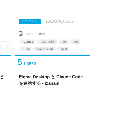
2025/07/20 00:50
テクノロジー
izanami.dev
Claude
あとで読む
AI
kiro
LLM
claude code
開発
development
ClaudeCode
5
USERS
プログラミング
要だ
Figma Desktop と Claude Code
を連携する - izanami