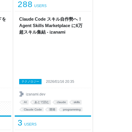
288
USERS
ドを
Claude Code スキル自作勢へ！
Agent Skills Marketplace に6万
超スキル集結 - izanami
2026/01/16 20:35
テクノロジー
izanami.dev
AI
あとで読む
claude
skills
Claude Code
開発
programming
code
dev
3
USERS