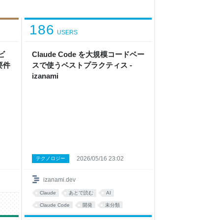
186
USERS
ビ
Claude Code を大規模コードベー
要件
スで使うベストプラクティス -
izanami
2026/05/16 23:02
テクノロジー
izanami.dev
Claude
あとで読む
AI
Claude Code
開発
未分類
tips