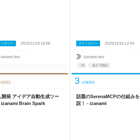
2025/11/19 18:06
2025/11/18 12:44
クノロジー
テクノロジー
izanami.dev
izanami.dev
AI
あとで読む
3
SERS
USERS
人開発 アイデア自動生成ツー
話題のSerenaMCPの仕組み
 izanami Brain Spark
説！ - izanami