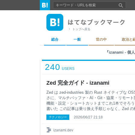
トップへ戻る
総合
一般
世の中
政治と
『izanami
240
USERS
Zed 完全ガイド - izanami
Zed は zed-industries 製の Rust ネイティブな 
さに、マルチバッファ・AI・Git・協業・リモー
機能・設定・ショートカットまでこれ1本でそろう 
書いた この記事は乗り換え手順じゃなく、Zed 
レンス。各機能が何をしてくれるか、よく使うシ
2026/06/27 21:18
テクノロジー
で、ひと通り書いてくよ X で毎日 AI 情報を配信し
Code テクニックを配信しています Zed は zed-indu
コードエディタ。OSS で、エディタ・AI・Git
izanami.dev