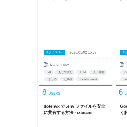
2026/01/02 15:57
テクノロジー
テ
izanami.dev
AI
あとで読む
LLM
人工知能
G
まとめ
仕事術
development
to
8
6
USERS
U
dotenvx で .env ファイルを安全
Go
に共有する方法 - izanami
く解