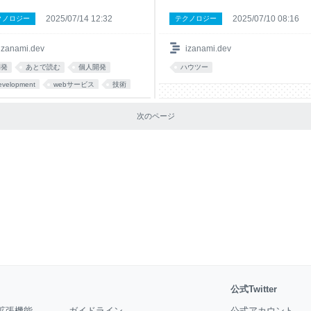
2025/07/14 12:32
2025/07/10 08:16
クノロジー
テクノロジー
izanami.dev
izanami.dev
開発
あとで読む
個人開発
ハウツー
evelopment
webサービス
技術
I
プログラミング
アイデア
次のページ
ev
公式Twitter
拡張機能
ガイドライン
公式アカウント