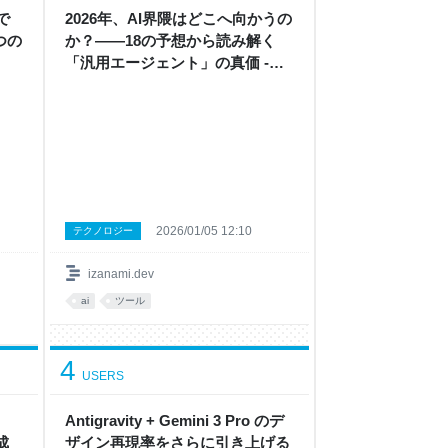
で
2026年、AI界隈はどこへ向かうの
つの
か？——18の予想から読み解く
「汎用エージェント」の真価 -
izanami
2026/01/05 12:10
テクノロジー
izanami.dev
ai
ツール
4
USERS
Antigravity + Gemini 3 Pro のデ
成
ザイン再現率をさらに引き上げる