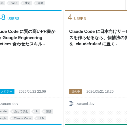
e Text → Atom →
oss
code
技術
開発
48
4
USERS
USERS
aude Code に質の高いPR書か
Claude Code に日本向けサー
Google Engineering
スを作らせるなら、個情法の
actices 食わせたスキル -
を .claude/rules/ に置く -
nami
izanami
2026/05/22 22:06
2026/05/21 18:20
クノロジー
世の中
izanami.dev
izanami.dev
laude
あとで読む
AI
開発
oogle
Claude Code
LLM
ills
CodeReview
github