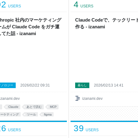
02
4
USERS
USERS
thropic 社内のマーケティング
Claude Codeで、テックリー
ムが Claude Code をガチ運
作る - izanami
てた話 - izanami
2026/02/22 09:31
2026/02/13 14:41
クノロジー
暮らし
izanami.dev
izanami.dev
I
Claude
あとで読む
MCP
マーケティング
ツール
figma
プログラミング
チーム
広告
26
39
USERS
USERS