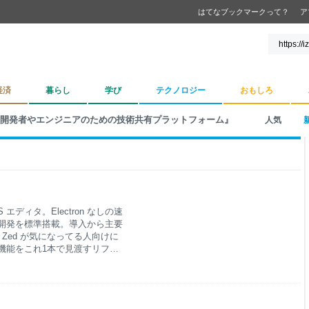
はてなブックマークって？
ア
経済
暮らし
学び
テクノロジー
おもしろ
 - 個人開発者やエンジニアのための技術共有プラットフォーム』
人気
OSS エディタ。Electron なしの速
ト開発を標準搭載。導入から主要
Zed が気になってる人向けに
の機能をこれ1本で見渡すリファ
ョートカットと便利な使い方ま
てるコムテです。Claude
stries が作ってる Rust 製の
・協業がひとつに集結（今どきで