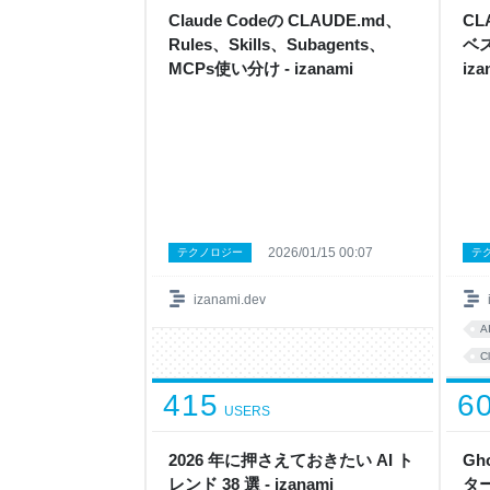
Claude Codeの CLAUDE.md、
CL
Rules、Skills、Subagents、
ベ
MCPs使い分け - izanami
iza
2026/01/15 00:07
テクノロジー
テ
izanami.dev
A
C
415
6
USERS
2026 年に押さえておきたい AI ト
Gh
レンド 38 選 - izanami
ター