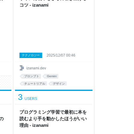
コツ - izanami
2025/12/07 00:46
テクノロジー
izanami.dev
プロンプト
Gemini
チュートリアル
デザイン
あとで読む
Antigrav
3
USERS
プログラミング学習で最初に本を
 の
読むより手を動かしたほうがいい
理由 - izanami