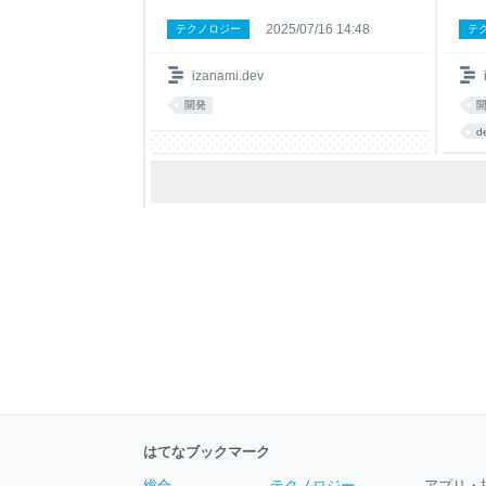
2025/07/16 14:48
テクノロジー
テ
izanami.dev
開発
d
A
d
はてなブックマーク
総合
テクノロジー
アプリ・