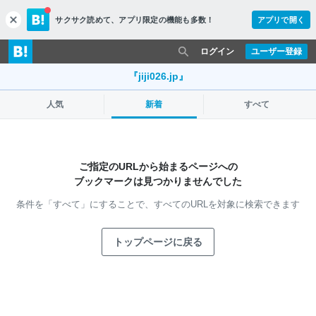
サクサク読めて、
アプリ限定の機能も多数！
アプリで開く
c
l
o
ログイン
ユーザー登録
s
e
『jiji026.jp』
人気
新着
すべて
ご指定のURLから始まるページへの
ブックマークは見つかりませんでした
条件を「すべて」にすることで、
すべてのURLを対象に検索できます
トップページに戻る