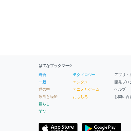
はてなブックマーク
総合
テクノロジー
アプリ・
一般
エンタメ
開発ブロ
世の中
アニメとゲーム
ヘルプ
政治と経済
おもしろ
お問い合
暮らし
学び