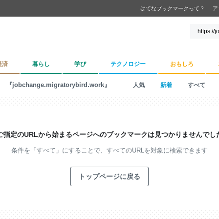
はてなブックマークって？
ア
経済
暮らし
学び
テクノロジー
おもしろ
『jobchange.migratorybird.work』
人気
新着
すべて
ご指定のURLから始まるページへの
ブックマークは見つかりませんでし
条件を「すべて」にすることで、
すべてのURLを対象に検索できます
トップページに戻る