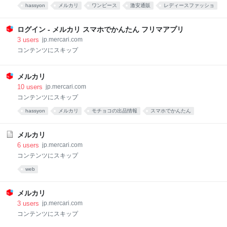
hassyon
メルカリ
ワンピース
激安通販
レディースファッショ
人気デザイン
ログイン - メルカリ スマホでかんたん フリマアプリ
3
users
jp.mercari.com
コンテンツにスキップ
メルカリ
10
users
jp.mercari.com
コンテンツにスキップ
hassyon
メルカリ
モチョコの出品情報
スマホでかんたん
メルカリ
6
users
jp.mercari.com
コンテンツにスキップ
web
メルカリ
3
users
jp.mercari.com
コンテンツにスキップ