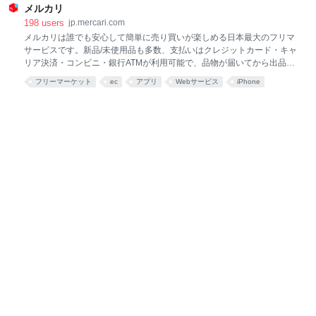
メルカリ
198
users
jp.mercari.com
メルカリは誰でも安心して簡単に売り買いが楽しめる日本最大のフリマ
サービスです。新品/未使用品も多数、支払いはクレジットカード・キャ
リア決済・コンビニ・銀行ATMが利用可能で、品物が届いてから出品者
に入金される独自システムのため安心です。
フリーマーケット
ec
アプリ
Webサービス
iPhone
android
スマートフォン
shopping
app
フリマ