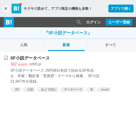
サクサク読めて、
アプリ限定の機能も多数！
アプリで開く
c
l
o
ログイン
ユーザー登録
s
e
『SF小説データベース』
人気
新着
すべて
SF小説データベース
392
users
jsfdb.jp
SF小説データベース JSFDB日本語で読めるSF作品
を、作家・翻訳者・受賞歴・テーマから検索。 SF小説
31,947件を収録。
SF
小説
あとで読む
データベース
本
novel
database
日本語
創作
検索