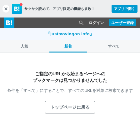
サクサク読めて、
アプリ限定の機能も多数！
アプリで開く
c
l
o
ログイン
ユーザー登録
s
e
『justmovingon.info』
人気
新着
すべて
ご指定のURLから始まるページへの
ブックマークは見つかりませんでした
条件を「すべて」にすることで、
すべてのURLを対象に検索できます
トップページに戻る